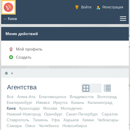
Войти
Регистрация
Меню действий
Мой профиль
Создать
Агентства
Все
Алма-Ата
Благовещенск
Владивосток
Волгоград
Екатеринбург
Ижевск
Иркутск
Казань
Калининград
Киев
Краснодар
Москва
Молодечно
Нижний Новгород
Оренбург
Санкт-Петербург
Саратов
Ставрополь
Тюмень
Уфа
Харьков
Химки
Чебоксары
Самара
Омск
Челябинск
Новосибирск