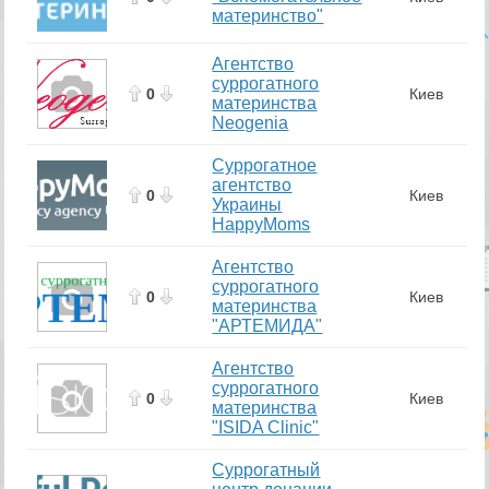
материнство"
Агентство
суррогатного
0
Киев
материнства
Neogenia
Суррогатное
агентство
0
Киев
Украины
HappyMoms
Агентство
суррогатного
0
Киев
материнства
"АРТЕМИДА"
Агентство
суррогатного
0
Киев
материнства
"ISIDA Clinic"
Суррогатный