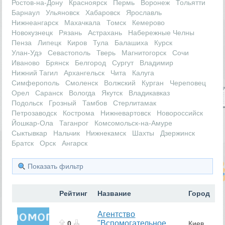
Ростов-на-Дону
Красноярск
Пермь
Воронеж
Тольятти
Барнаул
Ульяновск
Хабаровск
Ярославль
Нижнеангарск
Махачкала
Томск
Кемерово
Новокузнецк
Рязань
Астрахань
Набережные Челны
Пенза
Липецк
Киров
Тула
Балашиха
Курск
Улан-Удэ
Севастополь
Тверь
Магнитогорск
Сочи
Иваново
Брянск
Белгород
Сургут
Владимир
Нижний Тагил
Архангельск
Чита
Калуга
Симферополь
Смоленск
Волжский
Курган
Череповец
Орел
Саранск
Вологда
Якутск
Владикавказ
Подольск
Грозный
Тамбов
Стерлитамак
Петрозаводск
Кострома
Нижневартовск
Новороссийск
Йошкар-Ола
Таганрог
Комсомольск-на-Амуре
Сыктывкар
Нальчик
Нижнекамск
Шахты
Дзержинск
Братск
Орск
Ангарск
Показать фильтр
Рейтинг
Название
Город
Агентство
"Вспомогательное
0
Киев