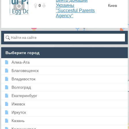
центр донации
Украины
0
Киев
"Succesful Parents
Agency"
Выберите город
Алма-Ата
Благовещенск
Владивосток
Волгоград
Екатеринбург
Ижевск
Иркутск
Казань