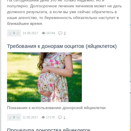
На сегодняшний день это не только надежно, но и
популярно. Долгосрочное лечение яичников может не дать
должного результата, а если вы уже сейчас обратитесь в
наше агентство, то беременность обязательно наступит в
ближайшее время.
0
14.08.2017
16744
3
Требования к донорам ооцитов (яйцеклеток)
Показания к использованию донорской яйцеклетки.
0
11.05.2017
17178
1
Процедура донорства яйцеклеток