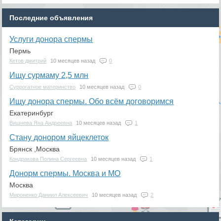
Последние объявления
Услуги донора спермы
Пермь
Кетов дмитрий
10 месяцев назад
0
Ищу сурмаму 2,5 млн
Суррогатное материнство
10 месяцев назад
0
Ищу донора спермы. Обо всём договоримся
Екатеринбург
Вишнева Яна Андреевна
10 месяцев назад
1
Стану донором яйцеклеток
Брянск ,Москва
Кондракова Полина Сергеевна
10 месяцев назад
1
Донорм спермы. Москва и МО
Москва
Мироненко Даниил Алексеевич
10 месяцев назад
2