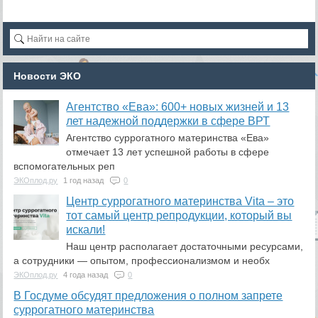
Новости ЭКО
Агентство «Ева»: 600+ новых жизней и 13
лет надежной поддержки в сфере ВРТ
Агентство суррогатного материнства «Ева»
отмечает 13 лет успешной работы в сфере
вспомогательных реп
ЭКОплод.ру
1 год назад
0
​Центр суррогатного материнства Vita – это
тот самый центр репродукции, который вы
искали!
Наш центр располагает достаточными ресурсами,
а сотрудники — опытом, профессионализмом и необх
ЭКОплод.ру
4 года назад
0
В Госдуме обсудят предложения о полном запрете
суррогатного материнства