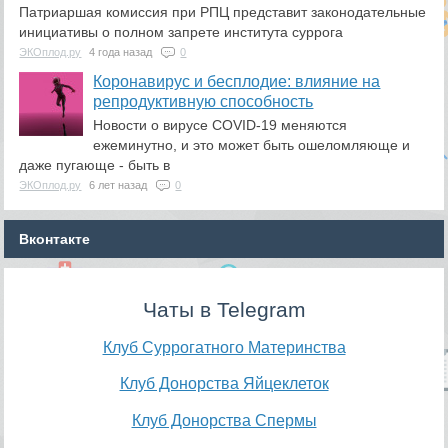
Патриаршая комиссия при РПЦ представит законодательные
инициативы о полном запрете института суррога
ЭКОплод.ру
4 года назад
0
Коронавирус и бесплодие: влияние на
репродуктивную способность
Новости о вирусе COVID-19 меняются
ежеминутно, и это может быть ошеломляюще и
даже пугающе - быть в
ЭКОплод.ру
6 лет назад
0
Вконтакте
Чаты в Telegram
Клуб Суррогатного Материнства
Клуб Донорства Яйцеклеток
Клуб Донорства Спермы