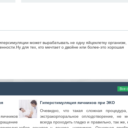
гиперсимуляции может вырабатывать не одну яйцеклетку организм,
енности.Ну для тех, кто мечтает о двойне или более-это хорошая
Все 
ия
Гиперстимуляция яичников при ЭКО
Очевидно, что такая сложная процедура,
яичников
экстракорпоральное оплодотворение, не м
кращение
всегда проходить гладко и правильно, так же, 
 приводит
забор ооцитов у донора, например. Основная пробл