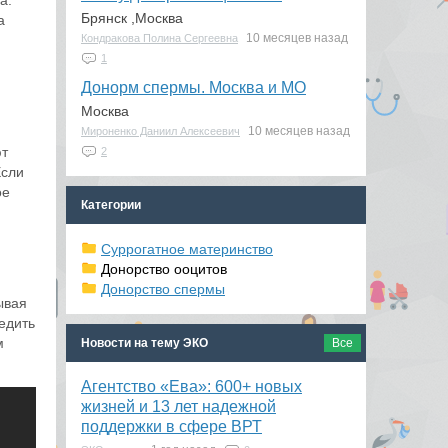
а.
Брянск ,Москва
а
10 месяцев назад
Кондракова Полина Сергеевна
1
Донорм спермы. Москва и МО
Москва
10 месяцев назад
Мироненко Даниил Алексеевич
ют
2
Если
ое
Категории
Суррогатное материнство
Донорство ооцитов
Донорство спермы
ывая
едить
м
Новости на тему ЭКО
Все
Агентство «Ева»: 600+ новых
жизней и 13 лет надежной
поддержки в сфере ВРТ