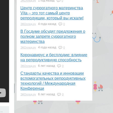
1 год назад
ЭКОплод.ру
0
​Центр суррогатного материнства
Vita – это тот самый центр
репродукции, который вы искали!
4 года назад
ЭКОплод.ру
0
В Госдуме обсудят предложения о
полном запрете суррогатного
материнства
4 года назад
ЭКОплод.ру
0
Коронавирус и бесплодие: влияние
на репродуктивную способность
6 лет назад
ЭКОплод.ру
0
​Стандарты качества и инновации
вспомогательных репродуктивных
технологий / Международная
Конференци
6 лет назад
ЭКОплод.ру
0
или что делать, когда в плодном яйце нет эмбриона →