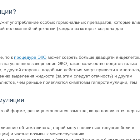
яции?
ужит употребление особых гормональных препаратов, которые вли
ой положенной яйцеклетки (каждая из которых созрела для
е, то к
процедуре ЭКО
может созреть больше двадцати яйцеклеток
ов на успешное завершение ЭКО, такое количество ооцитов только
, с другой стороны, подобные действия могут привести к многопл
нию выделения жидкости (за этим следует отечность) и другим
листов, чем раньше появляются симптомы гиперстимуляции, тем
муляции
желой форме, разница становится заметна, когда появляются первы
величение объема живота, порой могут появиться тянущие боли в
ции) и частые позывы к мочеиспусканию;