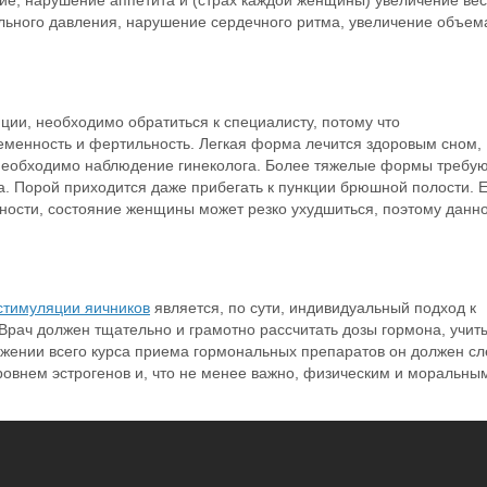
тие, нарушение аппетита и (страх каждой женщины) увеличение вес
льного давления, нарушение сердечного ритма, увеличение объем
ции, необходимо обратиться к специалисту, потому что
еменность и фертильность. Легкая форма лечится здоровым сном,
 необходимо наблюдение гинеколога. Более тяжелые формы требу
. Порой приходится даже прибегать к пункции брюшной полости. 
ости, состояние женщины может резко ухудшиться, поэтому данн
стимуляции яичников
является, по сути, индивидуальный подход к
Врач должен тщательно и грамотно рассчитать дозы гормона, учит
тяжении всего курса приема гормональных препаратов он должен сл
ровнем эстрогенов и, что не менее важно, физическим и моральны