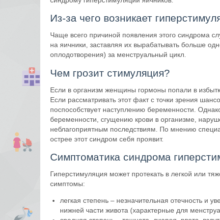
синдрому гиперстимуляции яичников.
Из-за чего возникает гиперстимул
Чаще всего причиной появления этого синдрома сл
на яичники, заставляя их вырабатывать больше одн
оплодотворения) за менструальный цикл.
Чем грозит стимуляция?
Если в организм женщины гормоны попали в избытк
Если рассматривать этот факт с точки зрения шанс
поспособствует наступлению беременности. Однако
беременности, сгущению крови в организме, наруше
неблагоприятным последствиям. По мнению специа
острее этот синдром себя проявит.
Симптоматика синдрома гиперсти
Гиперстимуляция может протекать в легкой или тя
симптомы:
легкая степень – незначительная отечность и у
нижней части живота (характерные для менструа