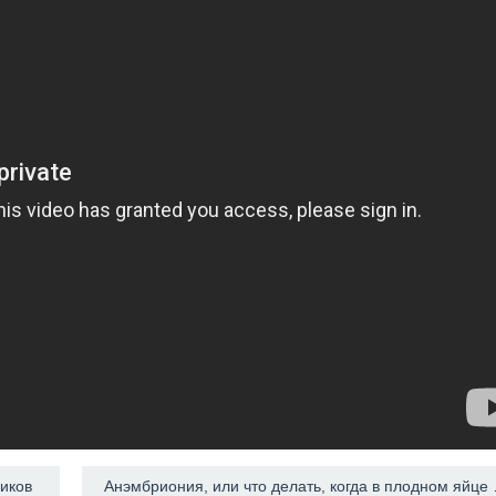
иков
Анэмбриония, 