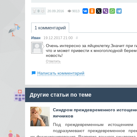
0
20.09.2016
9013
1 комментарий
Иван
19.12.2017
21:00
#
Очень интересно за яйцеклетку.Значит при 
что и может привести к многоплодной берем
новость!
Ответить
Написать комментарий
Другие статьи по теме
Синдром преждевременного истощен
яичников
Под преждевременным истощением 
подразумевают преждевременное пре
их функционирования. Развитие данного синдрома