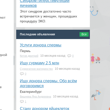
Синдром гиперстимуляции
яичников
Этот синдром достаточно часто
встречается у женщин, прошедших
яют
процедуру ЭКО.
Последние объявления
Все
Услуги донора спермы
.
Пермь
одной
10 месяцев назад
Кетов дмитрий
0
Ищу сурмаму 2,5 млн
10 месяцев назад
Суррогатное материнство
0
Ищу донора спермы. Обо всём
договоримся
е
Екатеринбург
10 месяцев назад
Вишнева Яна Андреевна
1
Стану донором яйцеклеток