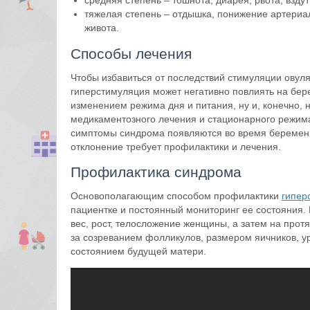
средняя степень – тошнота, диарея, рвота, взду
тяжелая степень – отдышка, понижение артериа
живота.
Способы лечения
Чтобы избавиться от последствий стимуляции овуля
гиперстимуляция может негативно повлиять на бер
изменением режима дня и питания, ну и, конечно,
медикаментозного лечения и стационарного режима
симптомы синдрома появляются во время беременн
отклонение требует профилактики и лечения.
Профилактика синдрома
Основополагающим способом профилактики
гипер
пациентке и постоянный мониторинг ее состояния. 
вес, рост, телосложение женщины, а затем на про
за созреванием фолликулов, размером яичников, у
состоянием будущей матери.