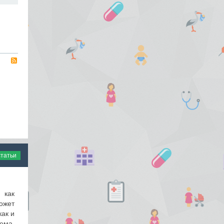
RSS
статьи
 как
ожет
как и
ема,