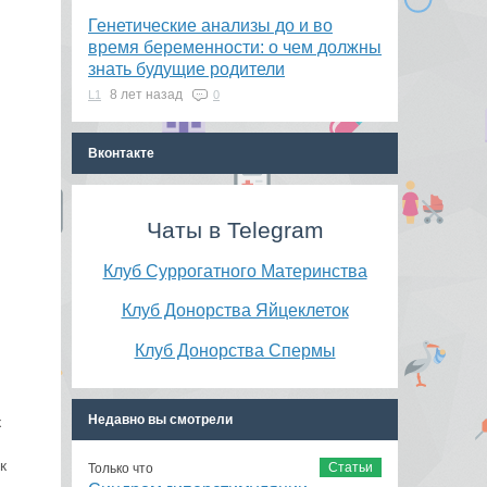
Генетические анализы до и во
время беременности: о чем должны
знать будущие родители
8 лет назад
L1
0
Вконтакте
Чаты в Telegram
Клуб Суррогатного Материнства
Клуб Донорства Яйцеклеток
Клуб Донорства Спермы
Недавно вы смотрели
к
к
Статьи
Только что