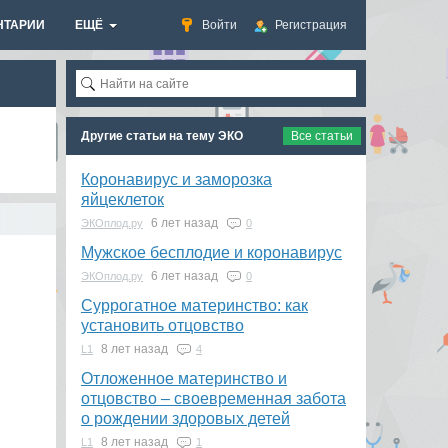
НТАРИИ
ЕЩЁ
Войти
Регистрация
Другие статьи на тему ЭКО
Все статьи
Коронавирус и заморозка
яйцеклеток
6 лет назад
ЭКОплод.ру
0
​Мужское бесплодие и коронавирус
6 лет назад
ЭКОплод.ру
0
Суррогатное материнство: как
установить отцовство
8 лет назад
L1
4
Отложенное материнство и
отцовство – своевременная забота
о рождении здоровых детей
8 лет назад
L1
1