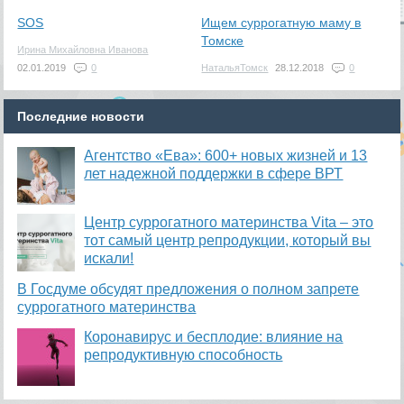
SOS
Ищем суррогатную маму в
Томске
Ирина Михайловна Иванова
02.01.2019
0
НатальяТомск
28.12.2018
0
Последние новости
Агентство «Ева»: 600+ новых жизней и 13
лет надежной поддержки в сфере ВРТ
​Центр суррогатного материнства Vita – это
тот самый центр репродукции, который вы
искали!
В Госдуме обсудят предложения о полном запрете
суррогатного материнства
Коронавирус и бесплодие: влияние на
репродуктивную способность