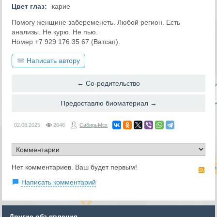
Цвет глаз:
карие
Помогу женщине забеременеть. Любой регион. Есть
анализы. Не курю. Не пью.
Номер +7 929 176 35 67 (Ватсап).
Написать автору
← Со-родительство
Предоставлю биоматериал →
02.08.2025
2646
СибирьМск
Нет комментариев. Ваш будет первым!
RS
Написать комментарий
Другие объявления