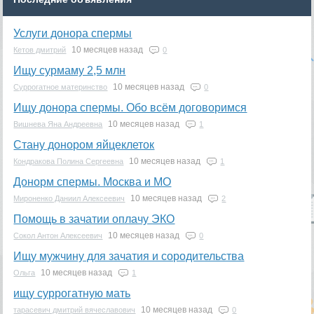
Услуги донора спермы
10 месяцев назад
Кетов дмитрий
0
Ищу сурмаму 2,5 млн
10 месяцев назад
Суррогатное материнство
0
Ищу донора спермы. Обо всём договоримся
10 месяцев назад
Вишнева Яна Андреевна
1
Стану донором яйцеклеток
10 месяцев назад
Кондракова Полина Сергеевна
1
Донорм спермы. Москва и МО
10 месяцев назад
Мироненко Даниил Алексеевич
2
Помощь в зачатии оплачу ЭКО
10 месяцев назад
Сокол Антон Алексеевич
0
Ищу мужчину для зачатия и сородительства
10 месяцев назад
Ольга
1
ищу суррогатную мать
10 месяцев назад
тарасевич дмитрий вячеславович
0