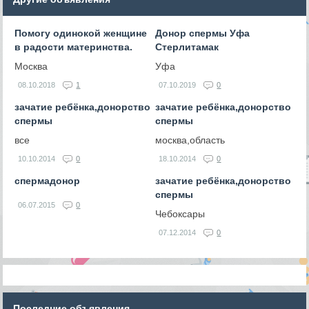
Помогу одинокой женщине
Донор спермы Уфа
в радости материнства.
Стерлитамак
Москва
Уфа
08.10.2018
1
07.10.2019
0
зачатие ребёнка,донорство
зачатие ребёнка,донорство
спермы
спермы
все
москва,область
10.10.2014
0
18.10.2014
0
спермадонор
зачатие ребёнка,донорство
спермы
06.07.2015
0
Чебоксары
07.12.2014
0
Последние объявления