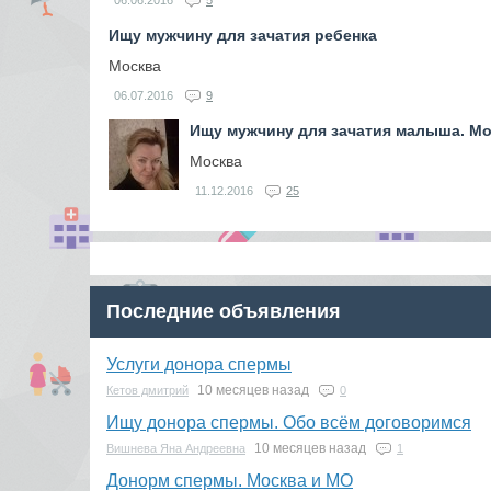
06.06.2016
5
Ищу мужчину для зачатия ребенка
Москва
06.07.2016
9
Ищу мужчину для зачатия малыша. Мо
Москва
11.12.2016
25
Последние объявления
Услуги донора спермы
10 месяцев назад
Кетов дмитрий
0
Ищу донора спермы. Обо всём договоримся
10 месяцев назад
Вишнева Яна Андреевна
1
Донорм спермы. Москва и МО