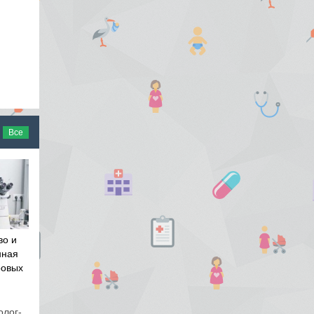
Все
во и
нная
ровых
олог-