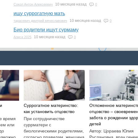
10 месяцев назад
Сокол Антон Алексеевич
0
ищу суррогатную мать
10 месяцев назад
тарасевич дмитрий вячеславович
0
Био родители ищут сурмаму
10 месяцев назад
Алиса 2025
0
и
Суррогатное материнство:
Отложенное материнст
как установить отцовство
отцовство – своевреме
забота о рождении здо
е время
При сотрудничестве
детей
ием или
суррматери с
до
биологическими родителями,
Автор: Цораева Юлия
озможно,
согласно правилам, женщина
Руслановна, врач гинек