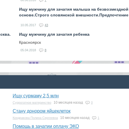
06.06.2016
7
Ищу мужчину для зачатия малыша на безвозмездной
основе.Строго словянской внешности.Предпочтение 
10.05.2017
43
сква.
Ищу мужчину для зачатия ребенка
Красноярск
05.04.2018
8
Ищу сурмаму 2,5 млн
10 месяцев назад
Суррогатное материнство
0
Стану донором яйцеклеток
10 месяцев назад
Кондракова Полина Сергеевна
1
Помощь в зачатии оплачу ЭКО