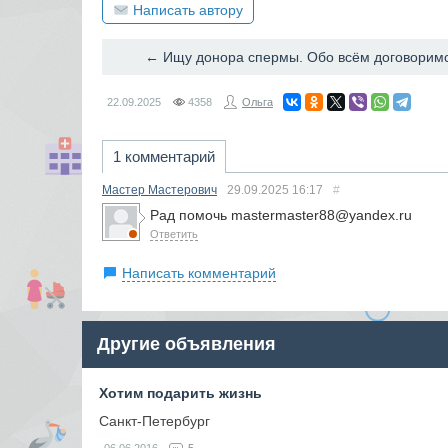
Написать автору
← Ищу донора спермы. Обо всём договорим
22.09.2025
4358
Ольга
1 комментарий
Мастер Мастерович
29.09.2025
16:17
#
Рад помочь mastermaster88@yandex.ru
Ответить
Написать комментарий
Другие объявления
Хотим подарить жизнь
Санкт-Петербург