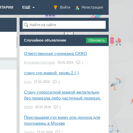
НТАРИИ
ЕЩЁ
Войти
Регистрация
Случайное объявление
Обновить
Ответственная суррмама СКФО
Булгакова Светлана
25.01.2016
1
стану сур.мамой. кровь 2 (-)
Irena
27.01.2016
0
Стану суррогатной мамой,желательно
без переезда.либо частичный переезд.
АNNA
25.01.2016
0
Приглашаем сур маму или донора для
программы в Москве
Sandra
27.01.2016
1