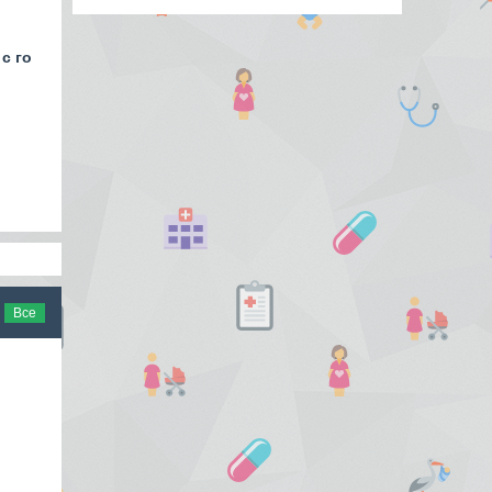
с го
Все