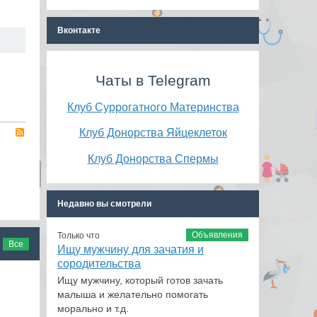
Вконтакте
Чаты в Telegram
Клуб Суррогатного Материнства
Клуб Донорства Яйцеклеток
RSS
Клуб Донорства Спермы
Недавно вы смотрели
Объявления
Только что
Все
Ищу мужчину для зачатия и
сородительства
Ищу мужчину, который готов зачать
малыша и желательно помогать
морально и т.д.