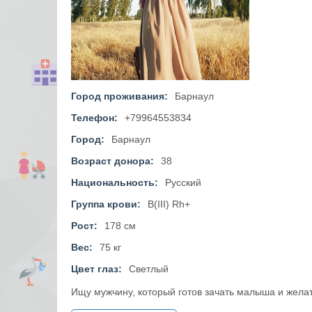
Город проживания:
Барнаул
Телефон:
+79964553834
Город:
Барнаул
Возраст донора:
38
Национальность:
Русский
Группа крови:
B(III) Rh+
Рост:
178 см
Вес:
75 кг
Цвет глаз:
Светлый
Ищу мужчину, который готов зачать малыша и желате