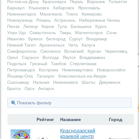
Ростов-на-Дону
Красноярск
Пермь
Воронеж
Тольятти
Барнаул
Ульяновск
Хабаровск
Ярославль
Нижнеангарск
Махачкала
Томск
Кемерово
Новокузнецк
Рязань
Астрахань
Набережные Челны
Пенза
Липецк
Киров
Тула
Балашиха
Курск
Улан-Удэ
Севастополь
Тверь
Магнитогорск
Сочи
Иваново
Брянск
Белгород
Сургут
Владимир
Нижний Тагил
Архангельск
Чита
Калуга
Симферополь
Смоленск
Волжский
Курган
Череповец
Орел
Саранск
Вологда
Якутск
Владикавказ
Подольск
Грозный
Тамбов
Стерлитамак
Петрозаводск
Кострома
Нижневартовск
Новороссийск
Йошкар-Ола
Таганрог
Комсомольск-на-Амуре
Сыктывкар
Нальчик
Нижнекамск
Шахты
Дзержинск
Братск
Орск
Ангарск
Показать фильтр
Рейтинг
Название
Город
Краснодарский
краевой центр