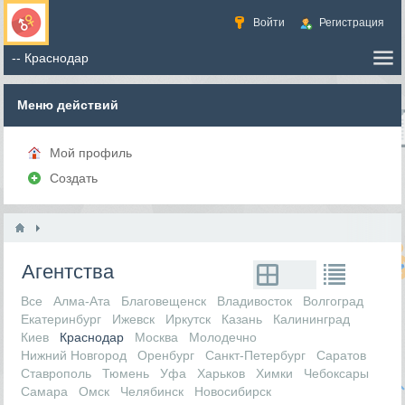
Войти
Регистрация
Меню действий
Мой профиль
Создать
Агентства
Все
Алма-Ата
Благовещенск
Владивосток
Волгоград
Екатеринбург
Ижевск
Иркутск
Казань
Калининград
Киев
Краснодар
Москва
Молодечно
Нижний Новгород
Оренбург
Санкт-Петербург
Саратов
Ставрополь
Тюмень
Уфа
Харьков
Химки
Чебоксары
Самара
Омск
Челябинск
Новосибирск