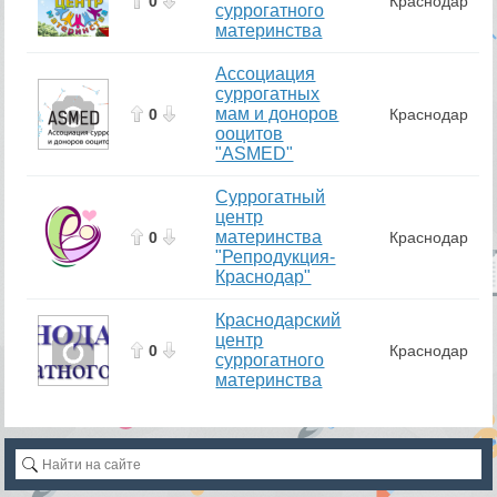
0
Краснодар
суррогатного
материнства
Ассоциация
суррогатных
мам и доноров
0
Краснодар
ооцитов
"ASMED"
Суррогатный
центр
материнства
0
Краснодар
"Репродукция-
Краснодар"
Краснодарский
центр
0
Краснодар
суррогатного
материнства