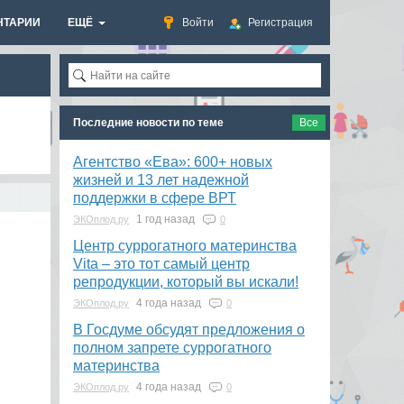
НТАРИИ
ЕЩЁ
Войти
Регистрация
Последние новости по теме
Все
Агентство «Ева»: 600+ новых
жизней и 13 лет надежной
поддержки в сфере ВРТ
1 год назад
ЭКОплод.ру
0
​Центр суррогатного материнства
Vita – это тот самый центр
репродукции, который вы искали!
4 года назад
ЭКОплод.ру
0
В Госдуме обсудят предложения о
полном запрете суррогатного
материнства
4 года назад
ЭКОплод.ру
0