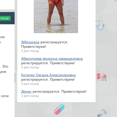
статьи
или
Wifexpress
регистрируется.
о
Приветствуем!
3 дня назад
Абдуллоева мехрона джамшедовна
регистрируется. Приветствуем!
. Это
3 дня назад
даче
Котенко Оксана Александровна
регистрируется. Приветствуем!
3 дня назад
Денис
регистрируется. Приветствуем!
 сети
3 дня назад