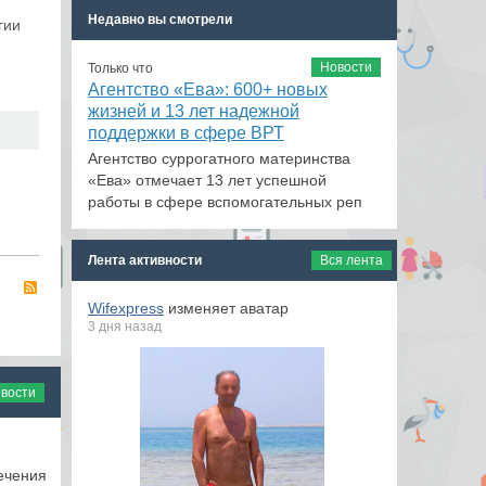
Недавно вы смотрели
гии
Новости
Только что
Агентство «Ева»: 600+ новых
жизней и 13 лет надежной
поддержки в сфере ВРТ
Агентство суррогатного материнства
«Ева» отмечает 13 лет успешной
работы в сфере вспомогательных реп
Лента активности
Вся лента
RSS
Wifexpress
изменяет аватар
3 дня назад
овости
ечения