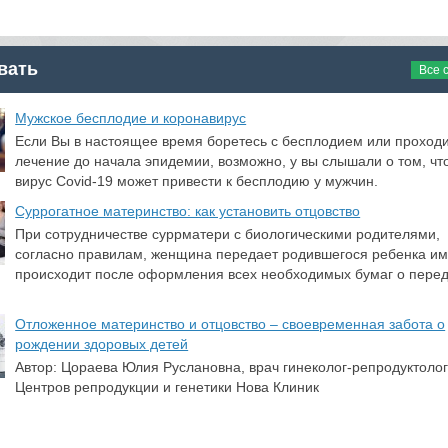
вать
Все 
​Мужское бесплодие и коронавирус
Если Вы в настоящее время боретесь с бесплодием или проход
лечение до начала эпидемии, возможно, у вы слышали о том, чт
вирус Covid-19 может привести к бесплодию у мужчин.
Суррогатное материнство: как установить отцовство
При сотрудничестве суррматери с биологическими родителями,
согласно правилам, женщина передает родившегося ребенка им
происходит после оформления всех необходимых бумаг о пере
Отложенное материнство и отцовство – своевременная забота о
рождении здоровых детей
Автор: Цораева Юлия Руслановна, врач гинеколог-репродуктолог
Центров репродукции и генетики Нова Клиник