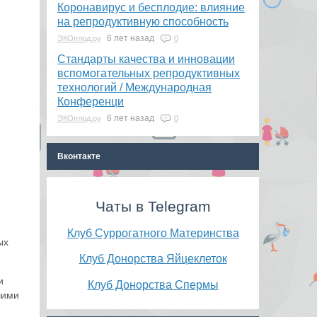
Коронавирус и бесплодие: влияние
на репродуктивную способность
6 лет назад
ЭКОплод.ру
0
​Стандарты качества и инновации
вспомогательных репродуктивных
технологий / Международная
Конференци
6 лет назад
ЭКОплод.ру
0
Вконтакте
Чаты в Telegram
Клуб Суррогатного Материнства
ых
Клуб Донорства Яйцеклеток
и
Клуб Донорства Спермы
шими