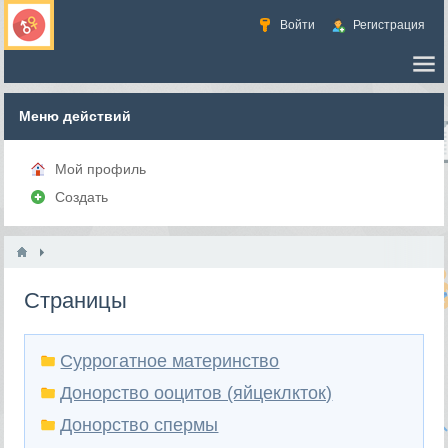
Войти
Регистрация
Меню действий
Мой профиль
Создать
Страницы
Суррогатное материнство
Донорство ооцитов (яйцеклкток)
Донорство спермы