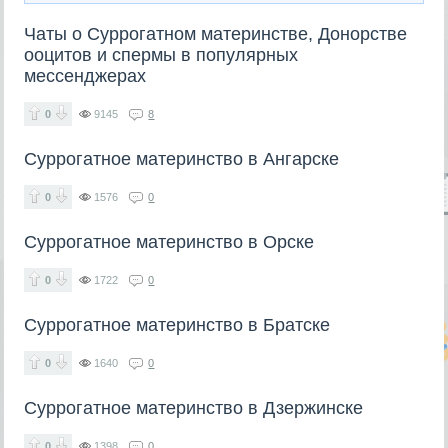
Чаты о Суррогатном материнстве, Донорстве
ооцитов и спермы в популярных
мессенджерах
0
9145
8
Суррогатное материнство в Ангарске
0
1576
0
Суррогатное материнство в Орске
0
1722
0
Суррогатное материнство в Братске
0
1640
0
Суррогатное материнство в Дзержинске
0
1398
0