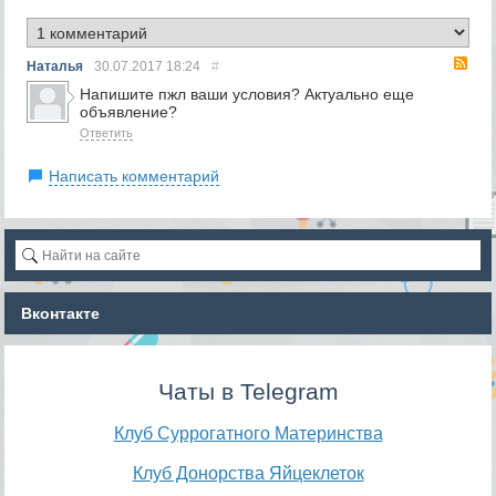
RS
Наталья
30.07.2017
18:24
#
Напишите пжл ваши условия? Актуально еще
объявление?
Ответить
Написать комментарий
Вконтакте
Чаты в Telegram
Клуб Суррогатного Материнства
Клуб Донорства Яйцеклеток