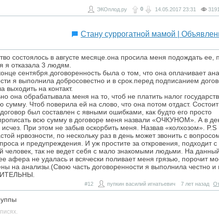
0
ЭКОплод.ру
14.05.2017
23:31
319
Стану суррогатной мамой | Объявлен
во состоялось в августе месяце.она просила меня подождать ее, 
я я отказала 3 людям.
 конце сентября.договоренность была о том, что она оплачивает ан
ости я выполнила добросовестно и в срок.перед подписанием догов
 выходить на контакт.
но она обрабатывала меня на то, чтоб не платить налог государств
 сумму. Чтоб поверила ей на слово, что она потом отдаст. Состоит
 договор был составлен с явными ошибками, как будто его просто
а прописать всю сумму в договоре меня назвали «ОЧКУНОМ». А в де
исчез. При этом не забыв оскорбить меня. Назвав «колхозом». P.S
той нрвозности, по нескольку раз в день может звонить с вопросо
спроса и предупреждения. И уж простите за откровения, подходит с
ый человек, так не ведет себя с мало знакомыми людьми. На данны
ее афера не удалась и всячески поливает меня грязью, порочит мо
ены на анализы.(Свою часть договоренности я выполнила честно и 
БДИТЕЛЬНЫ.
#12
пупкин василий игнатьевич
7 лет назад
От
руппы
писях.