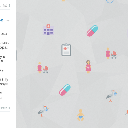
1
1
ия
→
пока
ализы
ора:
у в
 в
нь
м (Ну
 зади
й
е
в
ветить