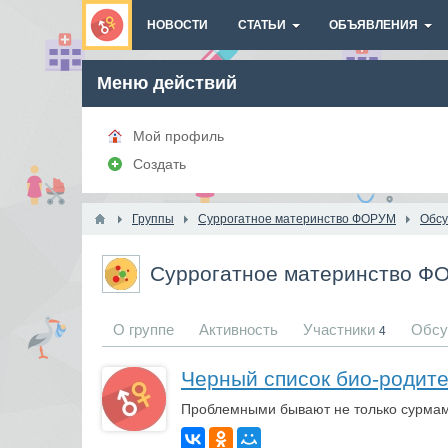
НОВОСТИ
СТАТЬИ
ОБЪЯВЛЕНИЯ
Меню действий
Мой профиль
Создать
Группы
Суррогатное материнство ФОРУМ
Обс
Суррогатное материнство Ф
О группе
Активность
Участники
Обсу
4
Черный список био-родит
Проблемными бывают не только сурмамы