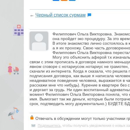
←
Черный список сурмам
Филиппович Ольга Викторовна. Знакомст
она пройдет эко процедуру. За это врем
В итоге знакомство лично состоялось в
а я их прохожу. Свою часть договоренн
Филиппович Ольга Викторовна перестала
Могу это объяснить аферой т.к изначаль
связи с этим прописать в договоре намного меньшую
явном сговоре с нотариусом.нотариус не грамотен,
скачали из интернета. Когда я сказала, что решил
подписания договора, как выше я написала человек 
неадекватное поведение человека, выражается в час
расскажи мне что нибудь). Курение в квартире без 
и дергает за грудь. Ни один воспитанный адекватн
момент Филиппович Ольга Викторовна поняла, что 
имя. Вымогает так же деньги, которые были потрач
срок, подтвердить могу документально.) БУДЕТЕ 
Отвечать в обсуждении могут только участники г
Подпишитесь
, чтобы получать уведомления о новых за