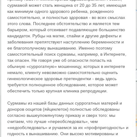
сурмамой может стать женщина от 20 до 35 лет, имеющая
как минимум одного здорового ребенка, рожденного
самостоятельно, и полностью здоровая - во всех смыслах
этого слова. Последнее обстоятельство и является тем
барьером, который отсеивает подавляющее большинство
кандидаток. Рубцы на матке, спайки и другие дефекты и
заболевания препятствуют наступлению беременности и
ее благополучному вынашиванию. Именно поэтому
самостоятельный поиск сурмамы, например, в Интернете,
так опасен. Не говоря уже об опасности попасть на
обычную «суррогатную» мошенницу, которых в интернете
немало, клиенту невозможно самостоятельно оценить
гинекологическое здоровье претендентки - ведь здесь
требуется полноценное обследование, которое может
обеспечить только крупная клиника репродукции.
Сурмамы из нашей базы данных суррогатных матерей и
доноров ооцитов (яйцеклеток) полностью обследованы
согласно вышеупомянутому приказу и сверх того: мы
считаем, что лучше «переобследовать», чем
«недообследовать» и ручаемся за их «профпригодность» и
годность к вынашиванию. Они высоко мотивированы и