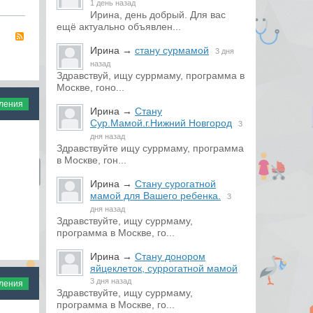
1 день назад
Ирина, день добрый. Для вас
ещё актуально объявлен...
RSS
Ирина
→
стану сурмамой
3 дня
назад
Здравствуй, ищу суррмаму, программа в
Москве, гоно...
вления
Ирина
→
Стану
Сур.Мамой.г.Нижний Новгород
3
дня назад
Здравствуйте ищу суррмаму, программа
в Москве, гон...
Ирина
→
Стану сурогатной
мамой для Вашего ребенка.
3
дня назад
Здравствуйте, ищу суррмаму,
программа в Москве, го...
Ирина
→
Стану донором
яйцеклеток, суррогатной мамой
3 дня назад
вления
Здравствуйте, ищу суррмаму,
программа в Москве, го...