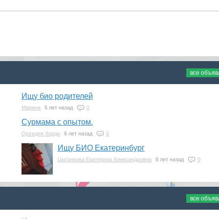
все объя
Ищу био родителей
Марина
5 лет назад
0
Сурмама с опытом.
Орхидея Хорди
6 лет назад
0
Ищу БИО Екатеринбург
Цыганкова Екатерина Александровна
8 лет назад
0
все объя