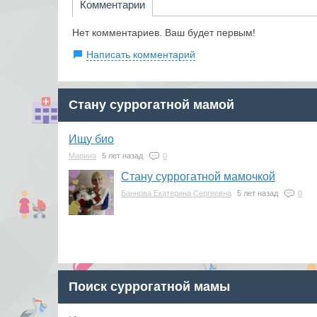
Комментарии
Нет комментариев. Ваш будет первым!
Написать комментарий
Стану суррогатной мамой
Ищу био
Марина
5 лет назад
0
Стану суррогатной мамочкой
Баннова Екатерина Сергеевна
5 лет назад
0
Поиск суррогатной мамы