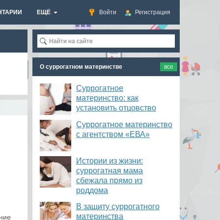
НТАРИИ
ЕЩЁ
Войти
Регистрация
О суррогатном материнстве
все
Суррогатное
материнство: как
установить отцовство
Суррогатное материнство
с агентством «ЕВА»
Истории из жизни:
суррогатная мама
сбежала прямо из
роддома
В защиту суррогатного
материнства
ение