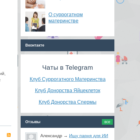
О суррогатном
материнстве
Вконтакте
Чаты в Telegram
ий,
Клуб Суррогатного Материнства
с
Клуб Донорства Яйцеклеток
Клуб Донорства Спермы
Отзывы
все
RSS
Александр
→
Ищу парня для ИИ