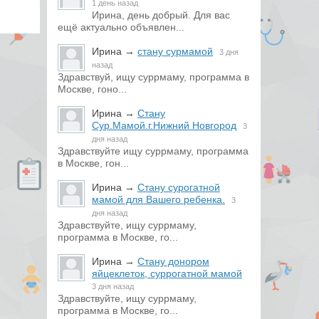
1 день назад
Ирина, день добрый. Для вас
ещё актуально объявлен...
Ирина
→
стану сурмамой
3 дня
назад
Здравствуй, ищу суррмаму, программа в
Москве, гоно...
Ирина
→
Стану
Сур.Мамой.г.Нижний Новгород
3
дня назад
Здравствуйте ищу суррмаму, программа
в Москве, гон...
Ирина
→
Стану сурогатной
мамой для Вашего ребенка.
3
дня назад
Здравствуйте, ищу суррмаму,
программа в Москве, го...
Ирина
→
Стану донором
яйцеклеток, суррогатной мамой
3 дня назад
Здравствуйте, ищу суррмаму,
программа в Москве, го...