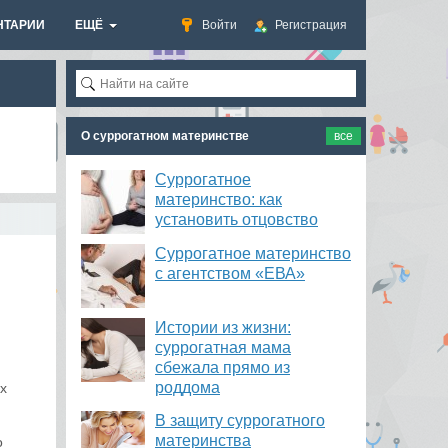
НТАРИИ
ЕЩЁ
Войти
Регистрация
О суррогатном материнстве
все
Суррогатное
материнство: как
установить отцовство
Суррогатное материнство
с агентством «ЕВА»
Истории из жизни:
суррогатная мама
сбежала прямо из
роддома
х
В защиту суррогатного
материнства
о