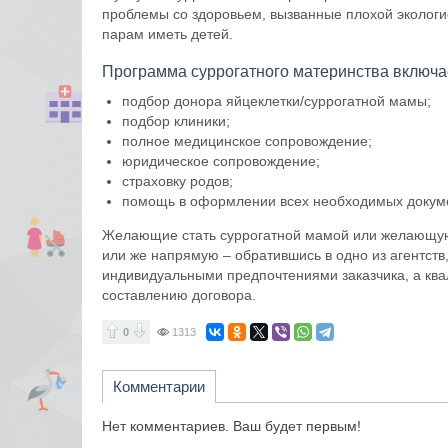
проблемы со здоровьем, вызванные плохой эколог
парам иметь детей.
Программа суррогатного материнства включае
подбор донора яйцеклетки/суррогатной мамы;
подбор клиники;
полное медицинское сопровождение;
юридическое сопровождение;
страховку родов;
помощь в оформлении всех необходимых докум
Желающие стать суррогатной мамой или желающую н
или же напрямую – обратившись в одно из агентств
индивидуальными предпочтениями заказчика, а кв
составлению договора.
0
1313
Комментарии
Нет комментариев. Ваш будет первым!