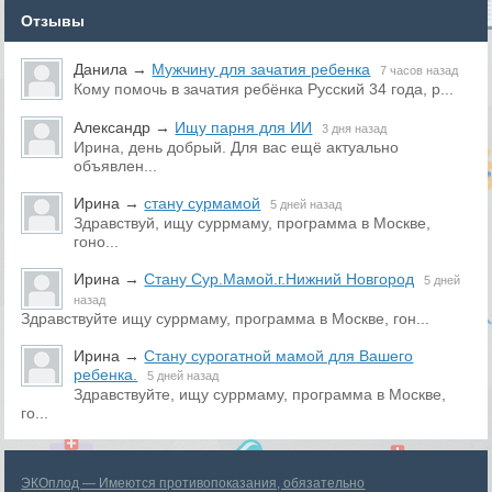
Отзывы
Данила
→
Мужчину для зачатия ребенка
7 часов назад
Кому помочь в зачатия ребёнка Русский 34 года, р...
Александр
→
Ищу парня для ИИ
3 дня назад
Ирина, день добрый. Для вас ещё актуально
объявлен...
Ирина
→
стану сурмамой
5 дней назад
Здравствуй, ищу суррмаму, программа в Москве,
гоно...
Ирина
→
Стану Сур.Мамой.г.Нижний Новгород
5 дней
назад
Здравствуйте ищу суррмаму, программа в Москве, гон...
Ирина
→
Стану сурогатной мамой для Вашего
ребенка.
5 дней назад
Здравствуйте, ищу суррмаму, программа в Москве,
го...
ЭКОплод — Имеются противопоказания, обязательно