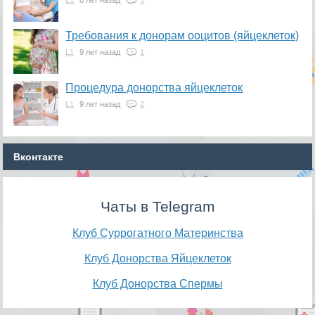
Требования к донорам ооцитов (яйцеклеток)
L1
9 лет назад
1
Процедура донорства яйцеклеток
L1
9 лет назад
2
Вконтакте
Чаты в Telegram
Клуб Суррогатного Материнства
Клуб Донорства Яйцеклеток
Клуб Донорства Спермы