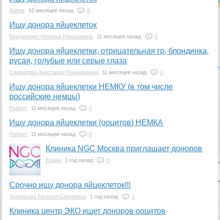
Алёна
10 месяцев назад
0
Ищу донора яйцеклеток
Бондаренко Наталья Николаевна
11 месяцев назад
0
Ищу донора яйцеклетки, отрицательная гр, блондинка,
русая, голубые или серые глаза
Свиридова Анастасия Геннадьевна
11 месяцев назад
0
Ищу донора яйцеклетки НЕМКУ (в том числе
российские немцы)
Роберт
11 месяцев назад
0
Ищу донора яйцеклетки (ооцитов) НЕМКА
Роберт
11 месяцев назад
0
Клиника NGC Москва приглашает доноров
Елена
1 год назад
0
Срочно ищу донора яйцеклеток!!!
Зеленцова Евгения Сергеевна
1 год назад
1
Клиника центр ЭКО ищет доноров ооцитов