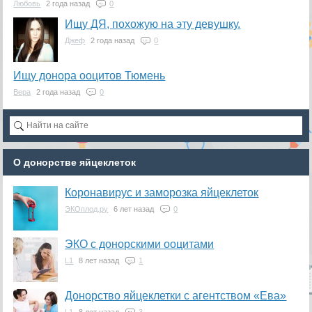
Любовь
2 года назад
0
Ищу ДЯ, похожую на эту девушку.
Джеф
2 года назад
0
Ищу донора ооцитов Тюмень
Вера
2 года назад
0
О донорстве яйцеклеток
Коронавирус и заморозка яйцеклеток
ЭКОплод.ру
6 лет назад
0
ЭКО с донорскими ооцитами
L1
8 лет назад
1
Донорство яйцеклетки с агентством «Ева»
L1
8 лет назад
3