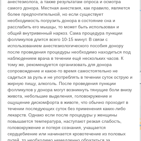
анестезиолога, а также результатам опроса и осмотра
самого донора. Местная анестезия, как правило, является
более предпочтительной, но если существует
необходимость погрузить донора в состояние сна и
расслабить его мышцы, то может быть использован и
общий внутривенный наркоз. Сама процедура пункции
фолликулов длится всего 10-15 минут. В связи с
использованием анестезиологического пособия донору
после проведения процедуры необходимо находиться под
наблюдением врача в течении ещё нескольких часов. К
тому же, рекомендуется организовать для донора
сопровождение и какое-то время самостоятельно не
садиться за руль и не употреблять в течении суток острую и
жирную пищу, алкоголь. После проведения пункции
фолликулов у донора могут возникнуть тянущие боли внизу
живота, небольшие выделения, головокружение и
ощущение дискомфорта в животе, что обычно проходит в
течении последующих суток без применения каких-либо
лекарств. Однако если после процедуры у женщины
повышается температура, наступают резкая слабость,
головокружение и потеря сознания, учащается
сердцебиение или начинается кровотечение из половых
путей, то необходимо немедленно обратиться за