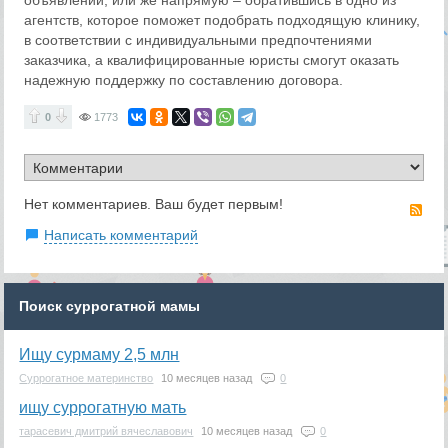
агентств, которое поможет подобрать подходящую клинику,
в соответствии с индивидуальными предпочтениями
заказчика, а квалифицированные юристы смогут оказать
надежную поддержку по составлению договора.
0
1773
Нет комментариев. Ваш будет первым!
RS
Написать комментарий
Поиск суррогатной мамы
Ищу сурмаму 2,5 млн
Суррогатное материнство
10 месяцев назад
0
ищу суррогатную мать
тарасевич дмитрий вячеславович
10 месяцев назад
0