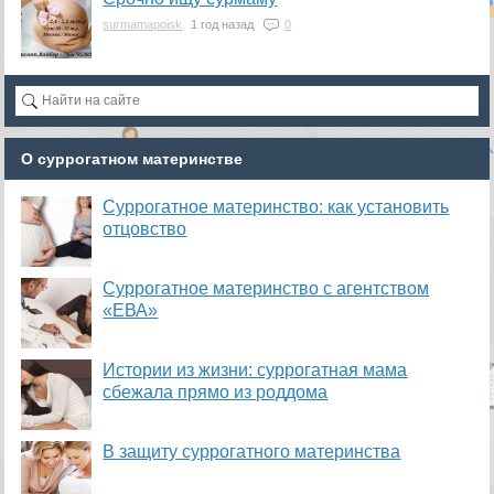
surmamapoisk
1 год назад
0
О суррогатном материнстве
Суррогатное материнство: как установить
отцовство
Суррогатное материнство с агентством
«ЕВА»
Истории из жизни: суррогатная мама
сбежала прямо из роддома
В защиту суррогатного материнства