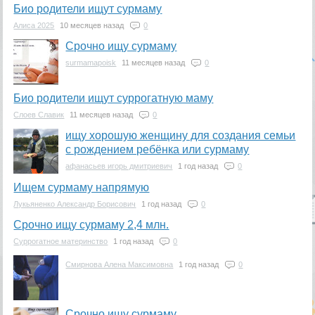
Био родители ищут сурмаму
Алиса 2025
10 месяцев назад
0
Срочно ищу сурмаму
surmamapoisk
11 месяцев назад
0
Био родители ищут суррогатную маму
Слоев Славик
11 месяцев назад
0
ищу хорошую женщину для создания семьи
с рождением ребёнка или сурмаму
афанасьев игорь дмитриевич
1 год назад
0
Ищем сурмаму напрямую
Лукьяненко Александр Борисович
1 год назад
0
Срочно ищу сурмаму 2,4 млн.
Суррогатное материнство
1 год назад
0
Смирнова Алена Максимовна
1 год назад
0
Срочно ищу сурмаму