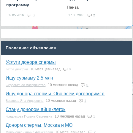
программу
Пенза
09.05.2016
3
17.05.2016
2
Последние объявления
Услуги донора спермы
10 месяцев назад
Кетов дмитрий
0
Ищу сурмаму 2,5 млн
10 месяцев назад
Суррогатное материнство
0
Ищу донора спермы. Обо всём договоримся
10 месяцев назад
Вишнева Яна Андреевна
1
Стану донором яйцеклеток
10 месяцев назад
Кондракова Полина Сергеевна
1
Донорм спермы. Москва и МО
10 месяцев назад
Мироненко Даниил Алексеевич
2