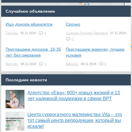
Случайное объявление
Ищу донора яйцеклеток
Срочно
Татьяна
06.11.2018
0
Ушакова Татьяна Павловна
07.11.2018
0
Приглашаем доноров, 18-35
Приглашаем мамочку, лучшие
лет, без ожидания
условия
Babyeko
08.11.2018
0
Babyeko
08.11.2018
0
Последние новости
Агентство «Ева»: 600+ новых жизней и 13
лет надежной поддержки в сфере ВРТ
​Центр суррогатного материнства Vita – это
тот самый центр репродукции, который вы
искали!