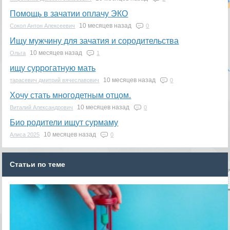
Помощь в зачатии оплачу ЭКО
10 месяцев назад
Сокол Антон Алексеевич
0
Ищу мужчину для зачатия и сородительства
10 месяцев назад
Ольга
1
ищу суррогатную мать
10 месяцев назад
тарасевич дмитрий вячеславович
0
Хочу стать многодетным отцом.
10 месяцев назад
Виталий Александрович
0
Био родители ищут сурмаму
10 месяцев назад
Алиса 2025
0
Статьи по теме