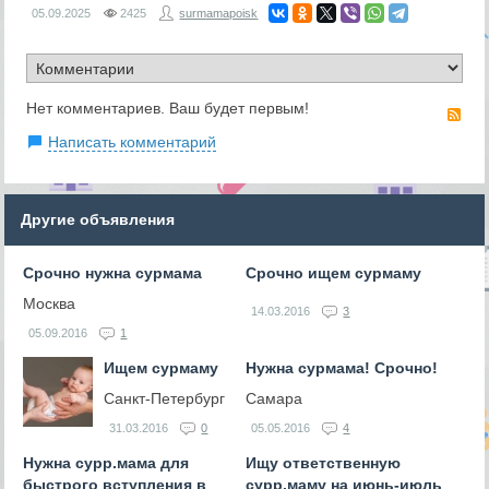
05.09.2025
2425
surmamapoisk
Нет комментариев. Ваш будет первым!
RS
Написать комментарий
Другие объявления
Срочно нужна сурмама
Срочно ищем сурмаму
Москва
14.03.2016
3
05.09.2016
1
Ищем сурмаму
Нужна сурмама! Срочно!
Санкт-Петербург
Самара
31.03.2016
0
05.05.2016
4
Нужна сурр.мама для
Ищу ответственную
быстрого вступления в
сурр.маму на июнь-июль