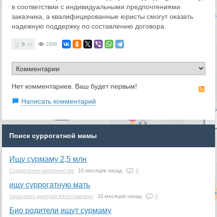
в соответствии с индивидуальными предпочтениями
заказчика, а квалифицированные юристы смогут оказать
надежную поддержку по составлению договора.
0
1898
Нет комментариев. Ваш будет первым!
RS
Написать комментарий
Поиск суррогатной мамы
Ищу сурмаму 2,5 млн
Суррогатное материнство
10 месяцев назад
0
ищу суррогатную мать
тарасевич дмитрий вячеславович
10 месяцев назад
0
Био родители ищут сурмаму