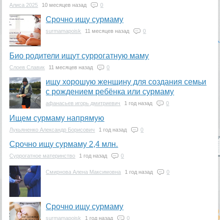
Алиса 2025
10 месяцев назад
0
Срочно ищу сурмаму
surmamapoisk
11 месяцев назад
0
Био родители ищут суррогатную маму
Слоев Славик
11 месяцев назад
0
ищу хорошую женщину для создания семьи
с рождением ребёнка или сурмаму
афанасьев игорь дмитриевич
1 год назад
0
Ищем сурмаму напрямую
Лукьяненко Александр Борисович
1 год назад
0
Срочно ищу сурмаму 2,4 млн.
Суррогатное материнство
1 год назад
0
Смирнова Алена Максимовна
1 год назад
0
Срочно ищу сурмаму
surmamapoisk
1 год назад
0