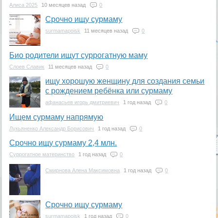
Алиса 2025
10 месяцев назад
0
Срочно ищу сурмаму
surmamapoisk
11 месяцев назад
0
Био родители ищут суррогатную маму
Слоев Славик
11 месяцев назад
0
ищу хорошую женщину для создания семьи
с рождением ребёнка или сурмаму
афанасьев игорь дмитриевич
1 год назад
0
Ищем сурмаму напрямую
Лукьяненко Александр Борисович
1 год назад
0
Срочно ищу сурмаму 2,4 млн.
Суррогатное материнство
1 год назад
0
Смирнова Алена Максимовна
1 год назад
0
Срочно ищу сурмаму
surmamapoisk
1 год назад
0