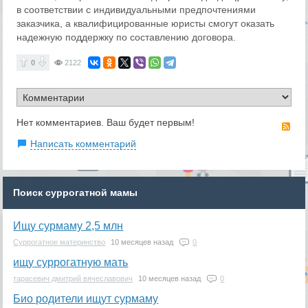
в соответствии с индивидуальными предпочтениями
заказчика, а квалифицированные юристы смогут оказать
надежную поддержку по составлению договора.
0
2122
Нет комментариев. Ваш будет первым!
RS
Написать комментарий
Поиск суррогатной мамы
Ищу сурмаму 2,5 млн
Суррогатное материнство
10 месяцев назад
0
ищу суррогатную мать
тарасевич дмитрий вячеславович
10 месяцев назад
0
Био родители ищут сурмаму