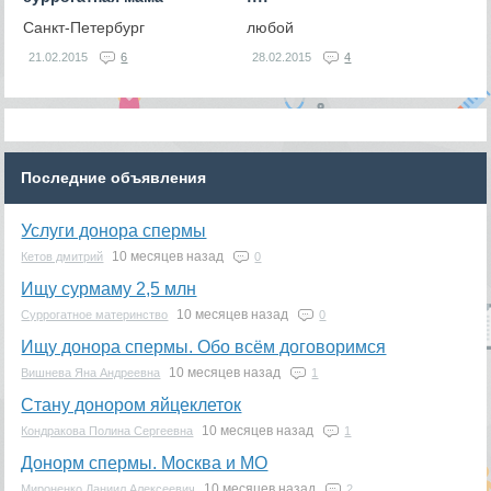
Санкт-Петербург
любой
21.02.2015
6
28.02.2015
4
Последние объявления
Услуги донора спермы
10 месяцев назад
Кетов дмитрий
0
Ищу сурмаму 2,5 млн
10 месяцев назад
Суррогатное материнство
0
Ищу донора спермы. Обо всём договоримся
10 месяцев назад
Вишнева Яна Андреевна
1
Стану донором яйцеклеток
10 месяцев назад
Кондракова Полина Сергеевна
1
Донорм спермы. Москва и МО
10 месяцев назад
Мироненко Даниил Алексеевич
2