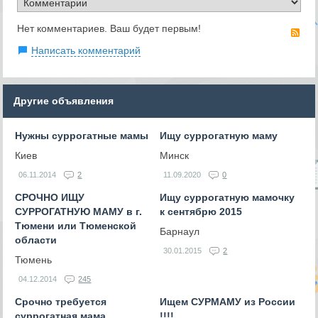
Нет комментариев. Ваш будет первым!
RS
Написать комментарий
Другие объявления
Нужны суррогатные мамы
Ищу суррогатную маму
Киев
Минск
06.11.2014
2
11.09.2020
0
СРОЧНО ИЩУ
Ищу суррогатную мамочку
СУРРОГАТНУЮ МАМУ в г.
к сентябрю 2015
Тюмени или Тюменской
Барнаул
области
30.01.2015
2
Тюмень
04.12.2014
245
Срочно требуется
Ищем СУРМАМУ из России
суррогатная мама
!!!!