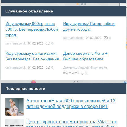
Случайное объявление
Ищу сурмаму 900т.р, с кес
Ищу сурмаму Питер , обл и
800т.р. Без переезда.Любой
другие города.
город.
surmamapoisk
04.02.2020
0
surmamapoisk
04.02.2020
0
Ищу сурмаму с анализами.
Донор спермы с Фото +
Без переезда. Без ожидания.
Высшее образование
surmamapoisk
04.02.2020
0
Димченко Андрей Николаевич
05.02.2020
0
Последние новости
Агентство «Ева»: 600+ новых жизней и 13
лет надежной поддержки в сфере ВРТ
​Центр суррогатного материнства Vita – это