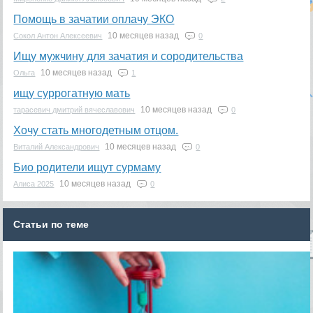
Помощь в зачатии оплачу ЭКО
10 месяцев назад
Сокол Антон Алексеевич
0
Ищу мужчину для зачатия и сородительства
10 месяцев назад
Ольга
1
ищу суррогатную мать
10 месяцев назад
тарасевич дмитрий вячеславович
0
Хочу стать многодетным отцом.
10 месяцев назад
Виталий Александрович
0
Био родители ищут сурмаму
10 месяцев назад
Алиса 2025
0
Статьи по теме