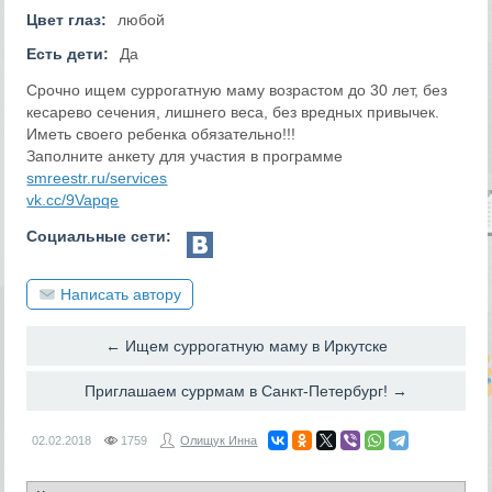
Цвет глаз:
любой
Есть дети:
Да
Срочно ищем суррогатную маму возрастом до 30 лет, без
кесарево сечения, лишнего веса, без вредных привычек.
Иметь своего ребенка обязательно!!!
Заполните анкету для участия в программе
smreestr.ru/services
vk.cc/9Vapqe
Социальные сети:
Написать автору
← Ищем суррогатную маму в Иркутске
Приглашаем суррмам в Санкт-Петербург! →
02.02.2018
1759
Олищук Инна