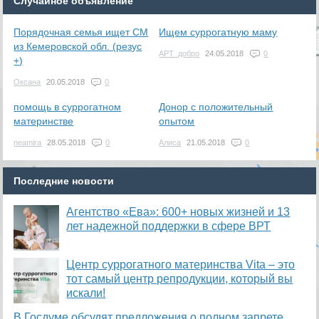
Случайное объявление
Порядочная семья ищет СМ
Ищем суррогатную маму
из Кемеровской обл. (резус
АРТ_добро
24.05.2018
0
+)
Оксана
20.05.2018
0
помощь в суррогатном
Донор с положительный
материнстве
опытом
neamira
28.05.2018
0
Алиса
21.05.2018
0
Последние новости
Агентство «Ева»: 600+ новых жизней и 13
лет надежной поддержки в сфере ВРТ
​Центр суррогатного материнства Vita – это
тот самый центр репродукции, который вы
искали!
В Госдуме обсудят предложения о полном запрете