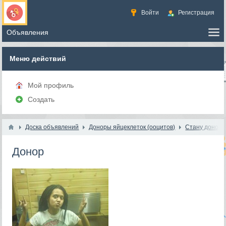
Войти
Регистрация
Меню действий
Мой профиль
Создать
Доска объявлений
Доноры яйцеклеток (ооцитов)
Стану доноро
Донор