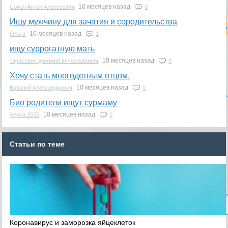
10 месяцев назад
Сокол Антон Алексеевич
0
Ищу мужчину для зачатия и сородительства
10 месяцев назад
Ольга
1
ищу суррогатную мать
10 месяцев назад
тарасевич дмитрий вячеславович
0
Хочу стать многодетным отцом.
10 месяцев назад
Виталий Александрович
0
Био родители ищут сурмаму
10 месяцев назад
Алиса 2025
0
Статьи по теме
Коронавирус и заморозка яйцеклеток