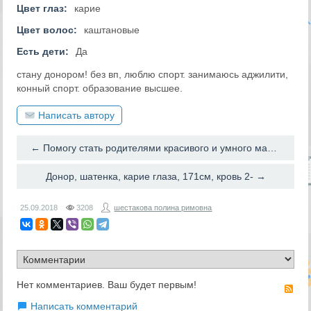
Цвет глаз:
карие
Цвет волос:
каштановые
Есть дети:
Да
стану донором! без вп, люблю спорт. занимаюсь аджилити,
конный спорт. образование высшее.
Написать автору
← Помогу стать родителями красивого и умного малыша
Донор, шатенка, карие глаза, 171см, кровь 2- →
25.09.2018
3208
шестакова полина римовна
Нет комментариев. Ваш будет первым!
RS
Написать комментарий