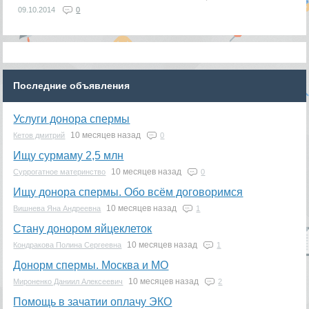
09.10.2014
0
Последние объявления
Услуги донора спермы
10 месяцев назад
Кетов дмитрий
0
Ищу сурмаму 2,5 млн
10 месяцев назад
Суррогатное материнство
0
Ищу донора спермы. Обо всём договоримся
10 месяцев назад
Вишнева Яна Андреевна
1
Стану донором яйцеклеток
10 месяцев назад
Кондракова Полина Сергеевна
1
Донорм спермы. Москва и МО
10 месяцев назад
Мироненко Даниил Алексеевич
2
Помощь в зачатии оплачу ЭКО