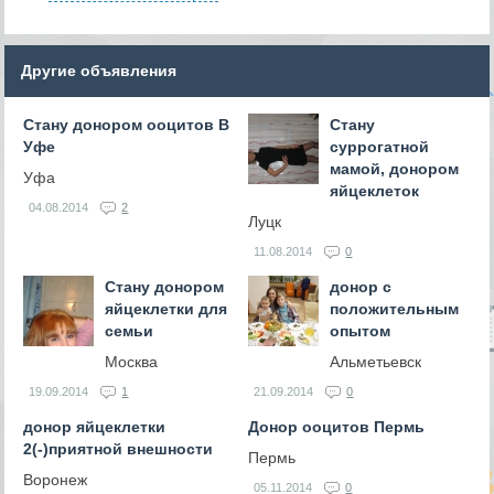
Другие объявления
Стану донором ооцитов В
Стану
Уфе
суррогатной
мамой, донором
Уфа
яйцеклеток
04.08.2014
2
Луцк
11.08.2014
0
Стану донором
донор с
яйцеклетки для
положительным
семьи
опытом
Москва
Альметьевск
19.09.2014
1
21.09.2014
0
донор яйцеклетки
Донор ооцитов Пермь
2(-)приятной внешности
Пермь
Воронеж
05.11.2014
0