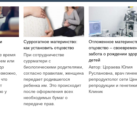
и
Суррогатное материнство:
Отложенное материнст
как установить отцовство
отцовство – своевреме
забота о рождении здо
е время
При сотрудничестве
детей
ием или
суррматери с
до
биологическими родителями,
Автор: Цораева Юлия
озможно,
согласно правилам, женщина
Руслановна, врач гинек
 что
передает родившегося
репродуктолог сети Це
т
ребенка им. Это происходит
репродукции и генетик
ию у
после оформления всех
Клиник
необходимых бумаг о
передаче прав.