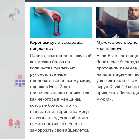
Коронавирус и заморозка
Мужское бесплодие 
яйцеклеток
коронавирус
Паника, связанная с покупкой
Если Вы в настояще
как можно большего
боретесь с бесплод
количества туалетных
проходили лечение 
рулонов, все еще
начала эпидемии, в
продолжается по всему миру,
у вы слышали о том,
однако в Нью-Йорке
вирус Covid-19 може
появилась новая паника, так
привести к бесплод
как некоторые женщины,
мужчин.
которые боятся, что их
шансы на материнство могут
оказаться под угрозой, и что
время против них, спешат
заморозить свои яйцеклетки.