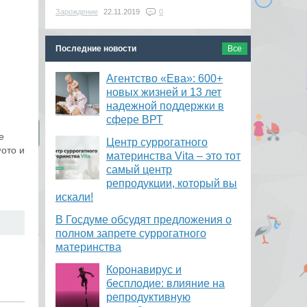
Зарождение
22.11.2019
0
Последние новости
Все
Агентство «Ева»: 600+
новых жизней и 13 лет
надежной поддержки в
сфере ВРТ
е
​Центр суррогатного
ото и
материнства Vita – это тот
самый центр
репродукции, который вы
искали!
В Госдуме обсудят предложения о
полном запрете суррогатного
материнства
Коронавирус и
бесплодие: влияние на
репродуктивную