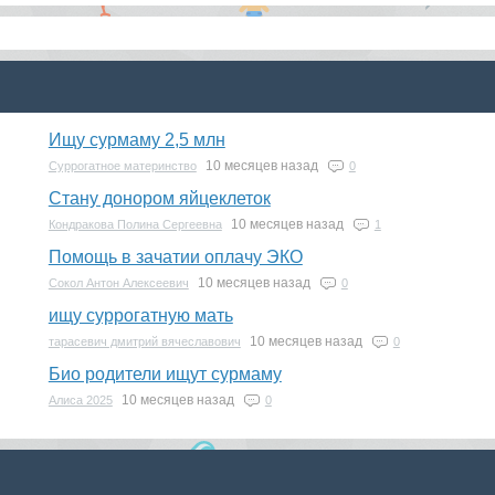
Ищу сурмаму 2,5 млн
10 месяцев назад
Суррогатное материнство
0
Стану донором яйцеклеток
10 месяцев назад
Кондракова Полина Сергеевна
1
Помощь в зачатии оплачу ЭКО
10 месяцев назад
Сокол Антон Алексеевич
0
ищу суррогатную мать
10 месяцев назад
тарасевич дмитрий вячеславович
0
Био родители ищут сурмаму
10 месяцев назад
Алиса 2025
0