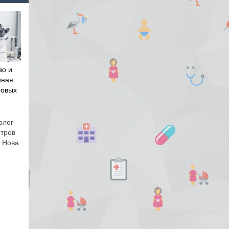
во и
нная
ровых
олог-
нтров
и Нова