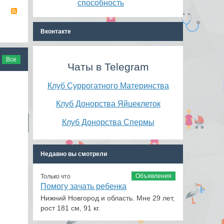
способность
RSS
Вконтакте
Все
Чаты в Telegram
Клуб Суррогатного Материнства
Клуб Донорства Яйцеклеток
Клуб Донорства Спермы
Недавно вы смотрели
Объявления
Только что
Помогу зачать ребенка
Нижний Новгород и область. Мне 29 лет,
рост 181 см, 91 кг.