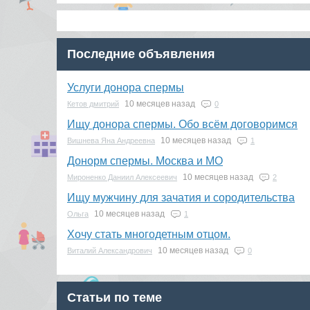
Последние объявления
Услуги донора спермы
10 месяцев назад
Кетов дмитрий
0
Ищу донора спермы. Обо всём договоримся
10 месяцев назад
Вишнева Яна Андреевна
1
Донорм спермы. Москва и МО
10 месяцев назад
Мироненко Даниил Алексеевич
2
Ищу мужчину для зачатия и сородительства
10 месяцев назад
Ольга
1
Хочу стать многодетным отцом.
10 месяцев назад
Виталий Александрович
0
Статьи по теме