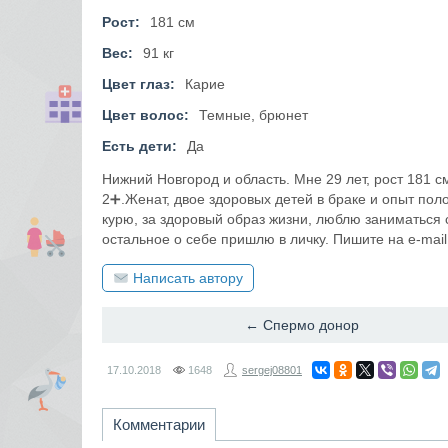
Рост:
181 см
Вес:
91 кг
Цвет глаз:
Карие
Цвет волос:
Темные, брюнет
Есть дети:
Да
Нижний Новгород и область. Мне 29 лет, рост 181 см
2➕.Женат, двое здоровых детей в браке и опыт пол
курю, за здоровый образ жизни, люблю заниматься
остальное о себе пришлю в личку. Пишите на e-mail
Написать автору
← Спермо донор
17.10.2018
1648
sergej08801
Комментарии