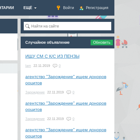
НТАРИИ
ЕЩЁ
Войти
Регистрация
Случайное объявление
Обновить
ИЩУ СМ С К/С ИЗ ПЕНЗЫ
Iam
22.11.2019
0
агентство "Зарождение" ищем доноров
ооцитов
Зарождение
22.11.2019
0
агентство "Зарождение" ищем доноров
ооцитов
Зарождение
22.11.2019
0
агентство "Зарождение" ищем доноров
ооцитов