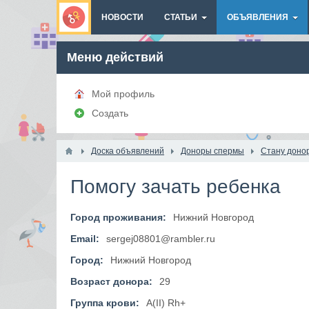
НОВОСТИ
СТАТЬИ
ОБЪЯВЛЕНИЯ
Меню действий
Мой профиль
Создать
Доска объявлений
Доноры спермы
Стану доно
Помогу зачать ребенка
Город проживания:
Нижний Новгород
Email:
sergej08801@rambler.ru
Город:
Нижний Новгород
Возраст донора:
29
Группа крови:
A(II) Rh+