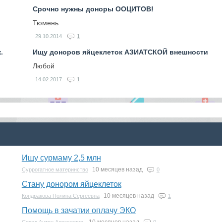
Срочно нужны доноры ООЦИТОВ!
Тюмень
29.10.2014
1
.
Ищу доноров яйцеклеток АЗИАТСКОЙ внешности
Любой
14.02.2017
1
Ищу сурмаму 2,5 млн
10 месяцев назад
Суррогатное материнство
0
Стану донором яйцеклеток
10 месяцев назад
Кондракова Полина Сергеевна
1
Помощь в зачатии оплачу ЭКО