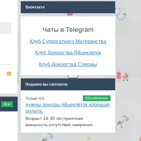
Вконтакте
Чаты в Telegram
Клуб Суррогатного Материнства
Клуб Донорства Яйцеклеток
Клуб Донорства Спермы
RSS
Недавно вы смотрели
Объявления
Только что
нужны доноры яйцеклеток,хорошая
Все
оплата.
Возраст 18-30 лет,приятная
внешность,отсутствие ожирения.