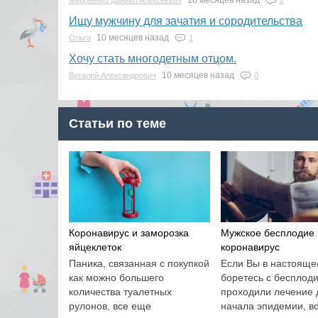
10 месяцев назад
Мироненко Даниил Алексеевич
2
Ищу мужчину для зачатия и сородительства
10 месяцев назад
Ольга
1
Хочу стать многодетным отцом.
10 месяцев назад
Виталий Александрович
0
Статьи по теме
Коронавирус и заморозка
Мужское бесплодие 
яйцеклеток
коронавирус
Паника, связанная с покупкой
Если Вы в настояще
как можно большего
боретесь с бесплод
количества туалетных
проходили лечение 
рулонов, все еще
начала эпидемии, в