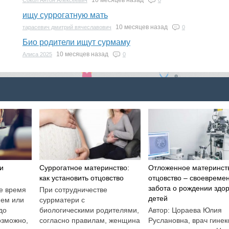
10 месяцев назад
Сокол Антон Алексеевич
0
ищу суррогатную мать
10 месяцев назад
тарасевич дмитрий вячеславович
0
Био родители ищут сурмаму
10 месяцев назад
Алиса 2025
0
и
Суррогатное материнство:
Отложенное материнст
как установить отцовство
отцовство – своевреме
забота о рождении здо
е время
При сотрудничестве
детей
ием или
суррматери с
до
биологическими родителями,
Автор: Цораева Юлия
озможно,
согласно правилам, женщина
Руслановна, врач гинек