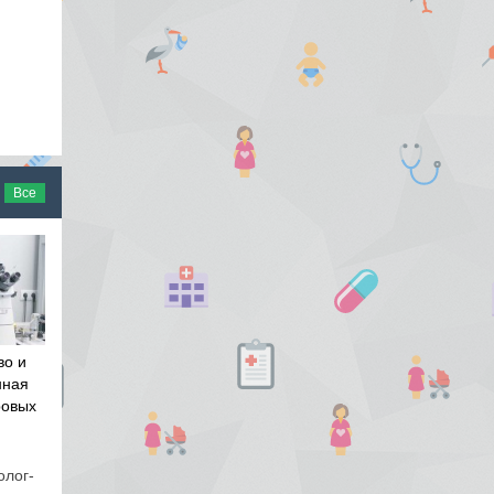
Все
во и
нная
ровых
олог-