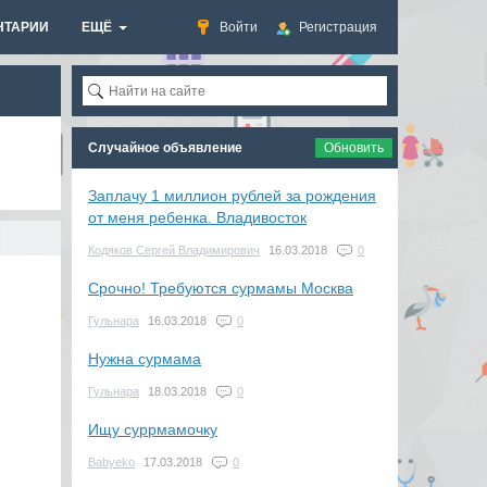
НТАРИИ
ЕЩЁ
Войти
Регистрация
Случайное объявление
Обновить
Заплачу 1 миллион рублей за рождения
от меня ребенка. Владивосток
Кодяков Сергей Владимирович
16.03.2018
0
Срочно! Требуются сурмамы Москва
Гульнара
16.03.2018
0
Нужна сурмама
Гульнара
18.03.2018
0
Ищу суррмамочку
Babyeko
17.03.2018
0