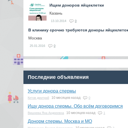
Ищем доноров яйцеклетки
Казань
13.10.2014
0
В клинику срочно требуются доноры яйцеклеток
Москва
25.01.2016
0
Последние объявления
Услуги донора спермы
10 месяцев назад
Кетов дмитрий
0
Ищу донора спермы. Обо всём договоримся
10 месяцев назад
Вишнева Яна Андреевна
1
Донорм спермы. Москва и МО