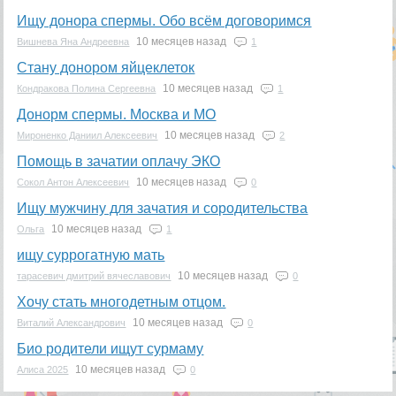
Ищу донора спермы. Обо всём договоримся
10 месяцев назад
Вишнева Яна Андреевна
1
Стану донором яйцеклеток
10 месяцев назад
Кондракова Полина Сергеевна
1
Донорм спермы. Москва и МО
10 месяцев назад
Мироненко Даниил Алексеевич
2
Помощь в зачатии оплачу ЭКО
10 месяцев назад
Сокол Антон Алексеевич
0
Ищу мужчину для зачатия и сородительства
10 месяцев назад
Ольга
1
ищу суррогатную мать
10 месяцев назад
тарасевич дмитрий вячеславович
0
Хочу стать многодетным отцом.
10 месяцев назад
Виталий Александрович
0
Био родители ищут сурмаму
10 месяцев назад
Алиса 2025
0