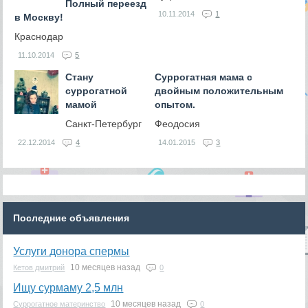
Полный переезд
10.11.2014
1
в Москву!
Краснодар
11.10.2014
5
Стану
Суррогатная мама с
суррогатной
двойным положительным
мамой
опытом.
Санкт-Петербург
Феодосия
22.12.2014
4
14.01.2015
3
Последние объявления
Услуги донора спермы
10 месяцев назад
Кетов дмитрий
0
Ищу сурмаму 2,5 млн
10 месяцев назад
Суррогатное материнство
0