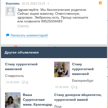
RS
Вероника
02.01.2024
23:23
#
Здравствуйте. Мы биологические родители.
Сейчас ищем мамочку. Ответственную,
здоровую. Эмбрионы есть. Прошу напишите
или позвоните 89525034483
Ответить
Написать комментарий
Другие объявления
Cтану суррогатной
Стану
мамочкой
суррогатной
мамочкой
Ставрополь
Екатеринбург
31.05.2020
0
07.09.2020
0
Ваша
Стану донором яйцеклеток,
Суррогатная
суррогатной мамой
мама. Краснодар.
Луцк