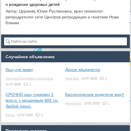
о рождении здоровых детей
Автор: Цораева Юлия Руслановна, врач гинеколог-
репродуктолог сети Центров репродукции и генетики Нова
Клиник
Случайное объявление
Ищу сур маму
Донор яйцеклеток
Иванова Екатерина Алексеевна
Лида Ван
13.07.2020
0
11.07.2020
0
СРОЧНО ищу сурмаму 1
Биологические родители ждут!
млн.р. с кесаревым 800 т.р.
ФертиХелп
10.07.2020
0
Любой город.
Елена
12.07.2020
0
Последние новости