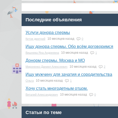
Последние объявления
Услуги донора спермы
10 месяцев назад
Кетов дмитрий
0
Ищу донора спермы. Обо всём договоримся
10 месяцев назад
Вишнева Яна Андреевна
1
Донорм спермы. Москва и МО
10 месяцев назад
Мироненко Даниил Алексеевич
2
Ищу мужчину для зачатия и сородительства
10 месяцев назад
Ольга
1
Хочу стать многодетным отцом.
10 месяцев назад
Виталий Александрович
0
Статьи по теме