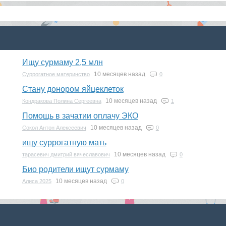
Ищу сурмаму 2,5 млн
10 месяцев назад
Суррогатное материнство
0
Стану донором яйцеклеток
10 месяцев назад
Кондракова Полина Сергеевна
1
Помощь в зачатии оплачу ЭКО
10 месяцев назад
Сокол Антон Алексеевич
0
ищу суррогатную мать
10 месяцев назад
тарасевич дмитрий вячеславович
0
Био родители ищут сурмаму
10 месяцев назад
Алиса 2025
0