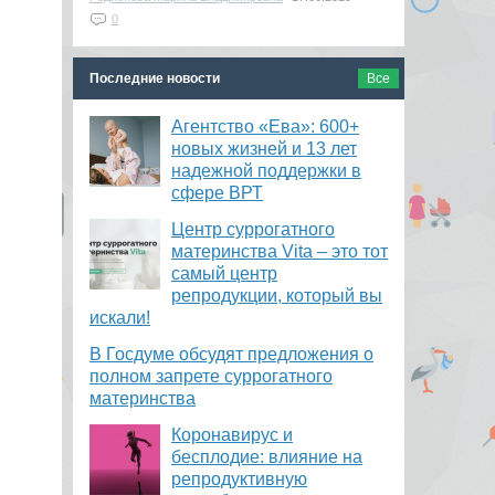
0
Последние новости
Все
Агентство «Ева»: 600+
новых жизней и 13 лет
надежной поддержки в
сфере ВРТ
​Центр суррогатного
материнства Vita – это тот
самый центр
репродукции, который вы
искали!
В Госдуме обсудят предложения о
полном запрете суррогатного
материнства
Коронавирус и
бесплодие: влияние на
репродуктивную