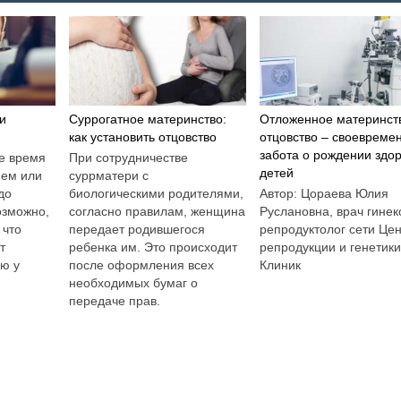
и
Суррогатное материнство:
Отложенное материнст
как установить отцовство
отцовство – своевреме
забота о рождении здо
е время
При сотрудничестве
детей
ием или
суррматери с
до
биологическими родителями,
Автор: Цораева Юлия
озможно,
согласно правилам, женщина
Руслановна, врач гинек
 что
передает родившегося
репродуктолог сети Це
т
ребенка им. Это происходит
репродукции и генетик
ию у
после оформления всех
Клиник
необходимых бумаг о
передаче прав.