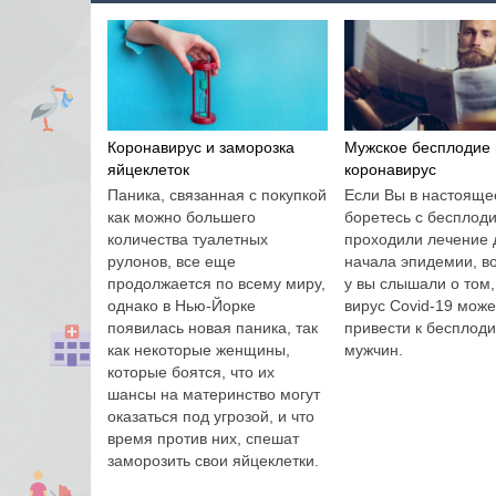
Коронавирус и заморозка
Мужское бесплодие 
яйцеклеток
коронавирус
Паника, связанная с покупкой
Если Вы в настояще
как можно большего
боретесь с бесплод
количества туалетных
проходили лечение 
рулонов, все еще
начала эпидемии, в
продолжается по всему миру,
у вы слышали о том,
однако в Нью-Йорке
вирус Covid-19 може
появилась новая паника, так
привести к бесплод
как некоторые женщины,
мужчин.
которые боятся, что их
шансы на материнство могут
оказаться под угрозой, и что
время против них, спешат
заморозить свои яйцеклетки.