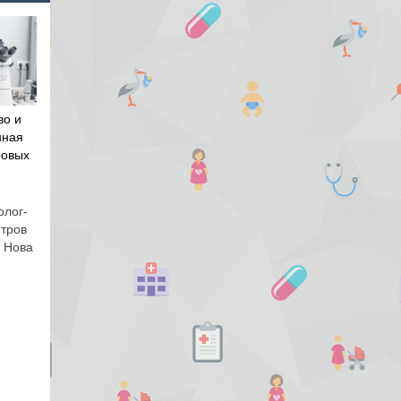
во и
нная
ровых
олог-
нтров
и Нова