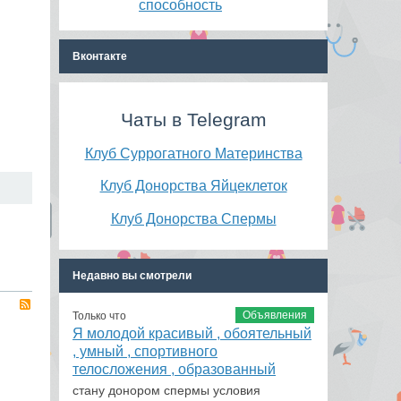
способность
Вконтакте
Чаты в Telegram
Клуб Суррогатного Материнства
Клуб Донорства Яйцеклеток
Клуб Донорства Спермы
Недавно вы смотрели
RSS
Объявления
Только что
Я молодой красивый , обоятельный
, умный , спортивного
телосложения , образованный
стану донором спермы условия