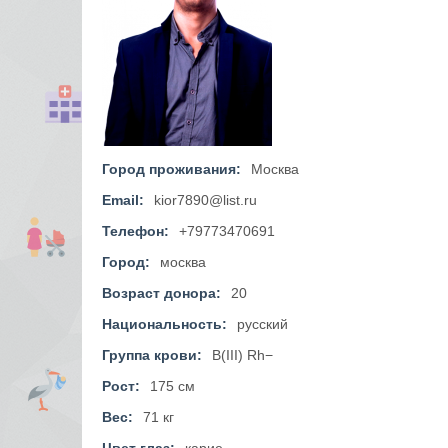
Город проживания:
Москва
Email:
kior7890@list.ru
Телефон:
+79773470691
Город:
москва
Возраст донора:
20
Национальность:
русский
Группа крови:
B(III) Rh−
Рост:
175 см
Вес:
71 кг