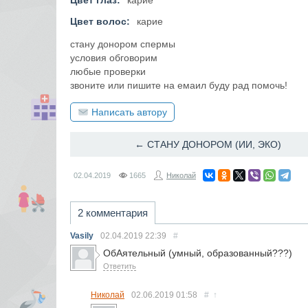
Цвет глаз:
карие
Цвет волос:
карие
стану донором спермы
условия обговорим
любые проверки
звоните или пишите на емаил буду рад помочь!
Написать автору
← СТАНУ ДОНОРОМ (ИИ, ЭКО)
02.04.2019
1665
Николай
2 комментария
Vasily
02.04.2019
22:39
#
ОбАятельный (умный, образованный???)
Ответить
Николай
02.06.2019
01:58
#
↑