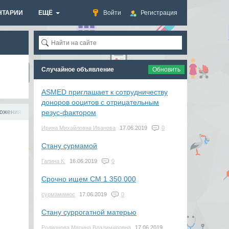
НТАРИИ
ЕЩЁ
Войти
Регистрация
Случайное объявление
Обновить
ASMED приглашает к сотрудничеству
доноров ооцитов с отрицательным
ложения , образованный
резус-фактором
Ирина Михайловна Иванова
17.06.2019
0
Стану сурмамой
Галина К.
16.06.2019
0
Срочно ищем СМ 1 350 000
сурмамамос
17.06.2019
0
Стану суррогатной матерью
Родионова Марина Владимировна
17.06.2019