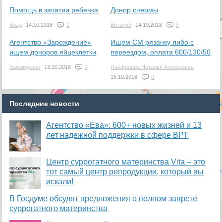
Помощь в зачатии ребенка
Донор спермы
Влад
14.10.2018
1
Виталий
14.10.2018
0
Агентство «Зарождение»
Ищем СМ рязанку либо с
ищем доноров яйцеклетки
переездом, оплата 600/130/50
Зарождение
13.10.2018
0
Панфилова Наталья Алексеевна
15.10.2018
0
Последние новости
Агентство «Ева»: 600+ новых жизней и 13
лет надежной поддержки в сфере ВРТ
​Центр суррогатного материнства Vita – это
тот самый центр репродукции, который вы
искали!
В Госдуме обсудят предложения о полном запрете
суррогатного материнства