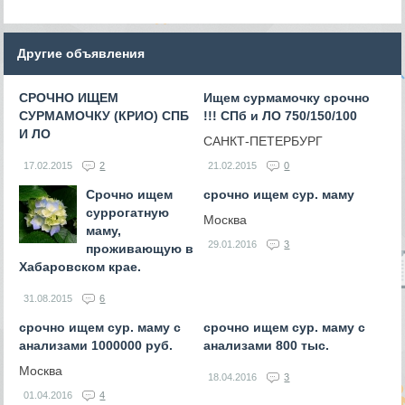
Другие объявления
СРОЧНО ИЩЕМ
Ищем сурмамочку срочно
СУРМАМОЧКУ (КРИО) СПБ
!!! СПб и ЛО 750/150/100
И ЛО
САНКТ-ПЕТЕРБУРГ
17.02.2015
2
21.02.2015
0
Срочно ищем
срочно ищем сур. маму
суррогатную
Москва
маму,
29.01.2016
3
проживающую в
Хабаровском крае.
31.08.2015
6
срочно ищем сур. маму с
срочно ищем сур. маму с
анализами 1000000 руб.
анализами 800 тыс.
Москва
18.04.2016
3
01.04.2016
4