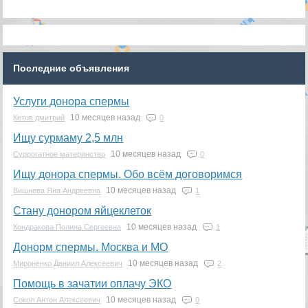
Последние объявления
Услуги донора спермы
10 месяцев назад
Кетов дмитрий
0
Ищу сурмаму 2,5 млн
10 месяцев назад
Суррогатное материнство
0
Ищу донора спермы. Обо всём договоримся
10 месяцев назад
Вишнева Яна Андреевна
1
Стану донором яйцеклеток
10 месяцев назад
Кондракова Полина Сергеевна
1
Донорм спермы. Москва и МО
10 месяцев назад
Мироненко Даниил Алексеевич
2
Помощь в зачатии оплачу ЭКО
10 месяцев назад
Сокол Антон Алексеевич
0