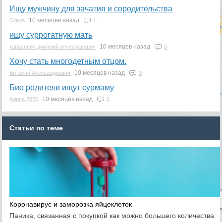
Ищу мужчину для зачатия и сородительства
10 месяцев назад
Ольга
1
ищу суррогатную мать
10 месяцев назад
тарасевич дмитрий вячеславович
0
Хочу стать многодетным отцом.
10 месяцев назад
Виталий Александрович
0
Био родители ищут сурмаму
10 месяцев назад
Алиса 2025
0
Статьи по теме
Коронавирус и заморозка яйцеклеток
Паника, связанная с покупкой как можно большего количества