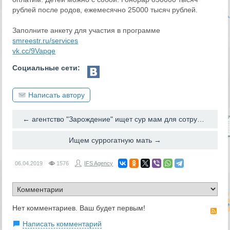
рублей после родов, ежемесячно 25000 тысяч рублей.
Заполните анкету для участия в программе
smreestr.ru/services
vk.cc/9Vapqe
Социальные сети:
Написать автору
← агентство "Зарождение" ищет сур мам для сотрудничества.
Ищем суррогатную мать →
06.04.2019
1576
IFS Agency
Нет комментариев. Ваш будет первым!
RS
Написать комментарий