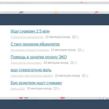
Ищу сурмаму 2,5 млн
10 месяцев назад
Суррогатное материнство
0
Стану донором яйцеклеток
10 месяцев назад
Кондракова Полина Сергеевна
1
Помощь в зачатии оплачу ЭКО
10 месяцев назад
Сокол Антон Алексеевич
0
ищу суррогатную мать
10 месяцев назад
тарасевич дмитрий вячеславович
0
Био родители ищут сурмаму
10 месяцев назад
Алиса 2025
0