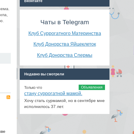
Вконтакте
яема.
ила,
ю.
Чаты в Telegram
Клуб Суррогатного Материнства
Клуб Донорства Яйцеклеток
Клуб Донорства Спермы
Недавно вы смотрели
Объявления
Только что
стану суррогатной мамой.
RSS
Хочу стать сурмамой, но в сентябре мне
исполнилось 37 лет.
кве