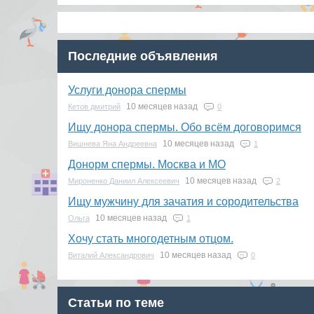
Последние объявления
Услуги донора спермы
10 месяцев назад
Кетов дмитрий
0
Ищу донора спермы. Обо всём договоримся
10 месяцев назад
Вишнева Яна Андреевна
1
Донорм спермы. Москва и МО
10 месяцев назад
Мироненко Даниил Алексеевич
2
Ищу мужчину для зачатия и сородительства
10 месяцев назад
Ольга
1
Хочу стать многодетным отцом.
10 месяцев назад
Виталий Александрович
0
Статьи по теме