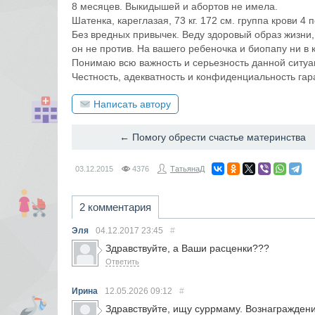
8 месяцев. Выкидышей и абортов не имела.
Шатенка, кареглазая, 73 кг. 172 см. группа крови 
Без вредных привычек. Веду здоровый образ жизни,
он не против. На вашего ребеночка и биопапу ни в
Понимаю всю важность и серьезность данной ситуа
Честность, адекватность и конфиденциальность гар
Написать автору
← Помогу обрести счастье материнства
03.12.2015
4376
ТатьянаД
2 комментария
Эля
04.12.2017
23:45
#
Здравствуйте, а Ваши расценки???
Ответить
Ирина
12.05.2026
09:12
#
Здравствуйте, ищу суррмаму. Вознагражден