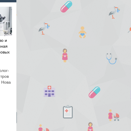
во и
нная
ровых
олог-
нтров
и Нова