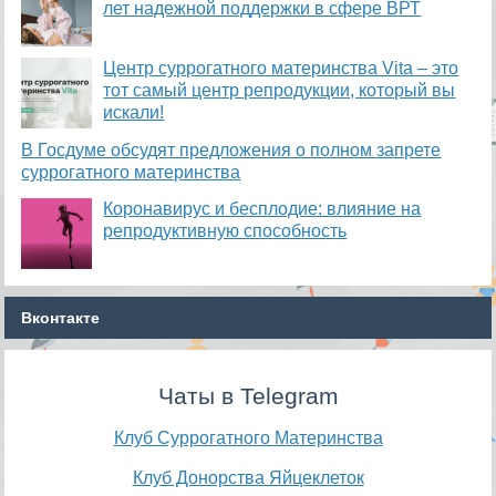
лет надежной поддержки в сфере ВРТ
​Центр суррогатного материнства Vita – это
тот самый центр репродукции, который вы
искали!
В Госдуме обсудят предложения о полном запрете
суррогатного материнства
Коронавирус и бесплодие: влияние на
репродуктивную способность
Вконтакте
Чаты в Telegram
Клуб Суррогатного Материнства
Клуб Донорства Яйцеклеток