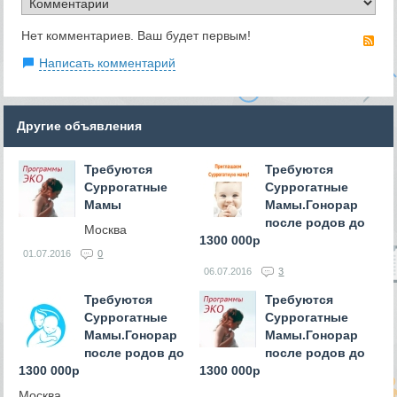
Нет комментариев. Ваш будет первым!
RS
Написать комментарий
Другие объявления
Требуются
Требуются
Суррогатные
Суррогатные
Мамы
Мамы.Гонорар
после родов до
Москва
1300 000р
01.07.2016
0
06.07.2016
3
Требуются
Требуются
Суррогатные
Суррогатные
Мамы.Гонорар
Мамы.Гонорар
после родов до
после родов до
1300 000р
1300 000р
Москва