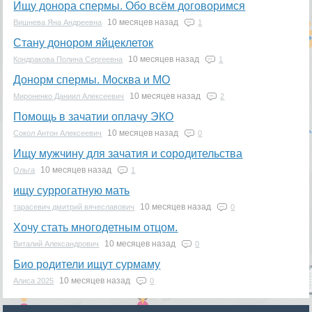
Ищу донора спермы. Обо всём договоримся
10 месяцев назад
Вишнева Яна Андреевна
1
Стану донором яйцеклеток
10 месяцев назад
Кондракова Полина Сергеевна
1
Донорм спермы. Москва и МО
10 месяцев назад
Мироненко Даниил Алексеевич
2
Помощь в зачатии оплачу ЭКО
10 месяцев назад
Сокол Антон Алексеевич
0
Ищу мужчину для зачатия и сородительства
10 месяцев назад
Ольга
1
ищу суррогатную мать
10 месяцев назад
тарасевич дмитрий вячеславович
0
Хочу стать многодетным отцом.
10 месяцев назад
Виталий Александрович
0
Био родители ищут сурмаму
10 месяцев назад
Алиса 2025
0