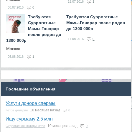
19.07.2016
1
08.07.2016
0
Требуются
Требуются Суррогатные
Суррогатные
Мамы.Гонорар после родов
Мамы.Гонорар
до 1300 000р
после родов до
17.08.2016
0
1300 000р
Москва
05.08.2016
1
Последние объявления
Услуги донора спермы
10 месяцев назад
Кетов дмитрий
0
Ищу сурмаму 2,5 млн
10 месяцев назад
Суррогатное материнство
0