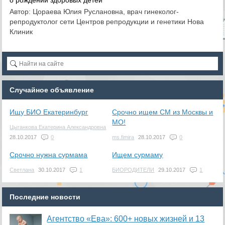
о рождении здоровых детей
Автор: Цораева Юлия Руслановна, врач гинеколог-
репродуктолог сети Центров репродукции и генетики Нова
Клиник
Случайное объявление
Ищу БИО Екатеринбург
Срочно ищем СМ из Москвы и
МО!
Цыганкова Екатерина Александровна
28.10.2017
0
ms.fimira
28.10.2017
0
Срочно нужна сурмама
Ищем сурмаму
Светлана
30.10.2017
1
БИОРОДИТЕЛИ
29.10.2017
1
Последние новости
Агентство «Ева»: 600+ новых жизней и 13