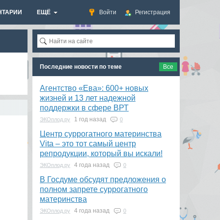
НТАРИИ
ЕЩЁ
Войти
Регистрация
Последние новости по теме
Все
Агентство «Ева»: 600+ новых
жизней и 13 лет надежной
поддержки в сфере ВРТ
1 год назад
ЭКОплод.ру
0
​Центр суррогатного материнства
Vita – это тот самый центр
репродукции, который вы искали!
4 года назад
ЭКОплод.ру
0
В Госдуме обсудят предложения о
полном запрете суррогатного
материнства
4 года назад
ЭКОплод.ру
0