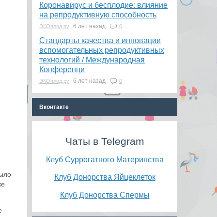
Коронавирус и бесплодие: влияние
на репродуктивную способность
6 лет назад
ЭКОплод.ру
0
​Стандарты качества и инновации
вспомогательных репродуктивных
технологий / Международная
Конференци
6 лет назад
ЭКОплод.ру
0
Вконтакте
Чаты в Telegram
т
Клуб Суррогатного Материнства
было
Клуб Донорства Яйцеклеток
же
Клуб Донорства Спермы
е