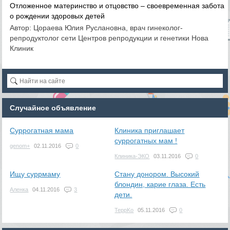
Отложенное материнство и отцовство – своевременная забота
о рождении здоровых детей
Автор: Цораева Юлия Руслановна, врач гинеколог-
репродуктолог сети Центров репродукции и генетики Нова
Клиник
Случайное объявление
Суррогатная мама
Клиника приглашает
суррогатных мам !
genom+
02.11.2016
0
Клиника-ЭКО
03.11.2016
0
Ищу суррмаму
Стану донором. Высокий
блондин, карие глаза. Есть
Аленка
04.11.2016
3
дети.
TeppKo
05.11.2016
0