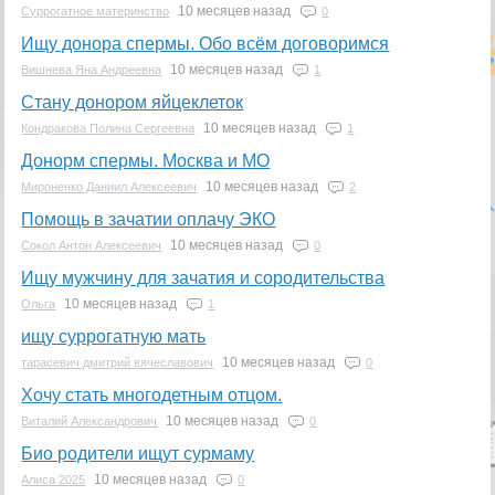
10 месяцев назад
Суррогатное материнство
0
Ищу донора спермы. Обо всём договоримся
10 месяцев назад
Вишнева Яна Андреевна
1
Стану донором яйцеклеток
10 месяцев назад
Кондракова Полина Сергеевна
1
Донорм спермы. Москва и МО
10 месяцев назад
Мироненко Даниил Алексеевич
2
Помощь в зачатии оплачу ЭКО
10 месяцев назад
Сокол Антон Алексеевич
0
Ищу мужчину для зачатия и сородительства
10 месяцев назад
Ольга
1
ищу суррогатную мать
10 месяцев назад
тарасевич дмитрий вячеславович
0
Хочу стать многодетным отцом.
10 месяцев назад
Виталий Александрович
0
Био родители ищут сурмаму
10 месяцев назад
Алиса 2025
0