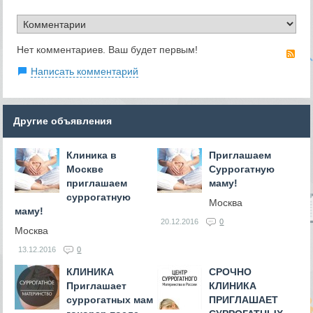
Нет комментариев. Ваш будет первым!
RS
Написать комментарий
Другие объявления
Клиника в
Приглашаем
Москве
Суррогатную
приглашаем
маму!
суррогатную
Москва
маму!
20.12.2016
0
Москва
13.12.2016
0
КЛИНИКА
СРОЧНО
Приглашает
КЛИНИКА
суррогатных мам
ПРИГЛАШАЕТ