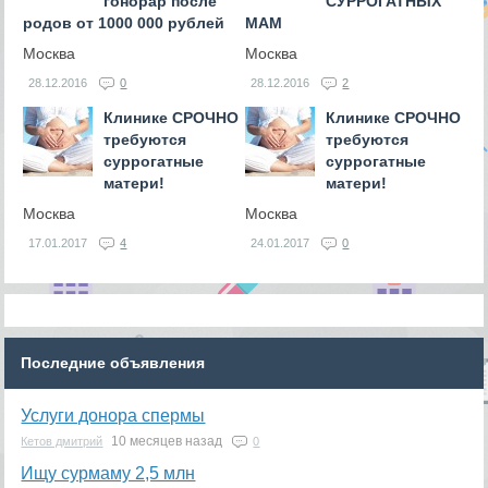
гонорар после
СУРРОГАТНЫХ
родов от 1000 000 рублей
МАМ
Москва
Москва
28.12.2016
0
28.12.2016
2
Клинике СРОЧНО
Клинике СРОЧНО
требуются
требуются
суррогатные
суррогатные
матери!
матери!
Москва
Москва
17.01.2017
4
24.01.2017
0
Последние объявления
Услуги донора спермы
10 месяцев назад
Кетов дмитрий
0
Ищу сурмаму 2,5 млн