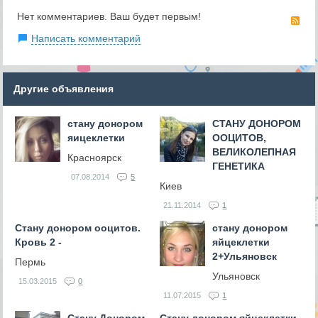
Нет комментариев. Ваш будет первым!
RS
Написать комментарий
Другие объявления
стану донором
СТАНУ ДОНОРОМ
яицеклетки
ООЦИТОВ,
ВЕЛИКОЛЕПНАЯ
Красноярск
ГЕНЕТИКА
07.08.2014
5
Киев
21.11.2014
1
Стану донором ооцитов.
стану донором
Кровь 2 -
яйцеклетки
2+Ульяновск
Пермь
Ульяновск
15.03.2015
0
11.07.2015
1