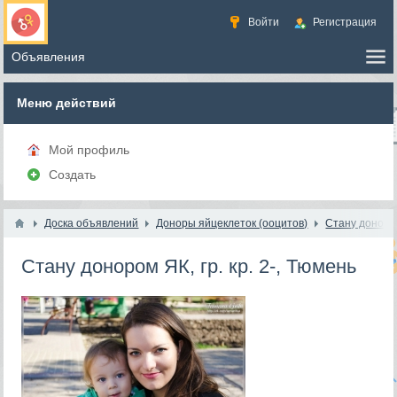
Войти
Регистрация
Меню действий
Мой профиль
Создать
Доска объявлений
Доноры яйцеклеток (ооцитов)
Стану доноро
Стану донором ЯК, гр. кр. 2-, Тюмень