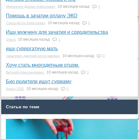
10 месяцев назад
Мироненко Даниил Алексеевич
2
Помощь в зачатии оплачу ЭКО
10 месяцев назад
Сокол Антон Алексеевич
0
Ищу мужчину для зачатия и сородительства
10 месяцев назад
Ольга
1
ищу суррогатную мать
10 месяцев назад
тарасевич дмитрий вячеславович
0
Хочу стать многодетным отцом.
10 месяцев назад
Виталий Александрович
0
Био родители ищут сурмаму
10 месяцев назад
Алиса 2025
0
Статьи по теме