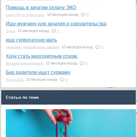
Помощь в зачатии оплачу ЭКО
10 месяцев назад
Сокол Антон Алексеевич
0
Ищу мужчину для зачатия и сородительства
10 месяцев назад
Ольга
1
ищу суррогатную мать
10 месяцев назад
тарасевич дмитрий вячеславович
0
Хочу стать многодетным отцом.
10 месяцев назад
Виталий Александрович
0
Био родители ищут сурмаму
10 месяцев назад
Алиса 2025
0
Статьи по теме