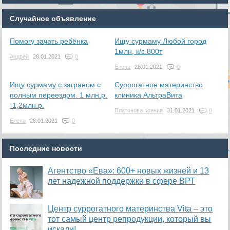
Случайное объявление
Помогу зачать ребёнка
Ищу сурмаму Любой город
1млн, к/с.800т
Андрей
28.01.2021
0
Елена
28.01.2021
0
Ищу сурмаму с заграном с
Суррогатное материнство
полным переездом. 1 млн.р.
клиника АльтраВита
-1,2млн.р.
Платонова Ксения
31.01.2021
0
Елена
28.01.2021
0
Последние новости
Агентство «Ева»: 600+ новых жизней и 13
лет надежной поддержки в сфере ВРТ
​Центр суррогатного материнства Vita – это
тот самый центр репродукции, который вы
искали!