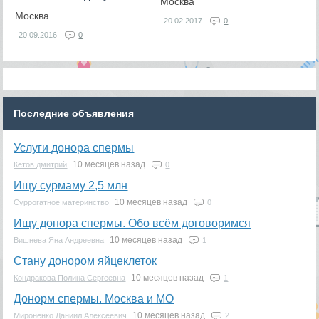
Москва
Москва
20.02.2017
0
20.09.2016
0
Последние объявления
Услуги донора спермы
10 месяцев назад
Кетов дмитрий
0
Ищу сурмаму 2,5 млн
10 месяцев назад
Суррогатное материнство
0
Ищу донора спермы. Обо всём договоримся
10 месяцев назад
Вишнева Яна Андреевна
1
Стану донором яйцеклеток
10 месяцев назад
Кондракова Полина Сергеевна
1
Донорм спермы. Москва и МО
10 месяцев назад
Мироненко Даниил Алексеевич
2