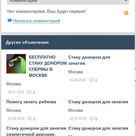
Нет комментариев. Ваш будет первым!
RS
Написать комментарий
Другие объявления
БЕСПЛАТНО
Стану донором для
СТАНУ ДОНОРОМ
зачатия.
СПЕРМЫ В
Москва
МОСКВЕ
01.06.2016
0
Москва
06.11.2014
0
Помогу зачать ребенка
Стану донором для зачатия
Москва
Москва
13.06.2016
0
05.07.2016
0
Стану донором для зачатия
Стану донором для зачатия
симпатичной девушке.