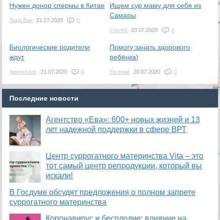
Нужен донор спермы в Китае
Ищем сур.маму для себя из
Самары
Лида Ван
21.07.2020
0
Сергей
23.07.2020
0
Биологические родители
Помогу зачать здорового
ждут
ребёнка)
ФертиХелп
21.07.2020
0
Евгений
20.07.2020
0
Последние новости
Агентство «Ева»: 600+ новых жизней и 13
лет надежной поддержки в сфере ВРТ
​Центр суррогатного материнства Vita – это
тот самый центр репродукции, который вы
искали!
В Госдуме обсудят предложения о полном запрете
суррогатного материнства
Коронавирус и бесплодие: влияние на