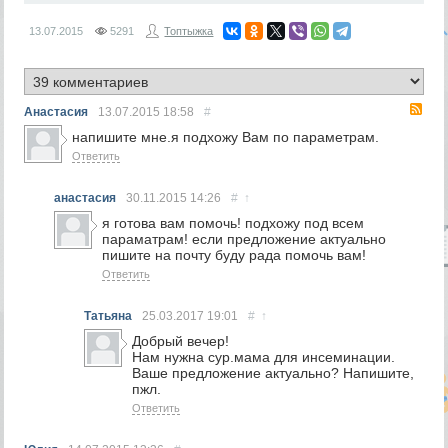
13.07.2015
5291
Топтыжка
RS
Анастасия
13.07.2015
18:58
#
напишите мне.я подхожу Вам по параметрам.
Ответить
анастасия
30.11.2015
14:26
#
↑
я готова вам помочь! подхожу под всем
параматрам! если предложение актуально
пишите на почту буду рада помочь вам!
Ответить
Татьяна
25.03.2017
19:01
#
↑
Добрый вечер!
Нам нужна сур.мама для инсеминации.
Ваше предложение актуально? Напишите,
пжл.
Ответить