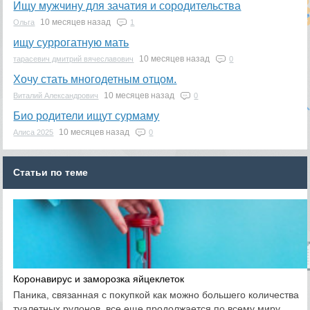
Ищу мужчину для зачатия и сородительства
10 месяцев назад
Ольга
1
ищу суррогатную мать
10 месяцев назад
тарасевич дмитрий вячеславович
0
Хочу стать многодетным отцом.
10 месяцев назад
Виталий Александрович
0
Био родители ищут сурмаму
10 месяцев назад
Алиса 2025
0
Статьи по теме
Коронавирус и заморозка яйцеклеток
Паника, связанная с покупкой как можно большего количества
туалетных рулонов, все еще продолжается по всему миру,