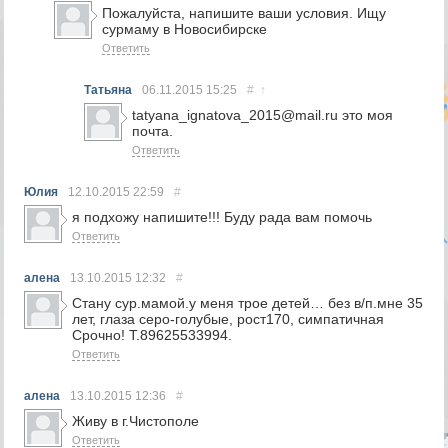
Пожалуйста, напишите ваши условия. Ищу
сурмаму в Новосибирске
Ответить
Татьяна
06.11.2015
15:25
#
↑
tatyana_ignatova_2015@mail.ru это моя
почта.
Ответить
Юлия
12.10.2015
22:59
#
я подхожу напишите!!! Буду рада вам помочь
Ответить
алена
13.10.2015
12:32
#
Стану сур.мамой.у меня трое детей… без в/п.мне 35
лет, глаза серо-голубые, рост170, симпатичная
Срочно! Т.89625533994.
Ответить
алена
13.10.2015
12:36
#
Живу в г.Чистополе
Ответить