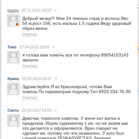
ksanja
07.11.2015
18:25
#
Добрый вечер!!! Мне 24 темные глаза и волосы.Вес
54 кг.рост 166, есть малыш 1.5 годика.Веду здоровый
образ жизни
Ответить
Тома
07.04.2016
19:50
#
я готова вам помочь все по телефону 89054153143
звоните
Ответить
Ирина
03.05.2016
18:47
#
Здравствуйте.Я из Красноярска, готова Вам
помочь.По параметрам подхожу.Тел.8933-334-76-36
Ответить
Света
25.03.2017
04:05
#
Девочки, помогите советом. У меня нет матки и
придатков. Ищем сурмамочку с ии, но не знаем как
это делается и оформляется. Врач говорит не
сделает ии, потому что это незаконно. У кого был
случай помогите ПОЖАЛУЙСТА!!! Заранее