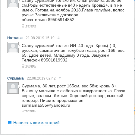
Стану сурмамой только ии. Опыт девочка 3580 56
см.Роды естественные в40 недель.Кровь2+, в п не
имею. Готова на ноябрь 2018.Глаза голубые, волос
русые.Заключение договора
обязательно.89505914852
Ответить
Наталья
21.08.2019
15:19
#
Стану сурмамой только ИИ. 43 года. Кровь(-) 3,
русская, симпатичная, голубые глаза, рост 168, вес
65. Двое детей. Младшему 3 года. Замужем.
Телефон 89501819992
Ответить
Сурмама
22.08.2019
02:42
#
Сурмама, 30 лет, рост 165см, вес 58кг, кровь 3+.
Выношу малыша с любовью и аккуратностью. Глаза
серые, волосы тёмные. Хороший договор, высокий
гонорар. Пишите предложения
surmama555@yandex.ru
Ответить
Написать комментарий