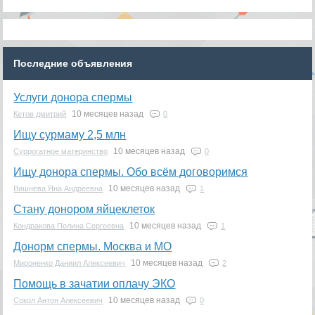
Последние объявления
Услуги донора спермы
10 месяцев назад
Кетов дмитрий
0
Ищу сурмаму 2,5 млн
10 месяцев назад
Суррогатное материнство
0
Ищу донора спермы. Обо всём договоримся
10 месяцев назад
Вишнева Яна Андреевна
1
Стану донором яйцеклеток
10 месяцев назад
Кондракова Полина Сергеевна
1
Донорм спермы. Москва и МО
10 месяцев назад
Мироненко Даниил Алексеевич
2
Помощь в зачатии оплачу ЭКО
10 месяцев назад
Сокол Антон Алексеевич
0