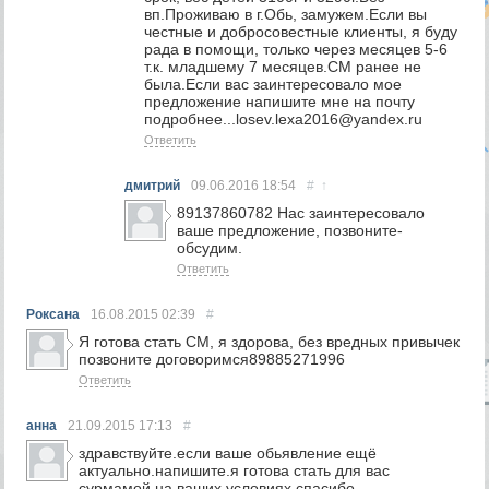
вп.Проживаю в г.Обь, замужем.Если вы
честные и добросовестные клиенты, я буду
рада в помощи, только через месяцев 5-6
т.к. младшему 7 месяцев.СМ ранее не
была.Если вас заинтересовало мое
предложение напишите мне на почту
подробнее...losev.lexa2016@yandex.ru
Ответить
дмитрий
09.06.2016
18:54
#
↑
89137860782 Нас заинтересовало
ваше предложение, позвоните-
обсудим.
Ответить
Роксана
16.08.2015
02:39
#
Я готова стать СМ, я здорова, без вредных привычек
позвоните договоримся89885271996
Ответить
анна
21.09.2015
17:13
#
здравствуйте.если ваше обьявление ещё
актуально.напишите.я готова стать для вас
сурмамой на ваших условиях.спасибо