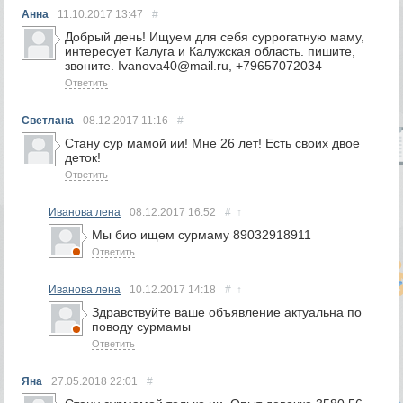
Анна
11.10.2017
13:47
#
Добрый день! Ищуем для себя суррогатную маму,
интересует Калуга и Калужская область. пишите,
звоните. Ivanova40@mail.ru, +79657072034
Ответить
Светлана
08.12.2017
11:16
#
Стану сур мамой ии! Мне 26 лет! Есть своих двое
деток!
Ответить
Иванова лена
08.12.2017
16:52
#
↑
Мы био ищем сурмаму 89032918911
Ответить
Иванова лена
10.12.2017
14:18
#
↑
Здравствуйте ваше объявление актуальна по
поводу сурмамы
Ответить
Яна
27.05.2018
22:01
#