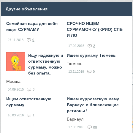
Другие объявления
Семейная пара для себя
СРОЧНО ИЩЕМ
ищет СУРМАМУ
СУРМАМОЧКУ (КРИО) СПБ
И ЛО
27.11.2018
0
17.02.2015
2
Ищу надежную и
Ищем сурмаму Тюмень
ответственную
Тюмень
сурмаму, можно
13.11.2019
0
без опыта.
Москва
04.09.2015
3
Ищем ответственную
Ищем суррогатную маму
сурмаму
Барнаул и близлежащие
регионы !
16.03.2016
1
Барнаул
17.03.2016
80