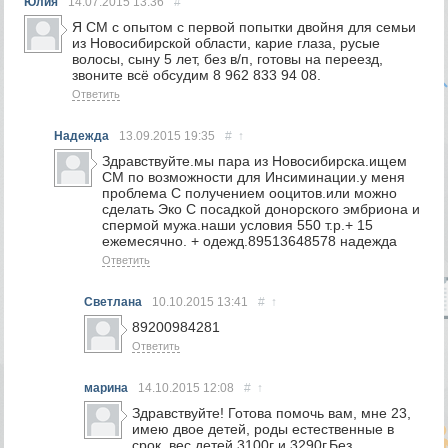
Юлия
14.07.2015
13:36
#
Я СМ с опытом с первой попытки двойня для семьи
из Новосибирской области, карие глаза, русые
волосы, сыну 5 лет, без в/п, готовы на переезд,
звоните всё обсудим 8 962 833 94 08.
Ответить
Надежда
13.09.2015
19:35
#
↑
Здравствуйте.мы пара из Новосибирска.ищем
СМ по возможности для Инсиминации.у меня
проблема С получением ооцитов.или можно
сделать Эко С посадкой донорского эмбриона и
спермой мужа.наши условия 550 т.р.+ 15
ежемесячно. + одежд.89513648578 надежда
Ответить
Светлана
10.10.2015
13:41
#
↑
89200984281
Ответить
марина
14.10.2015
12:08
#
↑
Здравствуйте! Готова помочь вам, мне 23,
имею двое детей, роды естественные в
срок, вес детей 3100г и 3290г.Без