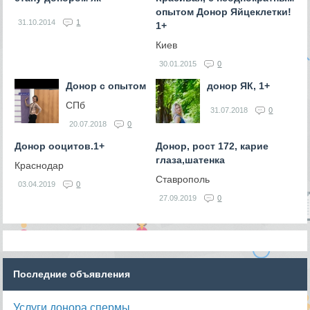
опытом Донор Яйцеклетки!
31.10.2014
1
1+
Киев
30.01.2015
0
Донор с опытом
донор ЯК, 1+
СПб
31.07.2018
0
20.07.2018
0
Донор ооцитов.1+
Донор, рост 172, карие
глаза,шатенка
Краснодар
Ставрополь
03.04.2019
0
27.09.2019
0
Последние объявления
Услуги донора спермы