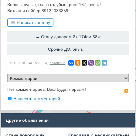
Волосы русые, глаза голубые, рост 167, вес 47.
Ватсап и вайбер 89122033859
Написать автору
← Стану донором.2+.174см.58кг
Срочно ДО, опыт. →
05.11.2018
1885
Koketka93
Нет комментариев. Ваш будет первым!
RS
Написать комментарий
Другие объявления
стану донором як
Красивая, с неоднократным