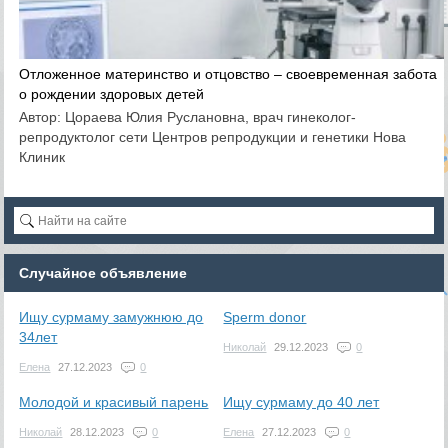
Отложенное материнство и отцовство – своевременная забота
о рождении здоровых детей
Автор: Цораева Юлия Руслановна, врач гинеколог-
репродуктолог сети Центров репродукции и генетики Нова
Клиник
Случайное объявление
Ищу сурмаму замужнюю до
Sperm donor
34лет
Николай
29.12.2023
0
Елена
27.12.2023
0
Молодой и красивый парень
Ищу сурмаму до 40 лет
Николай
28.12.2023
0
Елена
27.12.2023
0