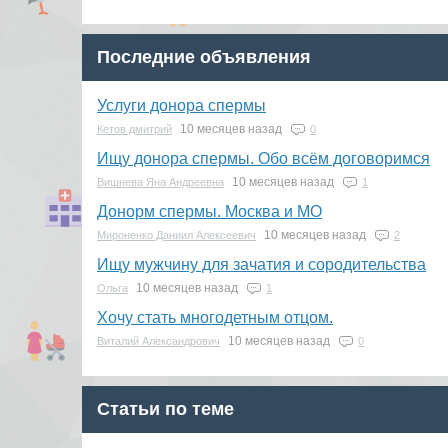
Последние объявления
Услуги донора спермы
10 месяцев назад
Кетов дмитрий
0
Ищу донора спермы. Обо всём договоримся
10 месяцев назад
Вишнева Яна Андреевна
1
Донорм спермы. Москва и МО
10 месяцев назад
Мироненко Даниил Алексеевич
2
Ищу мужчину для зачатия и сородительства
10 месяцев назад
Ольга
1
Хочу стать многодетным отцом.
10 месяцев назад
Виталий Александрович
0
Статьи по теме