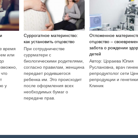
и
Суррогатное материнство:
Отложенное материнст
как установить отцовство
отцовство – своевреме
забота о рождении здо
е время
При сотрудничестве
детей
ием или
суррматери с
до
биологическими родителями,
Автор: Цораева Юлия
озможно,
согласно правилам, женщина
Руслановна, врач гинек
 что
передает родившегося
репродуктолог сети Це
т
ребенка им. Это происходит
репродукции и генетик
ию у
после оформления всех
Клиник
необходимых бумаг о
передаче прав.