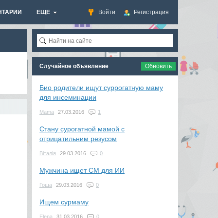
НТАРИИ
ЕЩЁ
Войти
Регистрация
Случайное объявление
Обновить
Био родители ищут суррогатную маму
для инсеминации
Mama
27.03.2016
1
Стану сурогатной мамой с
отрицатильним резусом
Віталія
29.03.2016
0
Мужчина ищет СМ для ИИ
Гоша
29.03.2016
0
Ищем сурмаму
Elena
31.03.2016
0