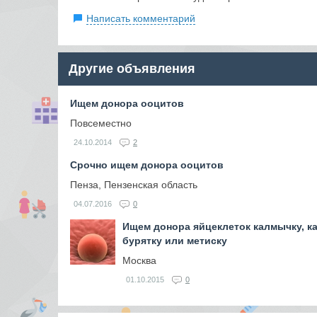
Написать комментарий
Другие объявления
Ищем донора ооцитов
Повсеместно
24.10.2014
2
Срочно ищем донора ооцитов
Пенза, Пензенская область
04.07.2016
0
Ищем донора яйцеклеток калмычку, ка
бурятку или метиску
Москва
01.10.2015
0