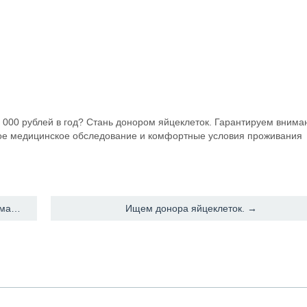
 000 рублей в год? Стань донором яйцеклеток. Гарантируем внима
ное медицинское обследование и комфортные условия проживания
← Требуются доноры яйцеклеток и суррогатные мамы
Ищем донора яйцеклеток. →