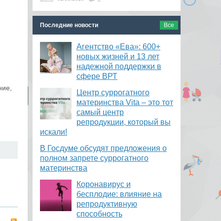
Последние новости
Все
Агентство «Ева»: 600+
новых жизней и 13 лет
надежной поддержки в
сфере ВРТ
ние,
​Центр суррогатного
материнства Vita – это тот
самый центр
репродукции, который вы
искали!
В Госдуме обсудят предложения о
полном запрете суррогатного
материнства
Коронавирус и
бесплодие: влияние на
репродуктивную
способность