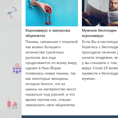
Коронавирус и заморозка
Мужское бесплодие 
яйцеклеток
коронавирус
Паника, связанная с покупкой
Если Вы в настояще
как можно большего
боретесь с бесплод
количества туалетных
проходили лечение 
рулонов, все еще
начала эпидемии, в
продолжается по всему миру,
у вы слышали о том,
однако в Нью-Йорке
вирус Covid-19 може
появилась новая паника, так
привести к бесплод
как некоторые женщины,
мужчин.
которые боятся, что их
шансы на материнство могут
оказаться под угрозой, и что
время против них, спешат
заморозить свои яйцеклетки.