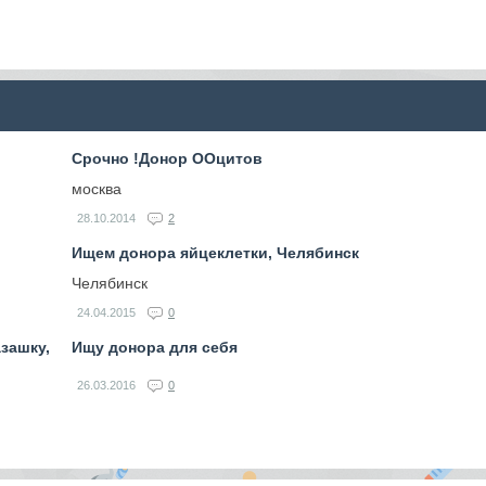
Срочно !Донор ООцитов
москва
28.10.2014
2
Ищем донора яйцеклетки, Челябинск
Челябинск
24.04.2015
0
зашку,
Ищу донора для себя
26.03.2016
0