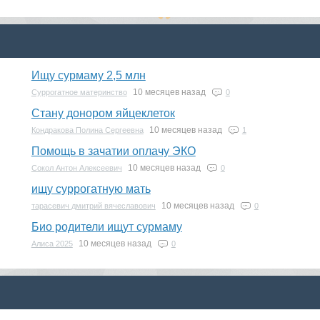
Ищу сурмаму 2,5 млн
10 месяцев назад
Суррогатное материнство
0
Стану донором яйцеклеток
10 месяцев назад
Кондракова Полина Сергеевна
1
Помощь в зачатии оплачу ЭКО
10 месяцев назад
Сокол Антон Алексеевич
0
ищу суррогатную мать
10 месяцев назад
тарасевич дмитрий вячеславович
0
Био родители ищут сурмаму
10 месяцев назад
Алиса 2025
0