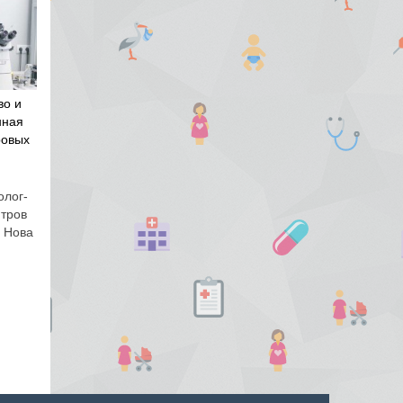
во и
нная
ровых
олог-
нтров
и Нова