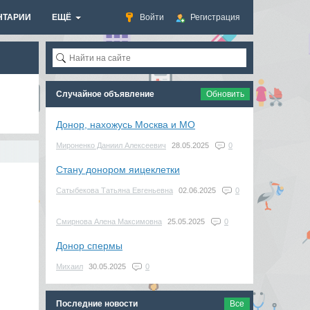
НТАРИИ
ЕЩЁ
Войти
Регистрация
Случайное объявление
Обновить
Донор, нахожусь Москва и МО
Мироненко Даниил Алексеевич
28.05.2025
0
Стану донором яицеклетки
Сатыбекова Татьяна Евгеньевна
02.06.2025
0
Смирнова Алена Максимовна
25.05.2025
0
Донор спермы
Михаил
30.05.2025
0
Последние новости
Все