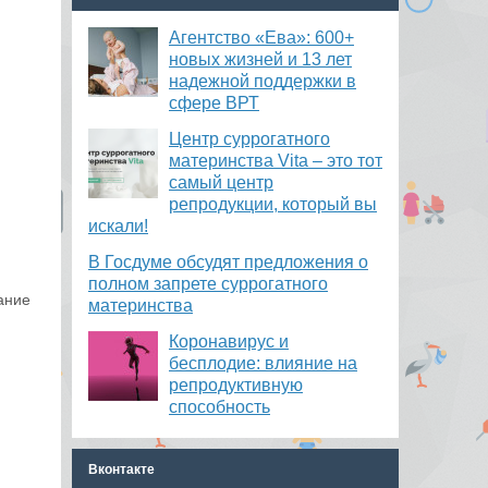
Агентство «Ева»: 600+
новых жизней и 13 лет
надежной поддержки в
сфере ВРТ
​Центр суррогатного
материнства Vita – это тот
самый центр
репродукции, который вы
искали!
В Госдуме обсудят предложения о
полном запрете суррогатного
ание
материнства
Коронавирус и
бесплодие: влияние на
репродуктивную
способность
Вконтакте