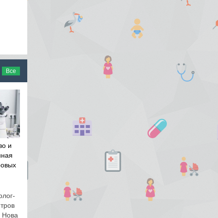
Все
во и
нная
ровых
олог-
нтров
и Нова