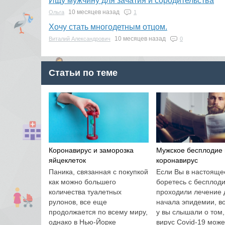
Ищу мужчину для зачатия и сородительства
10 месяцев назад
Ольга
1
Хочу стать многодетным отцом.
10 месяцев назад
Виталий Александрович
0
Статьи по теме
Коронавирус и заморозка
Мужское бесплодие 
яйцеклеток
коронавирус
Паника, связанная с покупкой
Если Вы в настояще
как можно большего
боретесь с бесплод
количества туалетных
проходили лечение 
рулонов, все еще
начала эпидемии, в
продолжается по всему миру,
у вы слышали о том,
однако в Нью-Йорке
вирус Covid-19 може