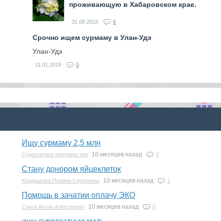
проживающую в Хабаровском крае.
31.08.2015
6
Срочно ищем сурмаму в Улан-Удэ
Улан-Удэ
11.01.2019
0
Ищу сурмаму 2,5 млн
10 месяцев назад
Суррогатное материнство
0
Стану донором яйцеклеток
10 месяцев назад
Кондракова Полина Сергеевна
1
Помощь в зачатии оплачу ЭКО
10 месяцев назад
Сокол Антон Алексеевич
0