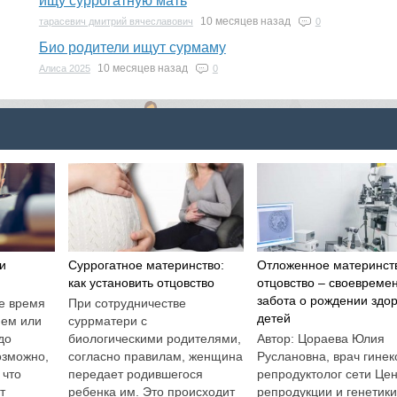
ищу суррогатную мать
10 месяцев назад
тарасевич дмитрий вячеславович
0
Био родители ищут сурмаму
10 месяцев назад
Алиса 2025
0
и
Суррогатное материнство:
Отложенное материнст
как установить отцовство
отцовство – своевреме
забота о рождении здо
е время
При сотрудничестве
детей
ием или
суррматери с
до
биологическими родителями,
Автор: Цораева Юлия
озможно,
согласно правилам, женщина
Руслановна, врач гинек
 что
передает родившегося
репродуктолог сети Це
т
ребенка им. Это происходит
репродукции и генетик