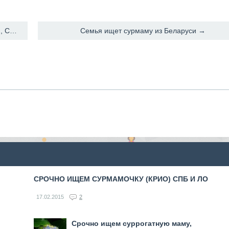
← Помощь в поиске биородителей. Только Алтай, Сибирь.
Семья ищет сурмаму из Беларуси →
СРОЧНО ИЩЕМ СУРМАМОЧКУ (КРИО) СПБ И ЛО
17.02.2015
2
Срочно ищем суррогатную маму,