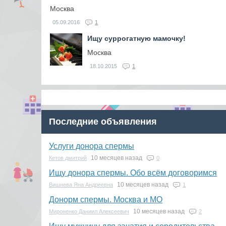
Москва
05.09.2016
1
Ищу суррогатную мамочку!
Москва
18.10.2015
1
Последние объявления
Услуги донора спермы
10 месяцев назад
Кетов дмитрий
0
Ищу донора спермы. Обо всём договоримся
10 месяцев назад
Вишнева Яна Андреевна
1
Донорм спермы. Москва и МО
10 месяцев назад
Мироненко Даниил Алексеевич
2