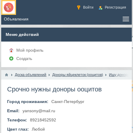
Войти
Регистрация
Меню действий
Мой профиль
Создать
Доска объявлений
Доноры яйцеклеток (ооцитов)
Ищу донора я
Срочно нужны доноры ооцитов
Город проживания:
Санкт-Петербург
Email:
yansony@mail.ru
Телефон:
89218452592
Цвет глаз:
Любой