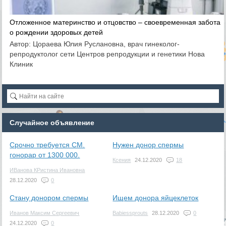
Отложенное материнство и отцовство – своевременная забота
о рождении здоровых детей
Автор: Цораева Юлия Руслановна, врач гинеколог-
репродуктолог сети Центров репродукции и генетики Нова
Клиник
Случайное объявление
Срочно требуется СМ.
Нужен донор спермы
гонорар от 1300 000.
Ксения
24.12.2020
18
ИВанова КРистина Ивановна
28.12.2020
0
Стану донором спермы
Ищем донора яйцеклеток
Иванов Максим Сергеевич
Babiessprouts
28.12.2020
0
24.12.2020
0