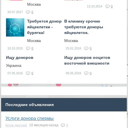
Москва
13.10.2014
0
20.07.2017
0
Требуется донор
В клинику срочно
яйцеклетки -
требуются доноры
бурятка!
яйцеклеток.
Москва
Москва
10.10.2015
0
25.01.2016
0
Ищу доноров
Ищу доноров ооцитов
восточной внешности
Украина
07.05.2016
0
09.05.2016
0
Последние объявления
Услуги донора спермы
10 месяцев назад
Кетов дмитрий
0