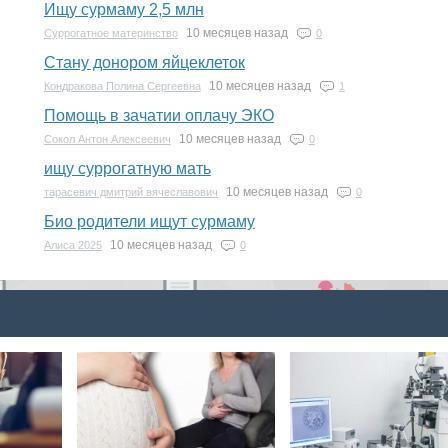
Ищу сурмаму 2,5 млн
10 месяцев назад
Суррогатное материнство
0
Стану донором яйцеклеток
10 месяцев назад
Кондракова Полина Сергеевна
1
Помощь в зачатии оплачу ЭКО
10 месяцев назад
Сокол Антон Алексеевич
0
ищу суррогатную мать
10 месяцев назад
тарасевич дмитрий вячеславович
0
Био родители ищут сурмаму
10 месяцев назад
Алиса 2025
0