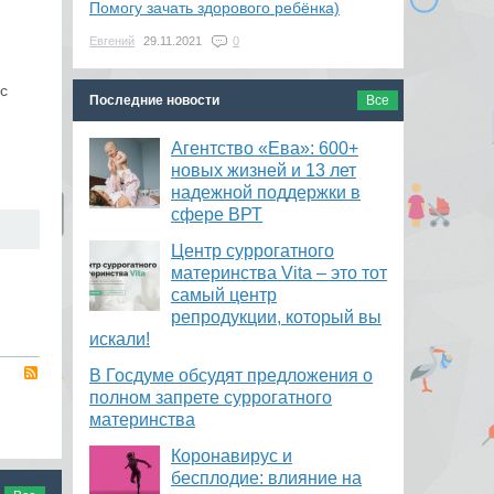
Помогу зачать здорового ребёнка)
Евгений
29.11.2021
0
с
Последние новости
Все
Агентство «Ева»: 600+
новых жизней и 13 лет
надежной поддержки в
сфере ВРТ
​Центр суррогатного
материнства Vita – это тот
самый центр
репродукции, который вы
искали!
RSS
В Госдуме обсудят предложения о
полном запрете суррогатного
материнства
Коронавирус и
бесплодие: влияние на