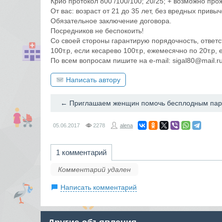
Крио протокол 800 /100/100; 20/25; + возможно про
От вас: возраст от 21 до 35 лет, без вредных привыч
Обязательное заключение договора.
Посредников не беспокоить!
Со своей стороны гарантирую порядочность, ответс
100т.р, если кесарево 100т.р, ежемесячно по 20т.р,
По всем вопросам пишите на e-mail: sigal80@mail.r
Написать автору
05.06.2017
2278
alena
1 комментарий
Комментарий удален
Написать комментарий