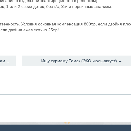
живание в отдельной квартире (можно с ребенком).
ек, 1 или 2 своих деток, без к/с, Узи и первичные анализы.
твенность. Условия основная компенсация 800т.р, если двойня плю
 если двойня ежемесячно 25т.р!
u
← Приглашаем женщин помочь бесплодным парам и принять участие в программе суррогатного материнства
Ищу сурмаму Томск (ЭКО июль-август) →