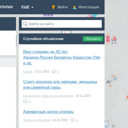
НТАРИИ
ЕЩЁ
Войти
Регистрация
Случайное объявление
Обновить
Ищу сурмаму до 40 лет.
Украина,Россия,Беларусь,Казахстан,Узбекистан
и др.
Елена
23.11.2021
0
Стану донором для девушки, женщины
или семейной пары
Баранников Павел Александрович
28.11.2021
0
Адекватный донор спермы
Харченко Дмитрий
01.12.2021
0