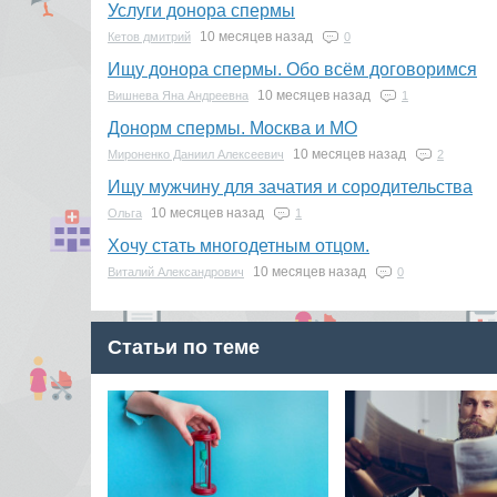
Услуги донора спермы
10 месяцев назад
Кетов дмитрий
0
Ищу донора спермы. Обо всём договоримся
10 месяцев назад
Вишнева Яна Андреевна
1
Донорм спермы. Москва и МО
10 месяцев назад
Мироненко Даниил Алексеевич
2
Ищу мужчину для зачатия и сородительства
10 месяцев назад
Ольга
1
Хочу стать многодетным отцом.
10 месяцев назад
Виталий Александрович
0
Статьи по теме