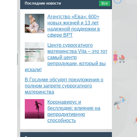
Последние новости
Все
Агентство «Ева»: 600+
новых жизней и 13 лет
надежной поддержки в
сфере ВРТ
​Центр суррогатного
материнства Vita – это тот
самый центр
репродукции, который вы
искали!
В Госдуме обсудят предложения о
полном запрете суррогатного
материнства
Коронавирус и
бесплодие: влияние на
репродуктивную
способность