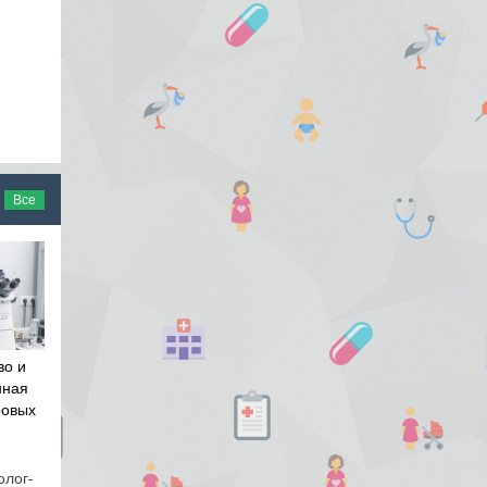
Все
во и
нная
ровых
олог-