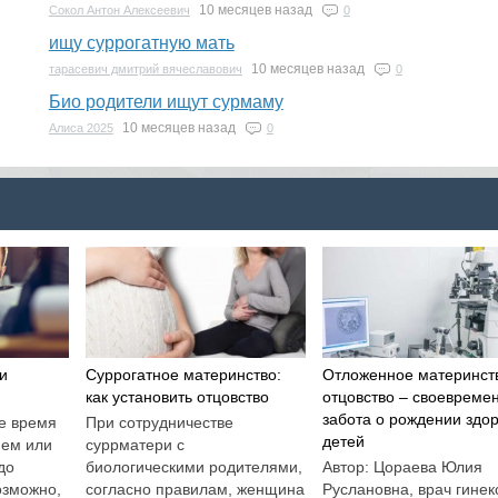
10 месяцев назад
Сокол Антон Алексеевич
0
ищу суррогатную мать
10 месяцев назад
тарасевич дмитрий вячеславович
0
Био родители ищут сурмаму
10 месяцев назад
Алиса 2025
0
и
Суррогатное материнство:
Отложенное материнст
как установить отцовство
отцовство – своевреме
забота о рождении здо
е время
При сотрудничестве
детей
ием или
суррматери с
до
биологическими родителями,
Автор: Цораева Юлия
озможно,
согласно правилам, женщина
Руслановна, врач гинек