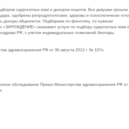
одбором суррогатных мам и доноров ооцитов. Все девушки прошли
дара, одобрены репродуктологами, здоровы и психологически гот
сть доноры яйцеклеток. Подбираем по фенотипу, по нужным
во «ЗАРОЖДЕНИЕ» оказывает услуги по подбору суррогатных мам 
инздрава РФ, с учетом индивидуальных пожеланий биопары.
ва здравоохранения РФ от 30 августа 2012 г. № 107н
Полное обследование Приказ Министерства здравоохранения РФ от
е.