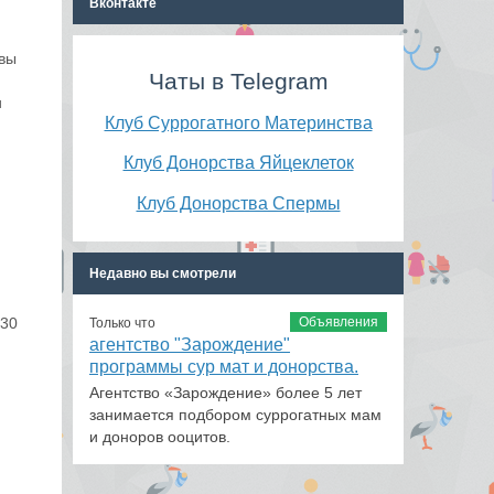
Вконтакте
овы
Чаты в Telegram
и
Клуб Суррогатного Материнства
Клуб Донорства Яйцеклеток
Клуб Донорства Спермы
Недавно вы смотрели
Объявления
 30
Только что
агентство "Зарождение"
программы сур мат и донорства.
Агентство «Зарождение» более 5 лет
занимается подбором суррогатных мам
и доноров ооцитов.