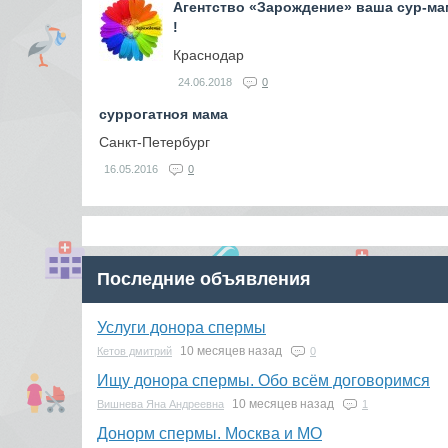
Агентство «Зарождение» ваша сур-мам
!
Краснодар
24.06.2018
0
суррогатноя мама
Cанкт-Петербург
16.05.2016
0
Последние объявления
Услуги донора спермы
10 месяцев назад
Кетов дмитрий
0
Ищу донора спермы. Обо всём договоримся
10 месяцев назад
Вишнева Яна Андреевна
1
Донорм спермы. Москва и МО