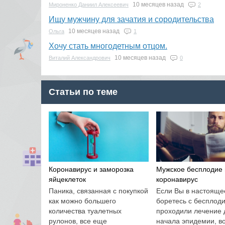
10 месяцев назад
Мироненко Даниил Алексеевич
2
Ищу мужчину для зачатия и сородительства
10 месяцев назад
Ольга
1
Хочу стать многодетным отцом.
10 месяцев назад
Виталий Александрович
0
Статьи по теме
Коронавирус и заморозка
Мужское бесплодие 
яйцеклеток
коронавирус
Паника, связанная с покупкой
Если Вы в настояще
как можно большего
боретесь с бесплод
количества туалетных
проходили лечение 
рулонов, все еще
начала эпидемии, в