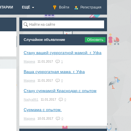
НТАРИИ
ЕЩЁ
Войти
Регистрация
Случайное объявление
Обновить
Стану вашей суррогатной мамой. г. Уфа
Марина
11.01.2017
1
.
Ваша суррогатная мама. г. Уфа
Марина
11.01.2017
0
Стану сурмамой Краснодар.с опытом
Nadya861
11.01.2017
0
Сурмама с опытом.
Марина
10.01.2017
0