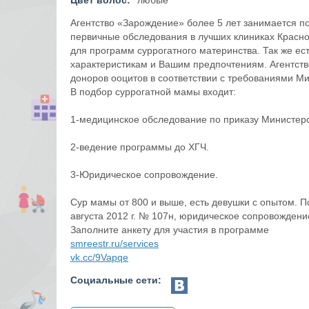
Цвет волос:
любые
Агентство «Зарождение» более 5 лет занимается п
первичные обследования в лучших клиниках Красно
для программ суррогатного материнства. Так же е
характеристикам и Вашим предпочтениям. Агентст
доноров ооцитов в соответствии с требованиями М
В подбор суррогатной мамы входит:
1-медицинское обследование по приказу Министерст
2-ведение программы до ХГЧ.
3-Юридическое сопровождение.
Сур мамы от 800 и выше, есть девушки с опытом. 
августа 2012 г. № 107н, юридическое сопровождени
Заполните анкету для участия в программе
smreestr.ru/services
vk.cc/9Vapqe
Социальные сети: