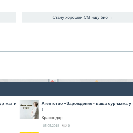
Стану хорошей СМ ищу био →
ур мат и
Агентство «Зарождение» ваша сур-мама у 
!
Краснодар
05.05.2018
0