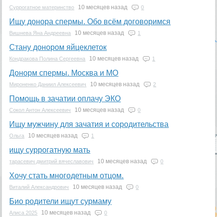
10 месяцев назад
Суррогатное материнство
0
Ищу донора спермы. Обо всём договоримся
10 месяцев назад
Вишнева Яна Андреевна
1
Стану донором яйцеклеток
10 месяцев назад
Кондракова Полина Сергеевна
1
Донорм спермы. Москва и МО
10 месяцев назад
Мироненко Даниил Алексеевич
2
Помощь в зачатии оплачу ЭКО
10 месяцев назад
Сокол Антон Алексеевич
0
Ищу мужчину для зачатия и сородительства
10 месяцев назад
Ольга
1
ищу суррогатную мать
10 месяцев назад
тарасевич дмитрий вячеславович
0
Хочу стать многодетным отцом.
10 месяцев назад
Виталий Александрович
0
Био родители ищут сурмаму
10 месяцев назад
Алиса 2025
0