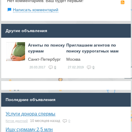
Нет комментариев. Ваш будет первым!
RS
Написать комментарий
Другие объявления
Агенты по поиску
Приглашаем агентов по
сурмам
поиску суррогатных мам
Санкт-Петербург
Москва
20.03.2017
0
27.02.2019
0
Последние объявления
Услуги донора спермы
10 месяцев назад
Кетов дмитрий
0
Ищу сурмаму 2,5 млн