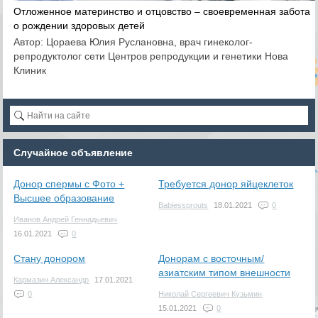
Отложенное материнство и отцовство – своевременная забота
о рождении здоровых детей
Автор: Цораева Юлия Руслановна, врач гинеколог-
репродуктолог сети Центров репродукции и генетики Нова
Клиник
Случайное объявление
Донор спермы с Фото +
Требуется донор яйцеклеток
Высшее образование
Babiessprouts
18.01.2021
0
Иванов Андрей Геннадьевич
16.01.2021
0
Стану донором
Донорам с восточным/
азиатским типом внешности
Кармазин Александр
17.01.2021
0
Николай Сергеевич Кузьмин
15.01.2021
0