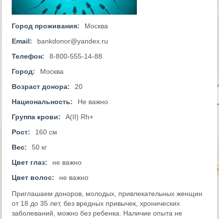
Город проживания:
Москва
Email:
bankdonor@yandex.ru
Телефон:
8-800-555-14-88
Город:
Москва
Возраст донора:
20
Национальность:
Не важно
Группа крови:
A(II) Rh+
Рост:
160 см
Вес:
50 кг
Цвет глаз:
не важно
Цвет волос:
не важно
Приглашаем доноров, молодых, привлекательных женщин
от 18 до 35 лет, без вредных привычек, хронических
заболеваний, можно без ребенка. Наличие опыта не