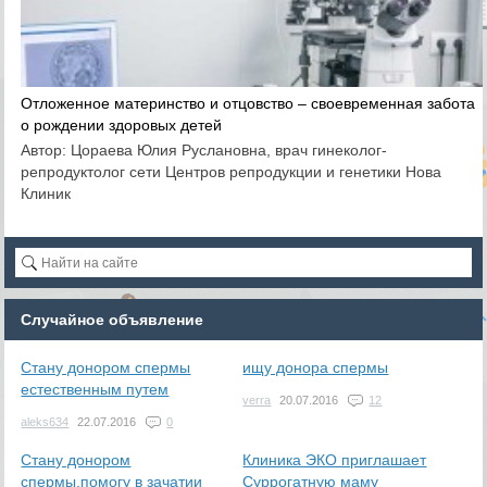
Отложенное материнство и отцовство – своевременная забота
о рождении здоровых детей
Автор: Цораева Юлия Руслановна, врач гинеколог-
репродуктолог сети Центров репродукции и генетики Нова
Клиник
Случайное объявление
Стану донором спермы
ищу донора спермы
естественным путем
verra
20.07.2016
12
aleks634
22.07.2016
0
Стану донором
Клиника ЭКО приглашает
спермы.помогу в зачатии
Суррогатную маму