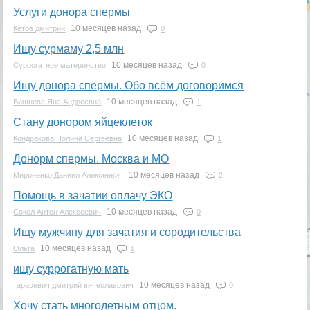
Услуги донора спермы
10 месяцев назад
Кетов дмитрий
0
Ищу сурмаму 2,5 млн
10 месяцев назад
Суррогатное материнство
0
Ищу донора спермы. Обо всём договоримся
10 месяцев назад
Вишнева Яна Андреевна
1
Стану донором яйцеклеток
10 месяцев назад
Кондракова Полина Сергеевна
1
Донорм спермы. Москва и МО
10 месяцев назад
Мироненко Даниил Алексеевич
2
Помощь в зачатии оплачу ЭКО
10 месяцев назад
Сокол Антон Алексеевич
0
Ищу мужчину для зачатия и сородительства
10 месяцев назад
Ольга
1
ищу суррогатную мать
10 месяцев назад
тарасевич дмитрий вячеславович
0
Хочу стать многодетным отцом.