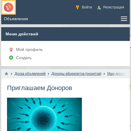
Войти
Регистрация
Меню действий
Мой профиль
Создать
Доска объявлений
Доноры яйцеклеток (ооцитов)
Ищу донора я
Приглашаем Доноров