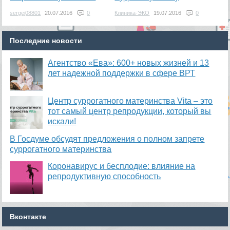
sergej08801
20.07.2016
0
Клиника-ЭКО
19.07.2016
0
Последние новости
Агентство «Ева»: 600+ новых жизней и 13
лет надежной поддержки в сфере ВРТ
​Центр суррогатного материнства Vita – это
тот самый центр репродукции, который вы
искали!
В Госдуме обсудят предложения о полном запрете
суррогатного материнства
Коронавирус и бесплодие: влияние на
репродуктивную способность
Вконтакте