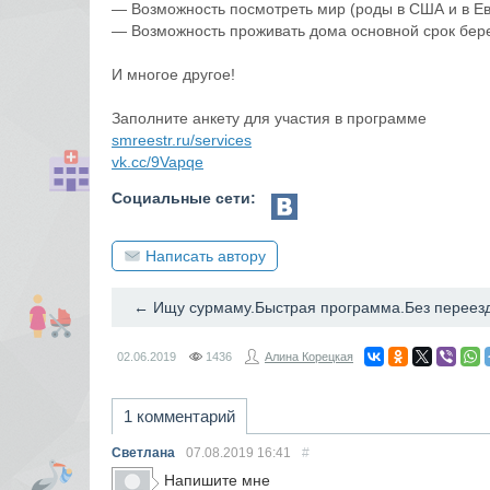
— Возможность посмотреть мир (роды в США и в Ев
— Возможность проживать дома основной срок бер
И многое другое!
Заполните анкету для участия в программе
smreestr.ru/services
vk.cc/9Vapqe
Социальные сети:
Написать автору
02.06.2019
1436
Алина Корецкая
1 комментарий
Светлана
07.08.2019
16:41
#
Напишите мне