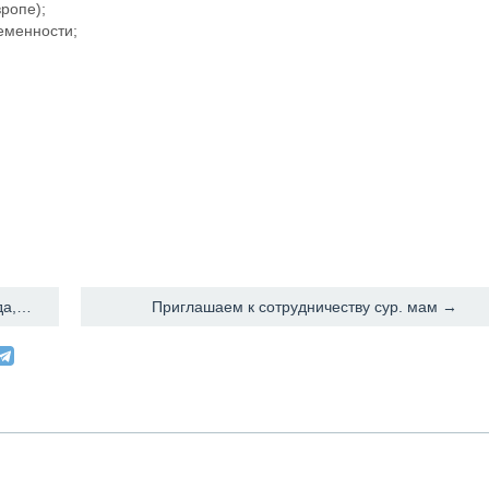
ропе);
еменности;
← Ищу сурмаму.Быстрая программа.Без переезда,без анализов. До 44 лет.
Приглашаем к сотрудничеству сур. мам →