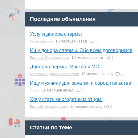
Последние объявления
Услуги донора спермы
10 месяцев назад
Кетов дмитрий
0
Ищу донора спермы. Обо всём договоримся
10 месяцев назад
Вишнева Яна Андреевна
1
Донорм спермы. Москва и МО
10 месяцев назад
Мироненко Даниил Алексеевич
2
Ищу мужчину для зачатия и сородительства
10 месяцев назад
Ольга
1
Хочу стать многодетным отцом.
10 месяцев назад
Виталий Александрович
0
Статьи по теме