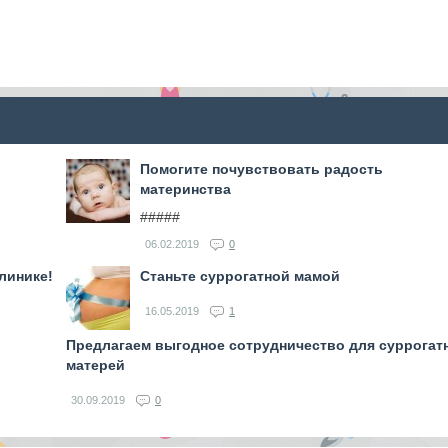
Помогите почувствовать радость
материнства
#####
06.02.2019
0
линике!
Станьте суррогатной мамой
16.05.2019
1
Предлагаем выгодное сотрудничество для суррогат
матерей
30.09.2019
0