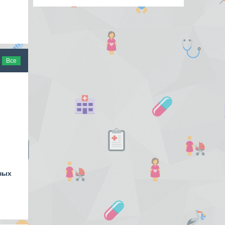
Все
ных