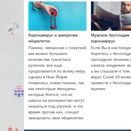
Коронавирус и заморозка
Мужское бесплодие 
яйцеклеток
коронавирус
Паника, связанная с покупкой
Если Вы в настояще
как можно большего
боретесь с бесплод
количества туалетных
проходили лечение 
рулонов, все еще
начала эпидемии, в
продолжается по всему миру,
у вы слышали о том,
однако в Нью-Йорке
вирус Covid-19 може
появилась новая паника, так
привести к бесплод
как некоторые женщины,
мужчин.
которые боятся, что их
шансы на материнство могут
оказаться под угрозой, и что
время против них, спешат
заморозить свои яйцеклетки.