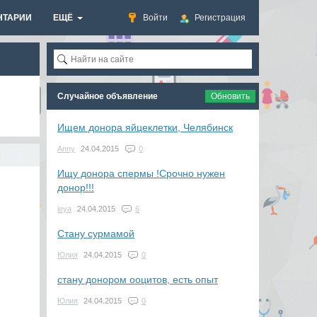
НТАРИИ
ЕЩЁ
Войти
Регистрация
Случайное объявление
Обновить
Ищем донора яйцеклетки, Челябинск
Anny
24.04.2015
0
Ищу донора спермы !Срочно нужен
донор!!!
leya
24.04.2015
6
Стану сурмамой
Юлия
24.04.2015
0
стану донором ооцитов, есть опыт
Юлия
24.04.2015
0