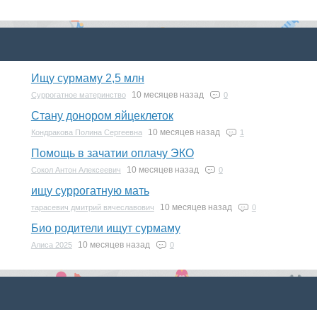
Ищу сурмаму 2,5 млн
10 месяцев назад
Суррогатное материнство
0
Стану донором яйцеклеток
10 месяцев назад
Кондракова Полина Сергеевна
1
Помощь в зачатии оплачу ЭКО
10 месяцев назад
Сокол Антон Алексеевич
0
ищу суррогатную мать
10 месяцев назад
тарасевич дмитрий вячеславович
0
Био родители ищут сурмаму
10 месяцев назад
Алиса 2025
0