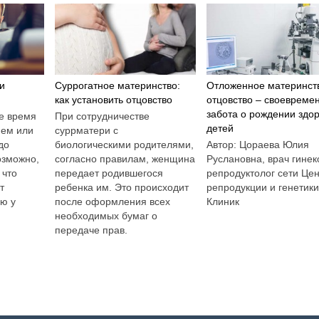
и
Суррогатное материнство:
Отложенное материнст
как установить отцовство
отцовство – своевреме
забота о рождении здо
е время
При сотрудничестве
детей
ием или
суррматери с
до
биологическими родителями,
Автор: Цораева Юлия
озможно,
согласно правилам, женщина
Руслановна, врач гинек
 что
передает родившегося
репродуктолог сети Це
т
ребенка им. Это происходит
репродукции и генетик
ию у
после оформления всех
Клиник
необходимых бумаг о
передаче прав.