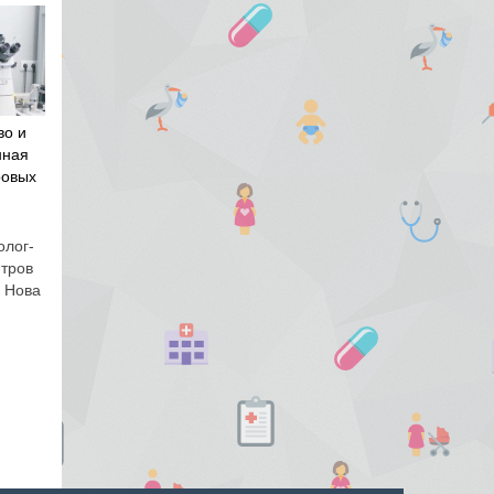
во и
нная
ровых
олог-
нтров
и Нова