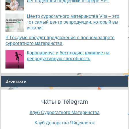
лет надежной поддержки в сфере ВРТ
​Центр суррогатного материнства Vita – это
тот самый центр репродукции, который вы
искали!
В Госдуме обсудят предложения о полном запрете
суррогатного материнства
Коронавирус и бесплодие: влияние на
репродуктивную способность
Вконтакте
Чаты в Telegram
Клуб Суррогатного Материнства
Клуб Донорства Яйцеклеток