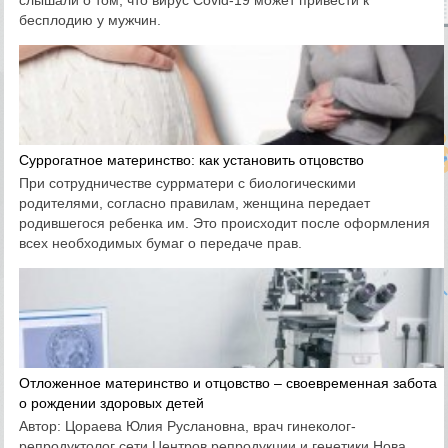
слышали о том, что вирус Covid-19 может привести к
бесплодию у мужчин.
Суррогатное материнство: как установить отцовство
При сотрудничестве суррматери с биологическими
родителями, согласно правилам, женщина передает
родившегося ребенка им. Это происходит после оформления
всех необходимых бумаг о передаче прав.
Отложенное материнство и отцовство – своевременная забота
о рождении здоровых детей
Автор: Цораева Юлия Руслановна, врач гинеколог-
репродуктолог сети Центров репродукции и генетики Нова