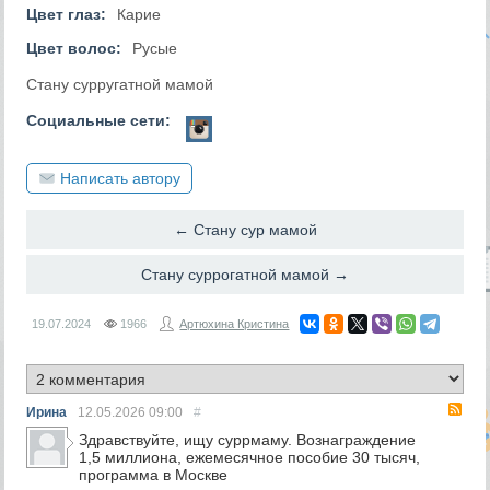
Цвет глаз:
Карие
Цвет волос:
Русые
Стану сурругатной мамой
Социальные сети:
Написать автору
← Стану сур мамой
Стану суррогатной мамой →
19.07.2024
1966
Артюхина Кристина
RS
Ирина
12.05.2026
09:00
#
Здравствуйте, ищу суррмаму. Вознаграждение
1,5 миллиона, ежемесячное пособие 30 тысяч,
программа в Москве