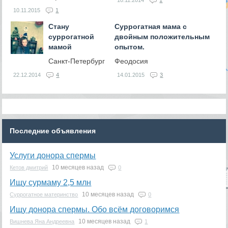
10.11.2014
1
10.11.2015
1
Стану
Суррогатная мама с
суррогатной
двойным положительным
мамой
опытом.
Санкт-Петербург
Феодосия
22.12.2014
4
14.01.2015
3
Последние объявления
Услуги донора спермы
10 месяцев назад
Кетов дмитрий
0
Ищу сурмаму 2,5 млн
10 месяцев назад
Суррогатное материнство
0
Ищу донора спермы. Обо всём договоримся
10 месяцев назад
Вишнева Яна Андреевна
1