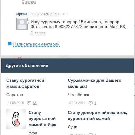
Ответить
Ирина
30.07.2026
21:51
#
↑
Ищу суррмаму гонорар 15милиона, гонорар
30тысячтел 8 9082277372 пишите есть Мах, ВК,
Ответить
Написать комментарий
Другие объявления
Стану сурогатной
Сур.мамочка для Вашего
мамой.Саратов
малыша!
Саратов
Челябинск
11.05.2015
65
07.11.2014
1
Стану
Стану донором яйцеклеток,
суррогатной
суррогатной мамой
мамой в Уфе
Луцк
Уфа