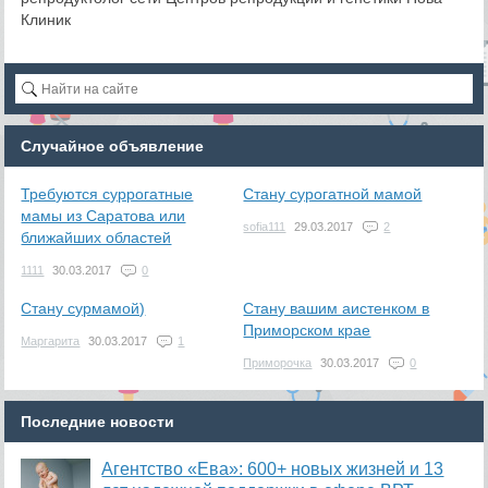
Клиник
Случайное объявление
Требуются суррогатные
Стану сурогатной мамой
мамы из Саратова или
sofia111
29.03.2017
2
ближайших областей
1111
30.03.2017
0
Стану сурмамой)
Стану вашим аистенком в
Приморском крае
Маргарита
30.03.2017
1
Приморочка
30.03.2017
0
Последние новости
Агентство «Ева»: 600+ новых жизней и 13