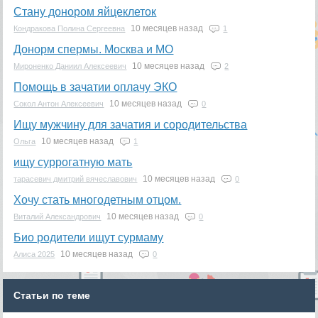
Стану донором яйцеклеток
10 месяцев назад
Кондракова Полина Сергеевна
1
Донорм спермы. Москва и МО
10 месяцев назад
Мироненко Даниил Алексеевич
2
Помощь в зачатии оплачу ЭКО
10 месяцев назад
Сокол Антон Алексеевич
0
Ищу мужчину для зачатия и сородительства
10 месяцев назад
Ольга
1
ищу суррогатную мать
10 месяцев назад
тарасевич дмитрий вячеславович
0
Хочу стать многодетным отцом.
10 месяцев назад
Виталий Александрович
0
Био родители ищут сурмаму
10 месяцев назад
Алиса 2025
0
Статьи по теме