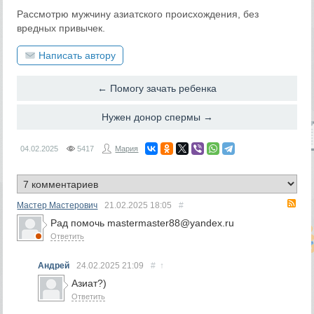
Рассмотрю мужчину азиатского происхождения, без
вредных привычек.
Написать автору
← Помогу зачать ребенка
Нужен донор спермы →
04.02.2025
5417
Мария
RS
Мастер Мастерович
21.02.2025
18:05
#
Рад помочь mastermaster88@yandex.ru
Ответить
Андрей
24.02.2025
21:09
#
↑
Азиат?)
Ответить