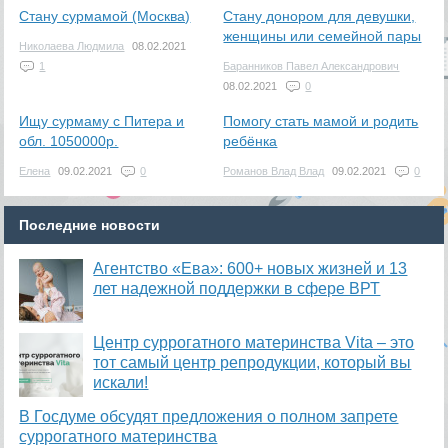
Стану сурмамой (Москва)
Стану донором для девушки,
женщины или семейной пары
Николаева Людмила
08.02.2021
1
Баранников Павел Александрович
08.02.2021
0
Ищу сурмаму с Питера и
Помогу стать мамой и родить
обл. 1050000р.
ребёнка
Елена
09.02.2021
0
Романов Влад Влад
09.02.2021
0
Последние новости
Агентство «Ева»: 600+ новых жизней и 13
лет надежной поддержки в сфере ВРТ
​Центр суррогатного материнства Vita – это
тот самый центр репродукции, который вы
искали!
В Госдуме обсудят предложения о полном запрете
суррогатного материнства