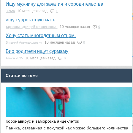
Ищу мужчину для зачатия и сородительства
10 месяцев назад
Ольга
1
ищу суррогатную мать
10 месяцев назад
тарасевич дмитрий вячеславович
0
Хочу стать многодетным отцом.
10 месяцев назад
Виталий Александрович
0
Био родители ищут сурмаму
10 месяцев назад
Алиса 2025
0
Статьи по теме
Коронавирус и заморозка яйцеклеток
Паника, связанная с покупкой как можно большего количества