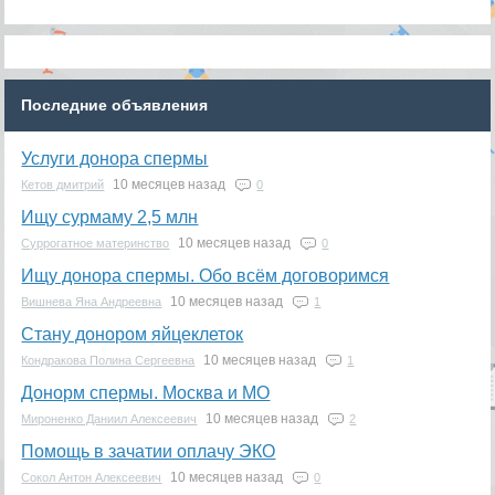
Последние объявления
Услуги донора спермы
10 месяцев назад
Кетов дмитрий
0
Ищу сурмаму 2,5 млн
10 месяцев назад
Суррогатное материнство
0
Ищу донора спермы. Обо всём договоримся
10 месяцев назад
Вишнева Яна Андреевна
1
Стану донором яйцеклеток
10 месяцев назад
Кондракова Полина Сергеевна
1
Донорм спермы. Москва и МО
10 месяцев назад
Мироненко Даниил Алексеевич
2
Помощь в зачатии оплачу ЭКО
10 месяцев назад
Сокол Антон Алексеевич
0