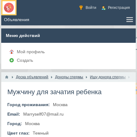
Войти
Регистрация
Меню действий
Мой профиль
Создать
Доска объявлений
Доноры спермы
Ищу донора спермы
Мужчину для зачатия ребенка
Город проживания:
Москва
Email:
Marryself07@mail.ru
Город:
Москва
Цвет глаз:
Темный