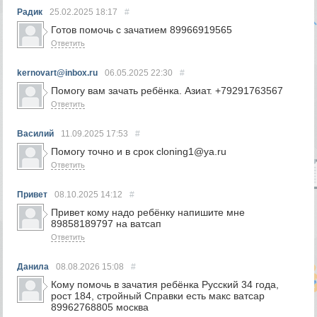
Радик
25.02.2025
18:17
#
Готов помочь с зачатием 89966919565
Ответить
kernovart@inbox.ru
06.05.2025
22:30
#
Помогу вам зачать ребёнка. Азиат. +79291763567
Ответить
Василий
11.09.2025
17:53
#
Помогу точно и в срок cloning1@ya.ru
Ответить
Привет
08.10.2025
14:12
#
Привет кому надо ребёнку напишите мне
89858189797 на ватсап
Ответить
Данила
08.08.2026
15:08
#
Кому помочь в зачатия ребёнка Русский 34 года,
рост 184, стройный Справки есть макс ватсар
89962768805 москва