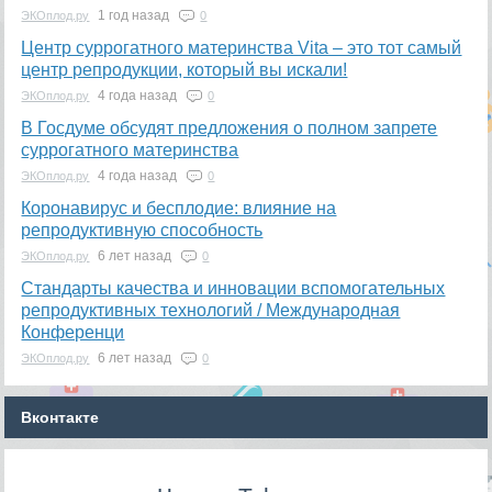
1 год назад
ЭКОплод.ру
0
​Центр суррогатного материнства Vita – это тот самый
центр репродукции, который вы искали!
4 года назад
ЭКОплод.ру
0
В Госдуме обсудят предложения о полном запрете
суррогатного материнства
4 года назад
ЭКОплод.ру
0
Коронавирус и бесплодие: влияние на
репродуктивную способность
6 лет назад
ЭКОплод.ру
0
​Стандарты качества и инновации вспомогательных
репродуктивных технологий / Международная
Конференци
6 лет назад
ЭКОплод.ру
0
Вконтакте