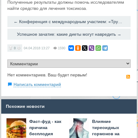
Полученные результаты должны помочь исследователям
найти средство для лечения токсикоза.
← Конференция с международным участием: «Трудный пациент с бесплодием – пути решения проблем»
Успешное зачатие: какие диеты могут навредить →
0
04.04.2018
13:27
1590
Нет комментариев. Ваш будет первым!
RS
Написать комментарий
Похожие новости
Фаст-фуд - как
Влияние
причина
тиреоидных
бесплодия
гормонов на