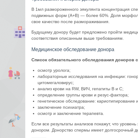
В 1мл размороженного эякулянта концентрация спе
подвижных форм (А+B) — более 60%. Доля морфол
свое качество после размораживания.
Будущему донору будет предложено пройти медици
соответствия описанным выше требованиям.
Медицинское обследование донора
Список обязательного обследования доноров с
осмотр уролога;
лабораторные исследования на инфекции: гонор
цитомегаловирус;
анализ крови на RW, ВИЧ, гепатиты B и C;
определение группы крови и резус-фактора;
генетическое обследование: кариотипирование и
заключение психиатра;
осмотр и заключение терапевта.
Если все результаты анализов покажут, что уровень
донором. Донорство спермы имеет долгосрочный д