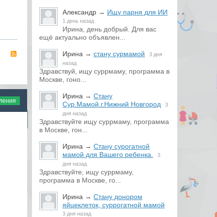
Александр
→
Ищу парня для ИИ
1 день назад
Ирина, день добрый. Для вас
ещё актуально объявлен...
Ирина
→
стану сурмамой
RSS
3 дня
назад
Здравствуй, ищу суррмаму, программа в
Москве, гоно...
Ирина
→
Стану
вления
Сур.Мамой.г.Нижний Новгород
3
дня назад
Здравствуйте ищу суррмаму, программа
в Москве, гон...
Ирина
→
Стану сурогатной
мамой для Вашего ребенка.
3
дня назад
Здравствуйте, ищу суррмаму,
программа в Москве, го...
Ирина
→
Стану донором
яйцеклеток, суррогатной мамой
3 дня назад