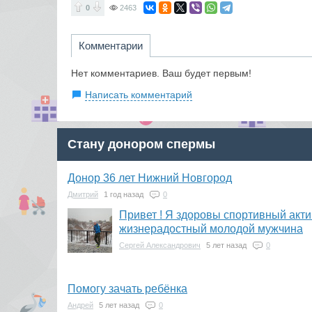
0
2463
Комментарии
Нет комментариев. Ваш будет первым!
Написать комментарий
Стану донором спермы
Донор 36 лет Нижний Новгород
Дмитрий
1 год назад
0
Привет ! Я здоровы спортивный акт
жизнерадостный молодой мужчина
Сергей Александрович
5 лет назад
0
Помогу зачать ребёнка
Андрей
5 лет назад
0