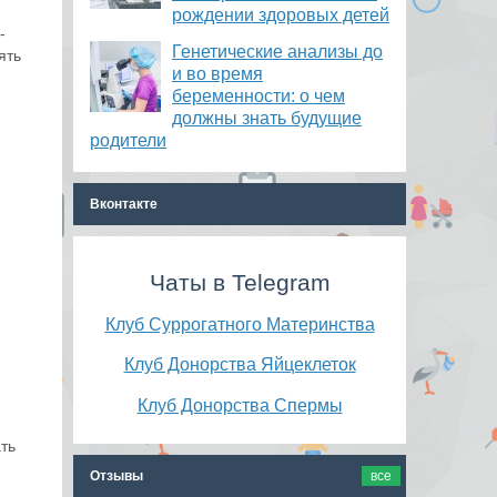
рождении здоровых детей
-
Генетические анализы до
ять
и во время
беременности: о чем
должны знать будущие
родители
Вконтакте
Чаты в Telegram
Клуб Суррогатного Материнства
Клуб Донорства Яйцеклеток
Клуб Донорства Спермы
ать
Отзывы
все