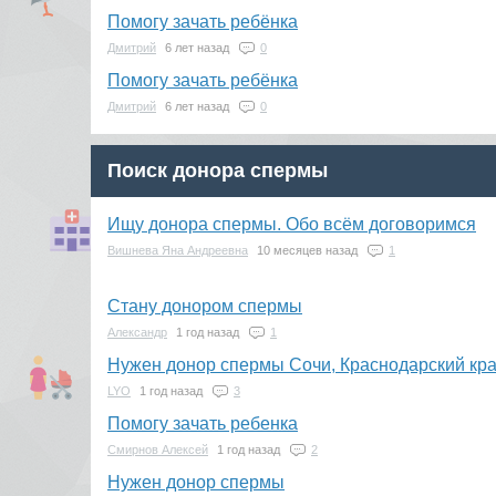
Помогу зачать ребёнка
Дмитрий
6 лет назад
0
Помогу зачать ребёнка
Дмитрий
6 лет назад
0
Поиск донора спермы
Ищу донора спермы. Обо всём договоримся
Вишнева Яна Андреевна
10 месяцев назад
1
Стану донором спермы
Александр
1 год назад
1
Нужен донор спермы Сочи, Краснодарский кр
LYO
1 год назад
3
Помогу зачать ребенка
Смирнов Алексей
1 год назад
2
Нужен донор спермы