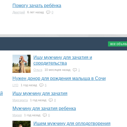
Помогу зачать ребёнка
Дмитрий
6 лет назад
0
все объя
Ищу мужчину для зачатия и
сородительства
Ольга
10 месяцев назад
1
Нужен донор для рождения малыша в Сочи
LYO
1 год назад
6
ай
Ищу мужчину для зачатия
Маргарита
1 год назад
8
Мужчину для зачатия ребенка
Мария
1 год назад
6
Ищем мужчину для оплодотворения