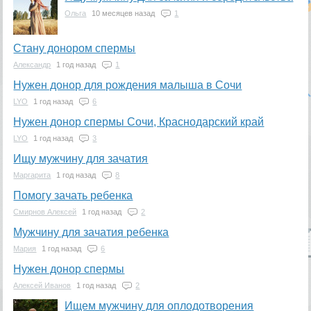
Ольга
10 месяцев назад
1
Стану донором спермы
Александр
1 год назад
1
Нужен донор для рождения малыша в Сочи
LYO
1 год назад
6
Нужен донор спермы Сочи, Краснодарский край
LYO
1 год назад
3
Ищу мужчину для зачатия
Маргарита
1 год назад
8
Помогу зачать ребенка
Смирнов Алексей
1 год назад
2
Мужчину для зачатия ребенка
Мария
1 год назад
6
Нужен донор спермы
Алексей Иванов
1 год назад
2
Ищем мужчину для оплодотворения