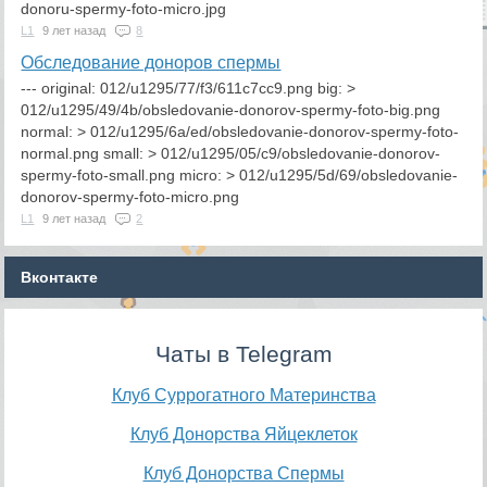
donoru-spermy-foto-micro.jpg
L1
9 лет назад
8
Обследование доноров спермы
--- original: 012/u1295/77/f3/611c7cc9.png big: >
012/u1295/49/4b/obsledovanie-donorov-spermy-foto-big.png
normal: > 012/u1295/6a/ed/obsledovanie-donorov-spermy-foto-
normal.png small: > 012/u1295/05/c9/obsledovanie-donorov-
spermy-foto-small.png micro: > 012/u1295/5d/69/obsledovanie-
donorov-spermy-foto-micro.png
L1
9 лет назад
2
Вконтакте
Чаты в Telegram
Клуб Суррогатного Материнства
Клуб Донорства Яйцеклеток
Клуб Донорства Спермы