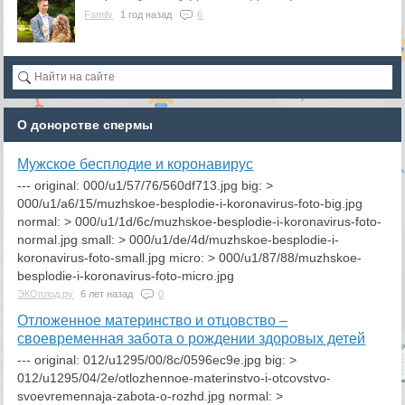
Family
1 год назад
6
О донорстве спермы
​Мужское бесплодие и коронавирус
--- original: 000/u1/57/76/560df713.jpg big: >
000/u1/a6/15/muzhskoe-besplodie-i-koronavirus-foto-big.jpg
normal: > 000/u1/1d/6c/muzhskoe-besplodie-i-koronavirus-foto-
normal.jpg small: > 000/u1/de/4d/muzhskoe-besplodie-i-
koronavirus-foto-small.jpg micro: > 000/u1/87/88/muzhskoe-
besplodie-i-koronavirus-foto-micro.jpg
ЭКОплод.ру
6 лет назад
0
Отложенное материнство и отцовство –
своевременная забота о рождении здоровых детей
--- original: 012/u1295/00/8c/0596ec9e.jpg big: >
012/u1295/04/2e/otlozhennoe-materinstvo-i-otcovstvo-
svoevremennaja-zabota-o-rozhd.jpg normal: >