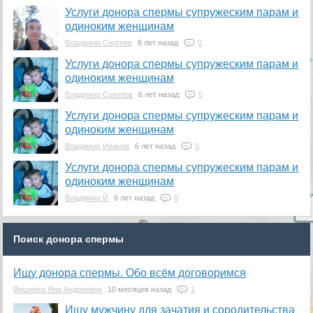
Услуги донора спермы супружеским парам и
одиноким женщинам
Владимир Сергеев
6 лет назад
0
Услуги донора спермы супружеским парам и
одиноким женщинам
Владимир Соколов
6 лет назад
0
Услуги донора спермы супружеским парам и
одиноким женщинам
Владимир Иванов
6 лет назад
0
Услуги донора спермы супружеским парам и
одиноким женщинам
Владимир Й
6 лет назад
0
Поиск донора спермы
Ищу донора спермы. Обо всём договоримся
Вишнева Яна Андреевна
10 месяцев назад
1
Ищу мужчину для зачатия и сородительства