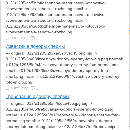
012/u1295/cb/5b/otlozhennoe-materinstvo-i-otcovstvo-
svoevremennaja-zabota-o-rozhd.jpg small: >
012/u1295/c0/93/otlozhennoe-materinstvo-i-otcovstvo-
svoevremennaja-zabota-o-rozhd.jpg micro: >
012/u1295/ca/ca/otlozhennoe-materinstvo-i-otcovstvo-
svoevremennaja-zabota-o-rozhd.jpg
L1
8 лет назад
1
Известные доноры спермы
--- original: 012/u1295/20/7a/5793ec49.png big: >
012/u1295/5b/68/izvestnye-donory-spermy-foto-big.png normal:
> 012/u1295/5d/b4/izvestnye-donory-spermy-foto-normal.png
small: > 012/u1295/6c/38/izvestnye-donory-spermy-foto-
small.png micro: > 012/u1295/e0/84/izvestnye-donory-spermy-
foto-micro.png
L1
9 лет назад
1
Требования к донору спермы
--- original: 012/u1295/6b/ff/fcea548e.jpg big: >
012/u1295/e4/85/trebovanija-k-donoru-spermy-foto-big.jpg
normal: > 012/u1295/e5/e1/trebovanija-k-donoru-spermy-foto-
normal.jpg small: > 012/u1295/c2/56/trebovanija-k-donoru-
spermy-foto-small.jpg micro: > 012/u1295/87/ed/trebovanija-k-