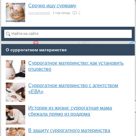
Срочно ищу сурмаму
surmamapoisk
1 год назад
0
О суррогатном материнстве
Суррогатное материнство: как установить
отцовство
Суррогатное материнство с агентством
«ЕВА»
Истории из жизни: суррогатная мама
сбежала прямо из роддома
В защиту суррогатного материнства