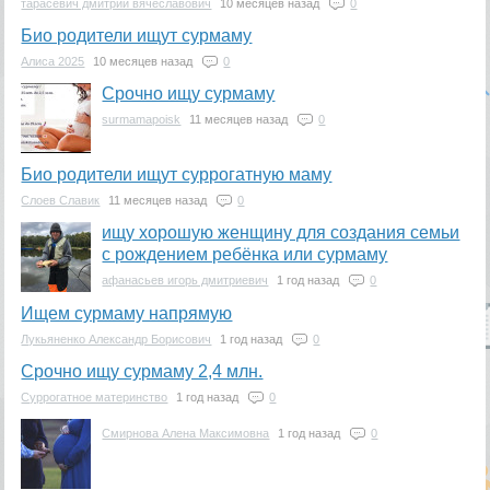
тарасевич дмитрий вячеславович
10 месяцев назад
0
Био родители ищут сурмаму
Алиса 2025
10 месяцев назад
0
Срочно ищу сурмаму
surmamapoisk
11 месяцев назад
0
Био родители ищут суррогатную маму
Слоев Славик
11 месяцев назад
0
ищу хорошую женщину для создания семьи
с рождением ребёнка или сурмаму
афанасьев игорь дмитриевич
1 год назад
0
Ищем сурмаму напрямую
Лукьяненко Александр Борисович
1 год назад
0
Срочно ищу сурмаму 2,4 млн.
Суррогатное материнство
1 год назад
0
Смирнова Алена Максимовна
1 год назад
0