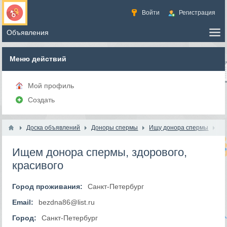
Войти
Регистрация
Меню действий
Мой профиль
Создать
Доска объявлений
Доноры спермы
Ищу донора спермы
Ищем донора спермы, здорового,
красивого
Город проживания:
Санкт-Петербург
Email:
bezdna86@list.ru
Город:
Санкт-Петербург