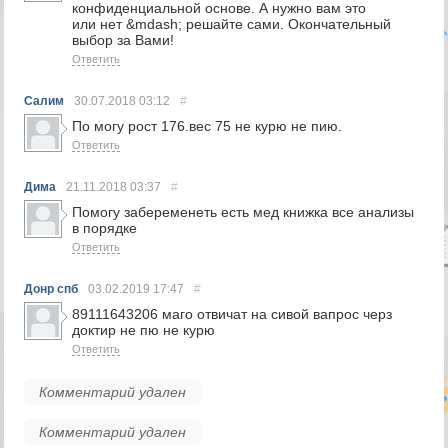
конфиденциальной основе. А нужно вам это
или нет &mdash; решайте сами. Окончательный
выбор за Вами!
Ответить
Салим
30.07.2018
03:12
#
По могу рост 176.вес 75 не курю не пию.
Ответить
Дима
21.11.2018
03:37
#
Помогу забеременеть есть мед книжка все анализы
в порядке
Ответить
Донр спб
03.02.2019
17:47
#
89111643206 маго отвичат на сивой вапрос черз
доктир не пю не курю
Ответить
Комментарий удален
Комментарий удален