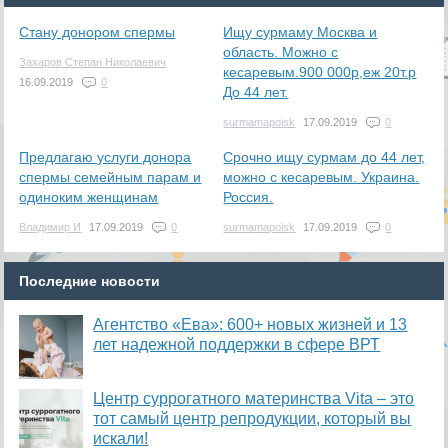
Стану донором спермы
Ищу сурмаму Москва и
область. Можно с
Захаров Степан Николаевич
кесаревым.900 000р,еж 20т.р
16.09.2019
0
До 44 лет.
surmamapoisk
17.09.2019
0
Предлагаю услуги донора
Срочно ищу сурмам до 44 лет,
спермы семейным парам и
можно с кесаревым. Украина.
одиноким женщинам
Россия.
Владимир И
17.09.2019
0
surmamapoisk
17.09.2019
0
Последние новости
Агентство «Ева»: 600+ новых жизней и 13
лет надежной поддержки в сфере ВРТ
​Центр суррогатного материнства Vita – это
тот самый центр репродукции, который вы
искали!