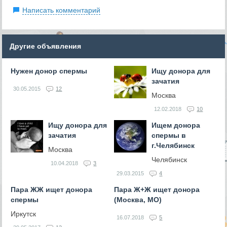
Написать комментарий
Другие объявления
Нужен донор спермы
Ищу донора для
зачатия
30.05.2015
12
Москва
12.02.2018
10
Ищу донора для
Ищем донора
зачатия
спермы в
г.Челябинск
Москва
Челябинск
10.04.2018
3
29.03.2015
4
Пара ЖЖ ищет донора
Пара Ж+Ж ищет донора
спермы
(Москва, МО)
Иркутск
16.07.2018
5