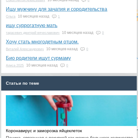
10 месяцев назад
Сокол Антон Алексеевич
0
Ищу мужчину для зачатия и сородительства
10 месяцев назад
Ольга
1
ищу суррогатную мать
10 месяцев назад
тарасевич дмитрий вячеславович
0
Хочу стать многодетным отцом.
10 месяцев назад
Виталий Александрович
0
Био родители ищут сурмаму
10 месяцев назад
Алиса 2025
0
Статьи по теме
Коронавирус и заморозка яйцеклеток
Паника, связанная с покупкой как можно большего количества