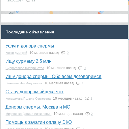
29.05.2017
12
Последние объявления
Услуги донора спермы
10 месяцев назад
Кетов дмитрий
0
Ищу сурмаму 2,5 млн
10 месяцев назад
Суррогатное материнство
0
Ищу донора спермы. Обо всём договоримся
10 месяцев назад
Вишнева Яна Андреевна
1
Стану донором яйцеклеток
10 месяцев назад
Кондракова Полина Сергеевна
1
Донорм спермы. Москва и МО
10 месяцев назад
Мироненко Даниил Алексеевич
2
Помощь в зачатии оплачу ЭКО