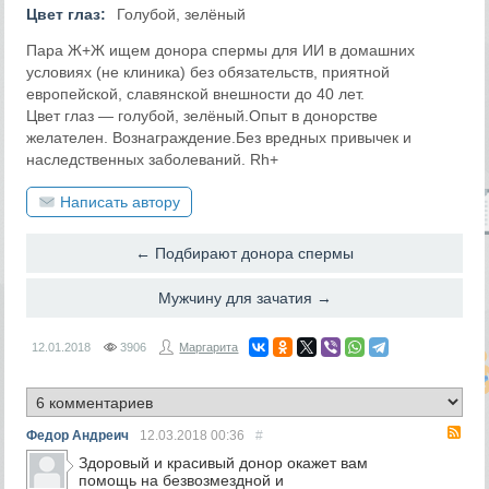
Цвет глаз:
Голубой, зелёный
Пара Ж+Ж ищем донора спермы для ИИ в домашних
условиях (не клиника) без обязательств, приятной
европейской, славянской внешности до 40 лет.
Цвет глаз — голубой, зелёный.Опыт в донорстве
желателен. Вознаграждение.Без вредных привычек и
наследственных заболеваний. Rh+
Написать автору
← Подбирают донора спермы
Мужчину для зачатия →
12.01.2018
3906
Маргарита
RS
Федор Андреич
12.03.2018
00:36
#
Здоровый и красивый донор окажет вам
помощь на безвозмездной и