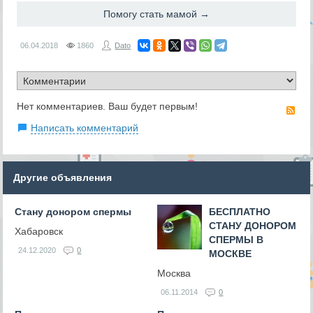
Помогу стать мамой →
06.04.2018
1860
Dato
Нет комментариев. Ваш будет первым!
RS
Написать комментарий
Другие объявления
Стану донором спермы
БЕСПЛАТНО
СТАНУ ДОНОРОМ
Хабаровск
СПЕРМЫ В
24.12.2020
0
МОСКВЕ
Москва
06.11.2014
0