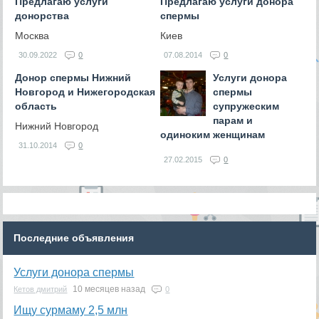
Предлагаю услуги
Предлагаю услуги донора
донорства
спермы
Москва
Киев
30.09.2022
0
07.08.2014
0
Донор спермы Нижний
Услуги донора
Новгород и Нижегородская
спермы
область
супружеским
парам и
Нижний Новгород
одиноким женщинам
31.10.2014
0
27.02.2015
0
Последние объявления
Услуги донора спермы
10 месяцев назад
Кетов дмитрий
0
Ищу сурмаму 2,5 млн