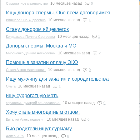
10 месяцев назад
Суррогатное материнство
0
Ищу донора спермы. Обо всём договоримся
10 месяцев назад
Вишнева Яна Андреевна
1
Стану донором яйцеклеток
10 месяцев назад
Кондракова Полина Сергеевна
1
Донорм спермы. Москва и МО
10 месяцев назад
Мироненко Даниил Алексеевич
2
Помощь в зачатии оплачу ЭКО
10 месяцев назад
Сокол Антон Алексеевич
0
Ищу мужчину для зачатия и сородительства
10 месяцев назад
Ольга
1
ищу суррогатную мать
10 месяцев назад
тарасевич дмитрий вячеславович
0
Хочу стать многодетным отцом.
10 месяцев назад
Виталий Александрович
0
Био родители ищут сурмаму
10 месяцев назад
Алиса 2025
0