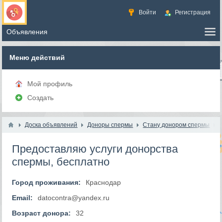
Войти
Регистрация
Меню действий
Мой профиль
Создать
Доска объявлений
Доноры спермы
Стану донором спермы
Предоставляю услуги донорства
спермы, бесплатно
Город проживания:
Краснодар
Email:
datocontra@yandex.ru
Возраст донора:
32