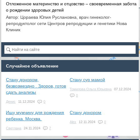
Отложенное материнство и отцовство – своевременная забота
о рождении здоровых детей
Автор: Цораева Юлия Руслановна, врач гинеколог-
репродуктолог сети Центров репродукции и генетики Нова
Клиник
Случайное объявление
Стану донором,
Стану сур мамой
безвозмездно . Здоров, готов
Томилова Ольга Юрьевна
07.12.2024
сдать анализы
0
Денис
11.12.2024
0
Ищу мужчину для рождения
Стану донором
ребенка. Москва.
Alex
12.11.2024
0
Светлана
24.11.2024
7