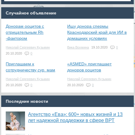
Случайное объявление
Донорам ооцитов с
Ищу донора спермы
отрицательным Rh
Краснодарский край для ИИ в
-фактором
домашних условиях
Николай Сергеевич Кузьмин
Вика Вохмина
19.10.2020
0
20.10.2020
0
Приглашаем к
«ASMED» приглашает
сотрудничеству сур. мам
доноров ооцитов
Николай Сергеевич Кузьмин
Николай Сергеевич Кузьмин
20.10.2020
0
20.10.2020
0
Последние новости
Агентство «Ева»: 600+ новых жизней и 13
лет надежной поддержки в сфере ВРТ