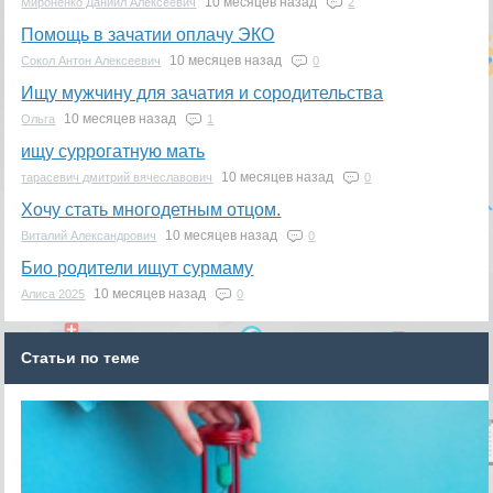
10 месяцев назад
Мироненко Даниил Алексеевич
2
Помощь в зачатии оплачу ЭКО
10 месяцев назад
Сокол Антон Алексеевич
0
Ищу мужчину для зачатия и сородительства
10 месяцев назад
Ольга
1
ищу суррогатную мать
10 месяцев назад
тарасевич дмитрий вячеславович
0
Хочу стать многодетным отцом.
10 месяцев назад
Виталий Александрович
0
Био родители ищут сурмаму
10 месяцев назад
Алиса 2025
0
Статьи по теме