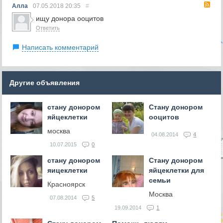
RS
Алла
07.05.2018
20:35
#
ищу донора ооцитов
Ответить
Написать комментарий
Другие объявления
стану донором
Стану донором
яйцеклетки
ооцитов
москва
04.08.2014
4
10.07.2015
0
стану донором
Стану донором
яицеклетки
яйцеклетки для
семьи
Красноярск
Москва
07.08.2014
5
19.09.2014
1