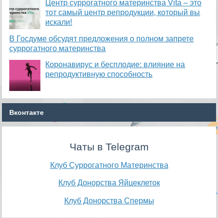
​Центр суррогатного материнства Vita – это
тот самый центр репродукции, который вы
искали!
В Госдуме обсудят предложения о полном запрете
суррогатного материнства
Коронавирус и бесплодие: влияние на
репродуктивную способность
Вконтакте
Чаты в Telegram
Клуб Суррогатного Материнства
Клуб Донорства Яйцеклеток
Клуб Донорства Спермы