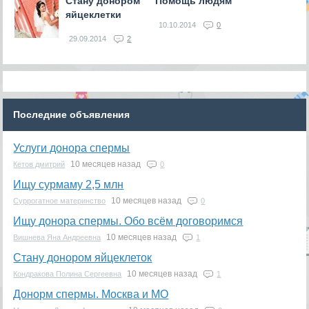
Стану донором
Помощь людям
яйцеклетки
10.10.2014
0
29.09.2014
2
Последние объявления
Услуги донора спермы
10 месяцев назад
Кетов дмитрий
0
Ищу сурмаму 2,5 млн
10 месяцев назад
Суррогатное материнство
0
Ищу донора спермы. Обо всём договоримся
10 месяцев назад
Вишнева Яна Андреевна
1
Стану донором яйцеклеток
10 месяцев назад
Кондракова Полина Сергеевна
1
Донорм спермы. Москва и МО