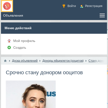
Войти
Регистрация
Меню действий
Мой профиль
Создать
Доска объявлений
Доноры яйцеклеток (ооцитов)
Стану доноро
Срочно стану донором ооцитов