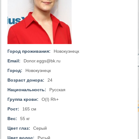
Город проживания:
Новокузнецк
Email:
Donor.eggs@bk.ru
Город:
Новокузнецк
Возраст донора:
24
Национальность:
Русская
Группа крови:
O(I) Rh+
Рост:
165 см
Вес:
55 кг
Цвет глаз:
Серый
Цвет волос:
Русый